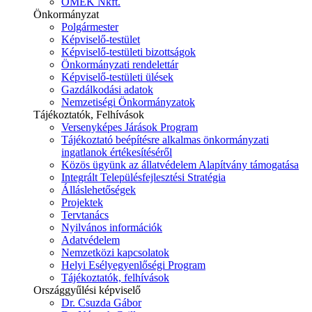
ÓMÉK Nkft.
Önkormányzat
Polgármester
Képviselő-testület
Képviselő-testületi bizottságok
Önkormányzati rendelettár
Képviselő-testületi ülések
Gazdálkodási adatok
Nemzetiségi Önkormányzatok
Tájékoztatók, Felhívások
Versenyképes Járások Program
Tájékoztató beépítésre alkalmas önkormányzati
ingatlanok értékesítéséről
Közös ügyünk az állatvédelem Alapítvány támogatása
Integrált Településfejlesztési Stratégia
Álláslehetőségek
Projektek
Tervtanács
Nyilvános információk
Adatvédelem
Nemzetközi kapcsolatok
Helyi Esélyegyenlőségi Program
Tájékoztatók, felhívások
Országgyűlési képviselő
Dr. Csuzda Gábor