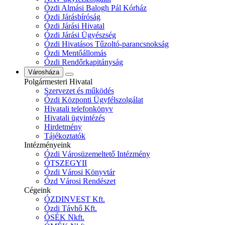
Ózdi Almási Balogh Pál Kórház
Ózdi Járásbíróság
Ózdi Járási Hivatal
Ózdi Járási Ügyészség
Ózdi Hivatásos Tűzoltó-parancsnokság
Ózdi Mentőállomás
Ózdi Rendőrkapitányság
Városháza
Polgármesteri Hivatal
Szervezet és működés
Ózdi Központi Ügyfélszolgálat
Hivatali telefonkönyv
Hivatali ügyintézés
Hirdetmény
Tájékoztatók
Intézményeink
Ózdi Városüzemeltető Intézmény
ÓTSZEGYII
Ózdi Városi Könyvtár
Ózd Városi Rendészet
Cégeink
ÓZDINVEST Kft.
Ózdi Távhő Kft.
ÓSÉK Nkft.