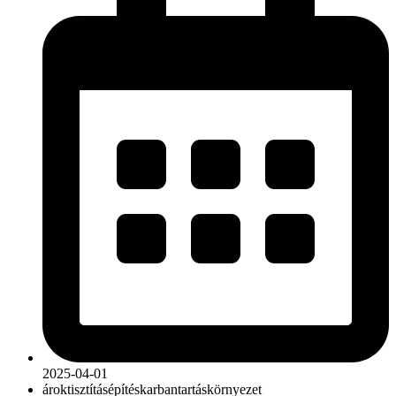
2025-04-01
ároktisztítás
építés
karbantartás
környezet