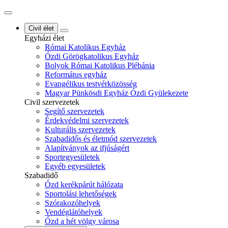
Civil élet
Egyházi élet
Római Katolikus Egyház
Ózdi Görögkatolikus Egyház
Bolyok Római Katolikus Plébánia
Református egyház
Evangélikus testvérközösség
Magyar Pünkösdi Egyház Ózdi Gyülekezete
Civil szervezetek
Segítő szervezetek
Érdekvédelmi szervezetek
Kulturális szervezetek
Szabadidős és életmód szervezetek
Alapítványok az ifjúságért
Sportegyesületek
Egyéb egyesületek
Szabadidő
Ózd kerékpárút hálózata
Sportolási lehetőségek
Szórakozóhelyek
Vendéglátóhelyek
Ózd a hét völgy városa