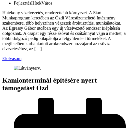
Fejlesztés
Hírek
Város
Hatékony vízelvezetés, rendezettebb környezet. A Start
Munkaprogram keretében az Ózdi Városüzemeltető Intézmény
szakemberei több helyszínen végeztek ároktisztítási munkálatokat.
Az Egressy Gábor utcában egy új vízelvezető rendszer kiépítésén
dolgoznak. A csapat egy része ásóval és csákánnyal vájja a medret, a
többi dolgozó pedig kilapátolja a felgyülemlett törmeléket. A
megfelelően karbantartott árokrendszer hozzájárul az esővíz
elvezetéséhez, az […]
Elolvasom
Kamionterminál építésére nyert
támogatást Ózd