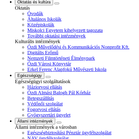
Oktatás és kultúra
Oktatás
Óvodák
Általános Iskolák
Középiskolák
Miskolci Egyetem kihelyezett tagozata
További oktatási intézmények
Kulturális intézmények
Ózdi Művelődési és Kommunikációs Nonprofit Kft.
Digitális Erőmű
Nemzeti Filmtörténeti Élménypark
Ózdi Városi Könyvtár
Erkel Ferenc Alapfokú Művészeti Iskola
Egészségügy
Egészségügyi szolgáltatások
Háziorvosi ellátás
Ózdi Almási Balogh Pál Kórház
Betegszállítás
Védőnői szolgálat
Fogorvosi ellátás
Gyógyszertári ügyelet
Állami intézmények
Állami intézmények a városban
Egészségbiztosítási Pénztár ügyfélszolgálat
NAV ügyfélszolgálat