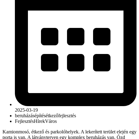
2025-03-19
beruházás
építés
étkező
fejlesztés
Fejlesztés
Hírek
Város
Kamionmosó, étkező és parkolóhelyek. A lekerített terület elején egy
porta is van. A látványterven egy komplex beruházás van. Ózd