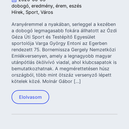
dobogó
eredmény
érem
eszés
Hírek
Sport
Város
Aranyéremmel a nyakában, serleggel a kezében
a dobogó legmagasabb fokára állhatott az Ózdi
Géza Úti Sport és Testépítő Egyesület
sportolója Varga György Entoni az Egerben
rendezett 75. Bornemissza Gergely Nemzetközi
Emlékversenyen, amely a legnagyobb magyar
utánpótlás ökölvívó viadal, ahol klubcsapatok is
bemutatkozhatnak. A megmérettetésen húsz
országból, több mint ötszáz versenyző lépett
kötelek közé. Molnár Gábor […]
Elolvasom