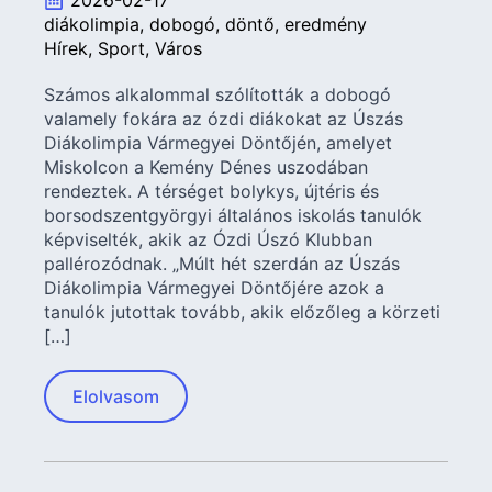
2026-02-17
diákolimpia
dobogó
döntő
eredmény
Hírek
Sport
Város
Számos alkalommal szólították a dobogó
valamely fokára az ózdi diákokat az Úszás
Diákolimpia Vármegyei Döntőjén, amelyet
Miskolcon a Kemény Dénes uszodában
rendeztek. A térséget bolykys, újtéris és
borsodszentgyörgyi általános iskolás tanulók
képviselték, akik az Ózdi Úszó Klubban
pallérozódnak. „Múlt hét szerdán az Úszás
Diákolimpia Vármegyei Döntőjére azok a
tanulók jutottak tovább, akik előzőleg a körzeti
[…]
Elolvasom