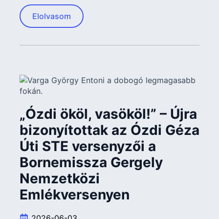
Elolvasom
„Ózdi ököl, vasököl!” – Újra
bizonyítottak az Ózdi Géza
Úti STE versenyzői a
Bornemissza Gergely
Nemzetközi
Emlékversenyen
2026-06-03