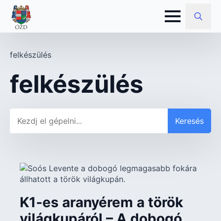
Search
for:
felkészülés
felkészülés
Keresés
Keresés
K1-es aranyérem a török
világkupáról – A dobogó