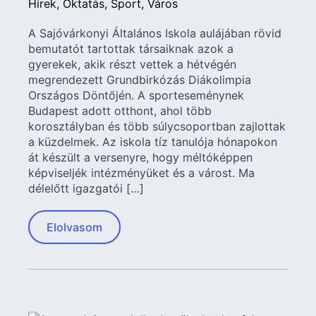
Hírek
Oktatás
Sport
Város
A Sajóvárkonyi Általános Iskola aulájában rövid
bemutatót tartottak társaiknak azok a
gyerekek, akik részt vettek a hétvégén
megrendezett Grundbirkózás Diákolimpia
Országos Döntőjén. A sporteseménynek
Budapest adott otthont, ahol több
korosztályban és több súlycsoportban zajlottak
a küzdelmek. Az iskola tíz tanulója hónapokon
át készült a versenyre, hogy méltóképpen
képviseljék intézményüket és a várost. Ma
délelőtt igazgatói […]
Elolvasom