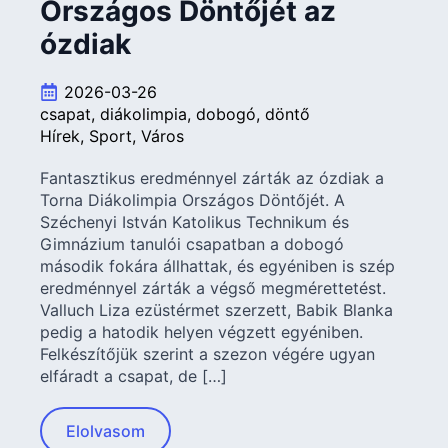
Országos Döntőjét az
ózdiak
2026-03-26
csapat
diákolimpia
dobogó
döntő
Hírek
Sport
Város
Fantasztikus eredménnyel zárták az ózdiak a
Torna Diákolimpia Országos Döntőjét. A
Széchenyi István Katolikus Technikum és
Gimnázium tanulói csapatban a dobogó
második fokára állhattak, és egyéniben is szép
eredménnyel zárták a végső megmérettetést.
Valluch Liza ezüstérmet szerzett, Babik Blanka
pedig a hatodik helyen végzett egyéniben.
Felkészítőjük szerint a szezon végére ugyan
elfáradt a csapat, de […]
Elolvasom