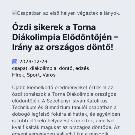
Ózdi sikerek a Torna
Diákolimpia Elődöntőjén –
Irány az országos döntő!
2026-02-26
csapat
diákolimpia
döntő
edzés
Hírek
Sport
Város
Újabb kiemelkedő eredményeket értek el az
ózdi tornászok a Torna Diákolimpia országos
elődöntőjén. A Széchenyi István Katolikus
Technikum és Gimnázium tanulói csapatban a
dobogó legfelső fokára állhattak, és egyéniben
is több előkelő helyezést szereztek, amellyel
kvalifikálták magukat az országos döntőbe. Az
egyéni versenyben Valluch Liza a második,