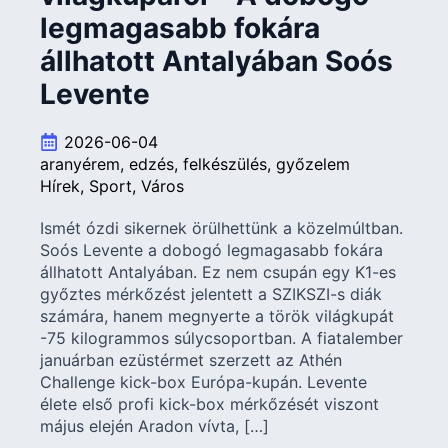
legmagasabb fokára
állhatott Antalyában Soós
Levente
2026-06-04
aranyérem
edzés
felkészülés
győzelem
Hírek
Sport
Város
Ismét ózdi sikernek örülhettünk a közelmúltban.
Soós Levente a dobogó legmagasabb fokára
állhatott Antalyában. Ez nem csupán egy K1-es
győztes mérkőzést jelentett a SZIKSZI-s diák
számára, hanem megnyerte a török világkupát
-75 kilogrammos súlycsoportban. A fiatalember
januárban ezüstérmet szerzett az Athén
Challenge kick-box Európa-kupán. Levente
élete első profi kick-box mérkőzését viszont
május elején Aradon vívta, […]