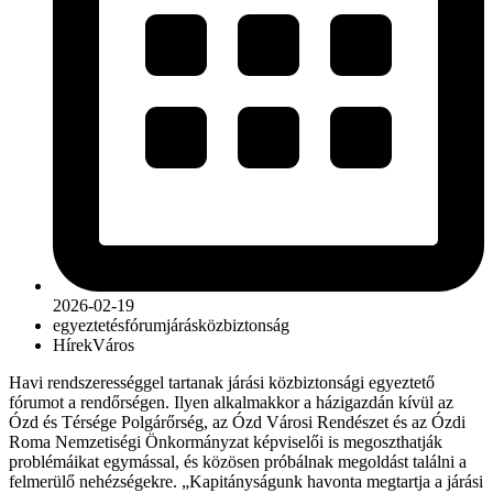
2026-02-19
egyeztetés
fórum
járás
közbiztonság
Hírek
Város
Havi rendszerességgel tartanak járási közbiztonsági egyeztető
fórumot a rendőrségen. Ilyen alkalmakkor a házigazdán kívül az
Ózd és Térsége Polgárőrség, az Ózd Városi Rendészet és az Ózdi
Roma Nemzetiségi Önkormányzat képviselői is megoszthatják
problémáikat egymással, és közösen próbálnak megoldást találni a
felmerülő nehézségekre. „Kapitányságunk havonta megtartja a járási