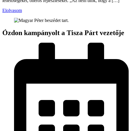
lehetőségeket, önerős fejlesztéseket. „Az nem titok, hogy a […]
Elolvasom
Ózdon kampányolt a Tisza Párt vezetője