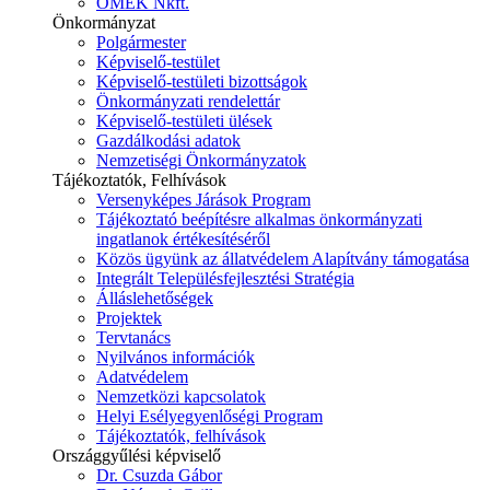
ÓMÉK Nkft.
Önkormányzat
Polgármester
Képviselő-testület
Képviselő-testületi bizottságok
Önkormányzati rendelettár
Képviselő-testületi ülések
Gazdálkodási adatok
Nemzetiségi Önkormányzatok
Tájékoztatók, Felhívások
Versenyképes Járások Program
Tájékoztató beépítésre alkalmas önkormányzati
ingatlanok értékesítéséről
Közös ügyünk az állatvédelem Alapítvány támogatása
Integrált Településfejlesztési Stratégia
Álláslehetőségek
Projektek
Tervtanács
Nyilvános információk
Adatvédelem
Nemzetközi kapcsolatok
Helyi Esélyegyenlőségi Program
Tájékoztatók, felhívások
Országgyűlési képviselő
Dr. Csuzda Gábor