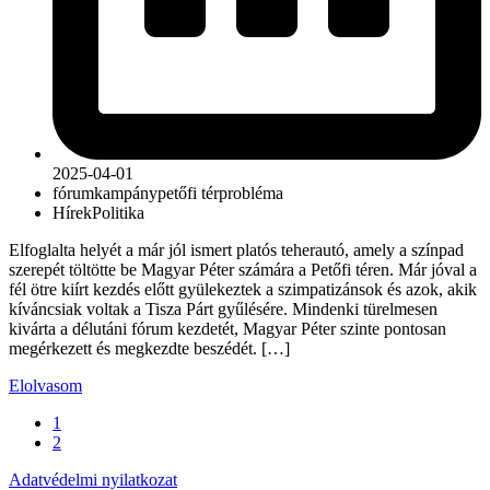
2025-04-01
fórum
kampány
petőfi tér
probléma
Hírek
Politika
Elfoglalta helyét a már jól ismert platós teherautó, amely a színpad
szerepét töltötte be Magyar Péter számára a Petőfi téren. Már jóval a
fél ötre kiírt kezdés előtt gyülekeztek a szimpatizánsok és azok, akik
kíváncsiak voltak a Tisza Párt gyűlésére. Mindenki türelmesen
kivárta a délutáni fórum kezdetét, Magyar Péter szinte pontosan
megérkezett és megkezdte beszédét. […]
Elolvasom
1
2
Adatvédelmi nyilatkozat