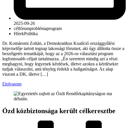
2025-09-26
cél
fórum
probléma
program
Hírek
Politika
Dr. Komáromi Zoltán, a Demokratikus Koalíció országgyűlési
képviselője tartott tegnap lakossági fórumot, aki úgy állította össze a
beszélgetés tematikáját, hogy az a 2026-os választási program
legfontosabb céljait tartalmazza. „Én szeretem mindig azt a részt
meghagyni, hogy legyenek kérdések, illetve azokra a kérdésekre
tudjak válaszolni, ami tényleg érdekli a hallgatóságot. Az alap
viszont a DK, illetve […]
Elolvasom
Ózd közbiztonsága került célkeresztbe