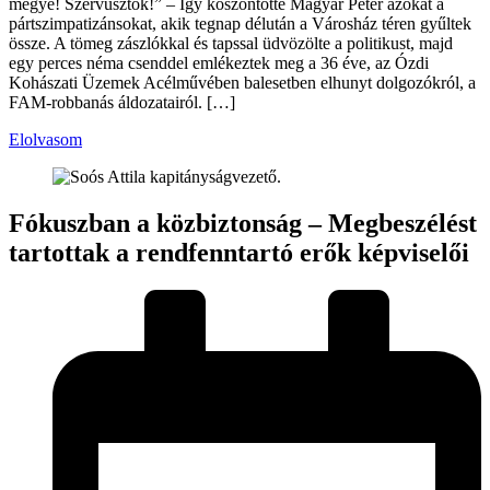
megye! Szervusztok!” – Így köszöntötte Magyar Péter azokat a
pártszimpatizánsokat, akik tegnap délután a Városház téren gyűltek
össze. A tömeg zászlókkal és tapssal üdvözölte a politikust, majd
egy perces néma csenddel emlékeztek meg a 36 éve, az Ózdi
Kohászati Üzemek Acélművében balesetben elhunyt dolgozókról, a
FAM-robbanás áldozatairól. […]
Elolvasom
Fókuszban a közbiztonság – Megbeszélést
tartottak a rendfenntartó erők képviselői