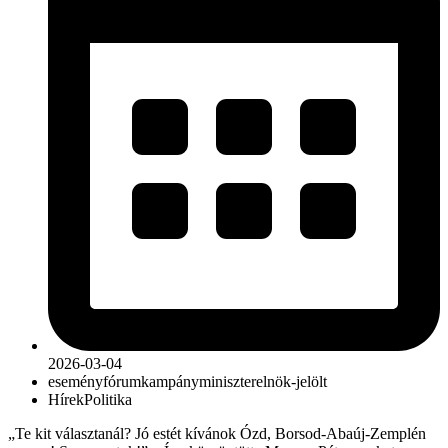
2026-03-04
esemény
fórum
kampány
miniszterelnök-jelölt
Hírek
Politika
„Te kit választanál? Jó estét kívánok Ózd, Borsod-Abaúj-Zemplén