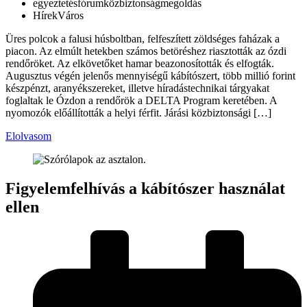
egyeztetés
fórum
közbiztonság
megoldás
Hírek
Város
Üres polcok a falusi húsboltban, felfeszített zöldséges faházak a
piacon. Az elmúlt hetekben számos betöréshez riasztották az ózdi
rendőröket. Az elkövetőket hamar beazonosították és elfogták.
Augusztus végén jelenős mennyiségű kábítószert, több millió forint
készpénzt, aranyékszereket, illetve híradástechnikai tárgyakat
foglaltak le Ózdon a rendőrök a DELTA Program keretében. A
nyomozók előállították a helyi férfit. Járási közbiztonsági […]
Elolvasom
Figyelemfelhívás a kábítószer használat
ellen