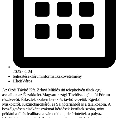
2025-04-24
fejlesztések
fórum
informatika
követelmény
Hírek
Város
Az Ózdi Távhő Kft. Zrínyi Miklós úti telephelyén ültek egy
asztalhoz az Északkelet-Magyarországi Távhőszolgáltatói Fórum
résztvevői. Érkeztek szakemberek és távhő vezetők Egerből,
Miskolcról, Kazincbarcikáról és Salgótarjánból is a találkozóra. A
beszélgetésen elsőként szakmai kérdések kerültek szóba, mint
például a fűtés leállítása a városokban, de érintették a pályázati