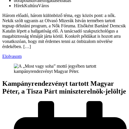
bőrápolás
divat
elfogadás
előadás
Hírek
Kultúra
Város
Három előadó, három különböző téma, egy közös pont: a nők.
Nekik szólt ugyanis az Olvasó Mizerák István termében tartott
tegnap délutáni program, a Nők Fóruma. Elsőként Bartáné Demcsik
Katalin lépett a hallgatóság elő. A tanácsadó szakpszichológus a
magabiztosság témáját járta körül. Konkrét példákat is hozott arra
vonatkozóan, hogy mit érdemes tenni az önbizalom növelése
érdekében. […]
Elolvasom
Kampányrendezvényt tartott Magyar
Péter, a Tisza Párt miniszterelnök-jelöltje