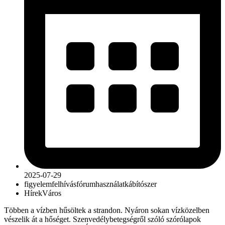
2025-07-29
figyelemfelhívás
fórum
használat
kábítószer
Hírek
Város
Többen a vízben hűsöltek a strandon. Nyáron sokan vízközelben
vészelik át a hőséget. Szenvedélybetegségről szóló szórólapok