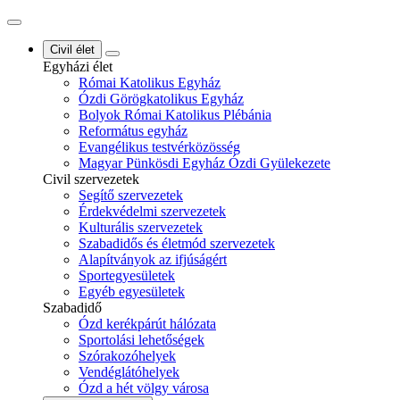
Civil élet
Egyházi élet
Római Katolikus Egyház
Ózdi Görögkatolikus Egyház
Bolyok Római Katolikus Plébánia
Református egyház
Evangélikus testvérközösség
Magyar Pünkösdi Egyház Ózdi Gyülekezete
Civil szervezetek
Segítő szervezetek
Érdekvédelmi szervezetek
Kulturális szervezetek
Szabadidős és életmód szervezetek
Alapítványok az ifjúságért
Sportegyesületek
Egyéb egyesületek
Szabadidő
Ózd kerékpárút hálózata
Sportolási lehetőségek
Szórakozóhelyek
Vendéglátóhelyek
Ózd a hét völgy városa