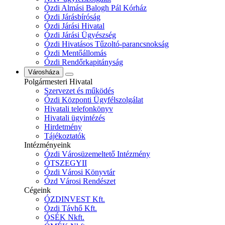
Ózdi Almási Balogh Pál Kórház
Ózdi Járásbíróság
Ózdi Járási Hivatal
Ózdi Járási Ügyészség
Ózdi Hivatásos Tűzoltó-parancsnokság
Ózdi Mentőállomás
Ózdi Rendőrkapitányság
Városháza
Polgármesteri Hivatal
Szervezet és működés
Ózdi Központi Ügyfélszolgálat
Hivatali telefonkönyv
Hivatali ügyintézés
Hirdetmény
Tájékoztatók
Intézményeink
Ózdi Városüzemeltető Intézmény
ÓTSZEGYII
Ózdi Városi Könyvtár
Ózd Városi Rendészet
Cégeink
ÓZDINVEST Kft.
Ózdi Távhő Kft.
ÓSÉK Nkft.