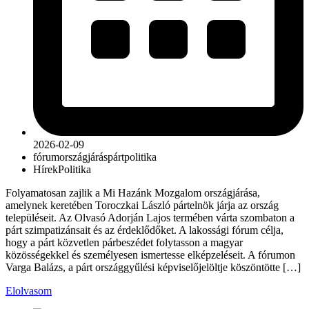
2026-02-09
fórum
országjárás
párt
politika
Hírek
Politika
Folyamatosan zajlik a Mi Hazánk Mozgalom országjárása,
amelynek keretében Toroczkai László pártelnök járja az ország
településeit. Az Olvasó Adorján Lajos termében várta szombaton a
párt szimpatizánsait és az érdeklődőket. A lakossági fórum célja,
hogy a párt közvetlen párbeszédet folytasson a magyar
közösségekkel és személyesen ismertesse elképzeléseit. A fórumon
Varga Balázs, a párt országgyűlési képviselőjelöltje köszöntötte […]
Elolvasom