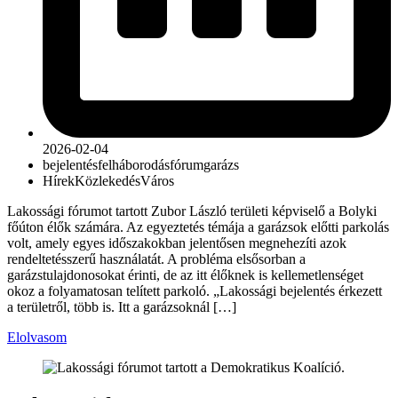
2026-02-04
bejelentés
felháborodás
fórum
garázs
Hírek
Közlekedés
Város
Lakossági fórumot tartott Zubor László területi képviselő a Bolyki
főúton élők számára. Az egyeztetés témája a garázsok előtti parkolás
volt, amely egyes időszakokban jelentősen megnehezíti azok
rendeltetésszerű használatát. A probléma elsősorban a
garázstulajdonosokat érinti, de az itt élőknek is kellemetlenséget
okoz a folyamatosan telített parkoló. „Lakossági bejelentés érkezett
a területről, több is. Itt a garázsoknál […]
Elolvasom