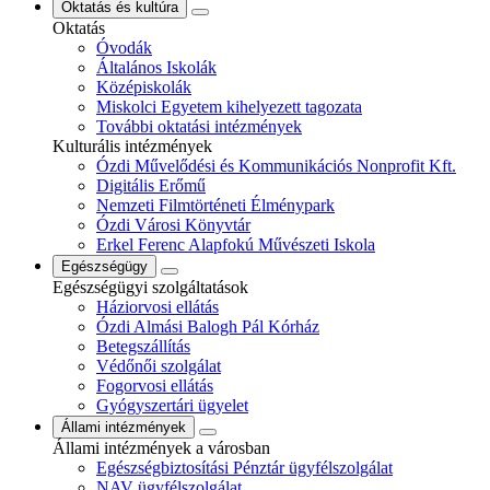
Oktatás és kultúra
Oktatás
Óvodák
Általános Iskolák
Középiskolák
Miskolci Egyetem kihelyezett tagozata
További oktatási intézmények
Kulturális intézmények
Ózdi Művelődési és Kommunikációs Nonprofit Kft.
Digitális Erőmű
Nemzeti Filmtörténeti Élménypark
Ózdi Városi Könyvtár
Erkel Ferenc Alapfokú Művészeti Iskola
Egészségügy
Egészségügyi szolgáltatások
Háziorvosi ellátás
Ózdi Almási Balogh Pál Kórház
Betegszállítás
Védőnői szolgálat
Fogorvosi ellátás
Gyógyszertári ügyelet
Állami intézmények
Állami intézmények a városban
Egészségbiztosítási Pénztár ügyfélszolgálat
NAV ügyfélszolgálat