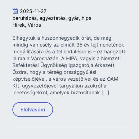
2025-11-27
beruházás
egyeztetés
gyár
hipa
Hírek
Város
Elhagytuk a huszonnegyedik órát, de még
mindig van esély az elmúlt 35 év lejtmenetének
megállítására és a fellendülésre is – ez hangzott
el ma a Városházán. A HIPA, vagyis a Nemzeti
Befektetési Ügynökség igazgatója érkezett
Ózdra, hogy a térség országgyűlési
képviselőjével, a város vezetőivel és az ÓAM
Kft. ügyvezetőjével tárgyaljon azokról a
lehetőségekről, amelyek biztosítanák […]
Elolvasom