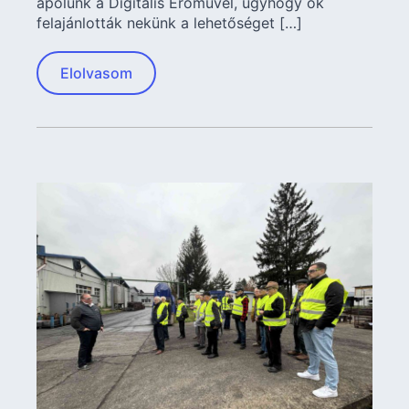
ápolunk a Digitális Erőművel, úgyhogy ők
felajánlották nekünk a lehetőséget […]
Elolvasom