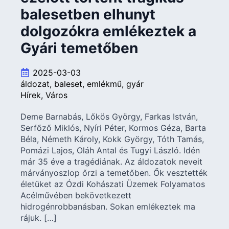
balesetben elhunyt
dolgozókra emlékeztek a
Gyári temetőben
2025-03-03
áldozat
baleset
emlékmű
gyár
Hírek
Város
Deme Barnabás, Lőkös György, Farkas István,
Serfőző Miklós, Nyíri Péter, Kormos Géza, Barta
Béla, Németh Károly, Kokk György, Tóth Tamás,
Pomázi Lajos, Oláh Antal és Tugyi László. Idén
már 35 éve a tragédiának. Az áldozatok neveit
márványoszlop őrzi a temetőben. Ők vesztették
életüket az Ózdi Kohászati Üzemek Folyamatos
Acélművében bekövetkezett
hidrogénrobbanásban. Sokan emlékeztek ma
rájuk. […]