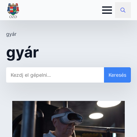
Search
for:
gyár
gyár
Keresés
Keresés