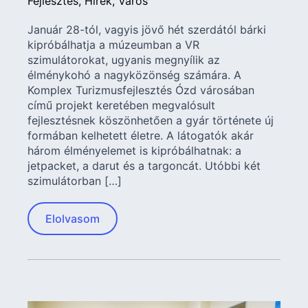
Fejlesztés
Hírek
Város
Január 28-tól, vagyis jövő hét szerdától bárki
kipróbálhatja a múzeumban a VR
szimulátorokat, ugyanis megnyílik az
élménykohó a nagyközönség számára. A
Komplex Turizmusfejlesztés Ózd városában
című projekt keretében megvalósult
fejlesztésnek köszönhetően a gyár története új
formában kelhetett életre. A látogatók akár
három élményelemet is kipróbálhatnak: a
jetpacket, a darut és a targoncát. Utóbbi két
szimulátorban […]
Elolvasom