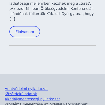
láthatósági mellényben kezdték meg a „túrát”.
„Az ózdi 15. Ipari Örökségvédelmi Konferencián
előadónak fölkértük Kőfalusi György urat, hogy
[…]
Elolvasom
Adatvédelmi nyilatkozat
Közérdekű adatok
Akadálymentességi nyilatkozat
Probléma bejelentése az oldallal kapcsolatban: