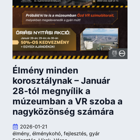
Élmény minden
korosztálynak – Január
28-tól megnyílik a
múzeumban a VR szoba a
nagyközönség számára
2026-01-21
élmény
élménykohó
fejlesztés
gyár