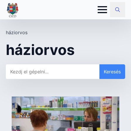
Search
for:
háziorvos
háziorvos
Keresés
Keresés