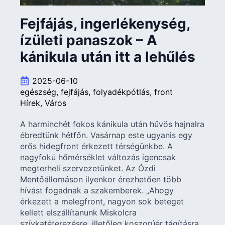
Fejfájás, ingerlékenység,
ízületi panaszok – A
kánikula után itt a lehűlés
2025-06-10
egészség
fejfájás
folyadékpótlás
front
Hírek
Város
A harminchét fokos kánikula után hűvös hajnalra
ébredtünk hétfőn. Vasárnap este ugyanis egy
erős hidegfront érkezett térségünkbe. A
nagyfokú hőmérséklet változás igencsak
megterheli szervezetünket. Az Ózdi
Mentőállomáson ilyenkor érezhetően több
hívást fogadnak a szakemberek. „Ahogy
érkezett a melegfront, nagyon sok beteget
kellett elszállítanunk Miskolcra
szívkatéterezésre, illetőleg koszorúér tágításra