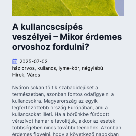
A kullancscsípés
veszélyei – Mikor érdemes
orvoshoz fordulni?
2025-07-02
háziorvos
kullancs
lyme-kór
négylábú
Hírek
Város
Nyáron sokan töltik szabadidejüket a
természetben, azonban fontos odafigyelni a
kullancsokra. Magyarország az egyik
legfertőzöttebb ország Európában, ami a
kullancsokat illeti. Ha a bőrünkbe fúródott
vérszívót hamar eltávolítjuk, akkor az esetek
többségében nincs további teendőnk. Azonban
érdemes figyelni, hogy a következő napokban