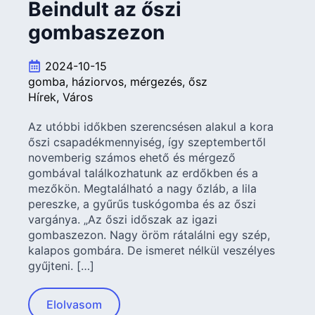
Beindult az őszi
gombaszezon
2024-10-15
gomba
háziorvos
mérgezés
ősz
Hírek
Város
Az utóbbi időkben szerencsésen alakul a kora
őszi csapadékmennyiség, így szeptembertől
novemberig számos ehető és mérgező
gombával találkozhatunk az erdőkben és a
mezőkön. Megtalálható a nagy őzláb, a lila
pereszke, a gyűrűs tuskógomba és az őszi
vargánya. „Az őszi időszak az igazi
gombaszezon. Nagy öröm rátalálni egy szép,
kalapos gombára. De ismeret nélkül veszélyes
gyűjteni. […]
Elolvasom