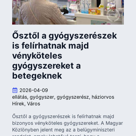
Ősztől a gyógyszerészek
is felírhatnak majd
vényköteles
gyógyszereket a
betegeknek
2026-04-09
ellátás
gyógyszer
gyógyszerész
háziorvos
Hírek
Város
Ősztől a gyógyszerészek is felírhatnak majd
bizonyos vényköteles gyógyszereket. A Magyar
Közlönyben jelent meg az a belügyminiszteri