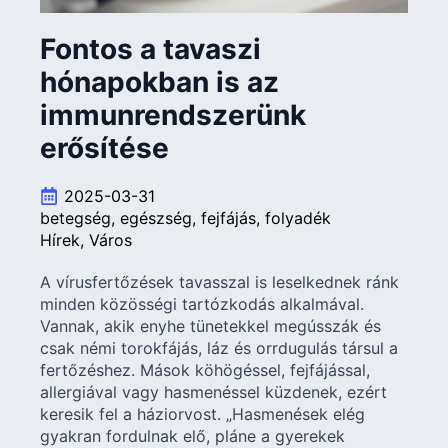
Fontos a tavaszi
hónapokban is az
immunrendszerünk
erősítése
2025-03-31
betegség
egészség
fejfájás
folyadék
Hírek
Város
A vírusfertőzések tavasszal is leselkednek ránk
minden közösségi tartózkodás alkalmával.
Vannak, akik enyhe tünetekkel megússzák és
csak némi torokfájás, láz és orrdugulás társul a
fertőzéshez. Mások köhögéssel, fejfájással,
allergiával vagy hasmenéssel küzdenek, ezért
keresik fel a háziorvost. „Hasmenések elég
gyakran fordulnak elő, pláne a gyerekek