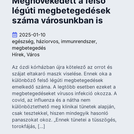
Megnövekedett a felső
légúti megbetegedések
száma városunkban is
2025-01-10
egészség
háziorvos
immunrendszer
megbetegedés
Hírek
Város
Az ózdi kórházban újra kötelező az orrot és
szájat eltakaró maszk viselése. Ennek oka a
különböző felső légúti megbetegedések
emelkedő száma. A legtöbb esetben ezeket a
megbetegedéseket vírusos infekció okozza. A
covid, az influenza és a nátha nem
különböztethető meg klinikai tünetek alapján,
csak tesztekkel, hiszen mindegyik hasonló
panaszokat okoz. „Ennek tünetei a tüsszögés,
torokfájás, […]