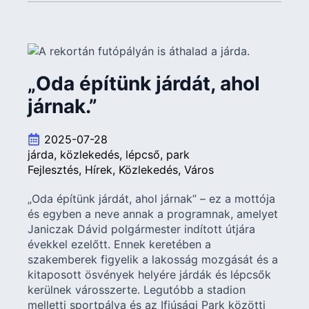
„Oda építünk járdát, ahol
járnak.”
2025-07-28
járda
közlekedés
lépcső
park
Fejlesztés
Hírek
Közlekedés
Város
„Oda építünk járdát, ahol járnak” – ez a mottója
és egyben a neve annak a programnak, amelyet
Janiczak Dávid polgármester indított útjára
évekkel ezelőtt. Ennek keretében a
szakemberek figyelik a lakosság mozgását és a
kitaposott ösvények helyére járdák és lépcsők
kerülnek városszerte. Legutóbb a stadion
melletti sportpálya és az Ifjúsági Park közötti