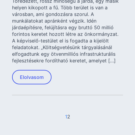
Töredezett, rossz minőségű a járda, egy másik
helyen kikopott a fű. Több terület is van a
városban, ami gondozásra szorul. A
munkálatokat apránként végzik. Idén
járdaépítésre, felújításra egy bruttó 50 millió
forintos keretet hozott létre az önkormányzat.
A képviselő-testület el is fogadta a kijelölt
feladatokat. „Költségvetésünk tárgyalásánál
elfogadtunk egy ötvenmilliós infrastrukturális
fejlesztésekre fordítható keretet, amelyet […]
Elolvasom
1
2