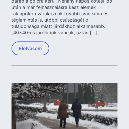
darab a polcra kerül. Néhány napos kötési idő
után a már felhasználásra kész elemek
raklapokon várakoznak tovább. Van sima és
téglamintás is, utóbbi csúszásgátló
tulajdonsága miatt járdákhoz alkalmasabb.
„40×40-es járólapok vannak, aztán […]
Elolvasom