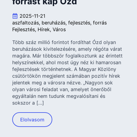
forrást kap Ózd
2025-11-21
aszfaltozás
beruházás
fejlesztés
forrás
Fejlesztés
Hírek
Város
Több száz millió forintot fordíthat Ózd olyan
beruházások kivitelezésére, amely régóta várat
magára. Már többször foglalkoztunk az érintett
helyszínekkel, ahol most úgy néz ki hamarosan
fejlesztések történhetnek. A Magyar Közlöny
csütörtökön megjelent számában pozitív hírek
jelentek meg a városra nézve. „Nagyon sok
olyan városi feladat van, amelyet önerőből
egyáltalán nem tudunk megvalósítani és
sokszor a […]
Elolvasom