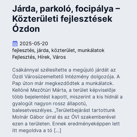
Járda, parkoló, focipálya –
Közterületi fejlesztések
Ózdon
2025-05-20
fejlesztés
járda
közterület
munkálatok
Fejlesztés
Hírek
Város
Csákánnyal szélesítette a megújuló járdát az
Ózdi Városüzemeltető Intézmény dolgozója. A
Pap úton már megkezdődtek a munkálatok.
Kellóné Mezőtúri Márta, a terület képviselője
több bejelentést kapott, miszerint a kis hídnál a
gyalogút nagyon rossz állapotú,
balesetveszélyes. „Területbejárást tartottunk
Molnár Gábor úrral és az ÓVI szakemberével
ezen a területen. Ennek eredményeképpen lett
itt megoldva a tó […]