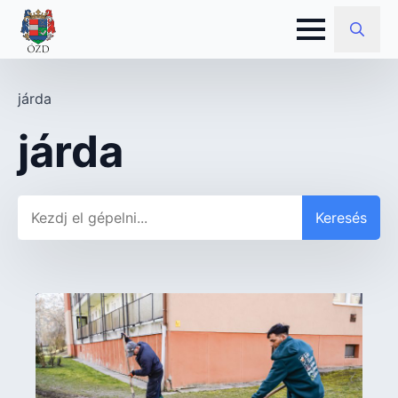
Search
for:
járda
járda
Keresés
Keresés