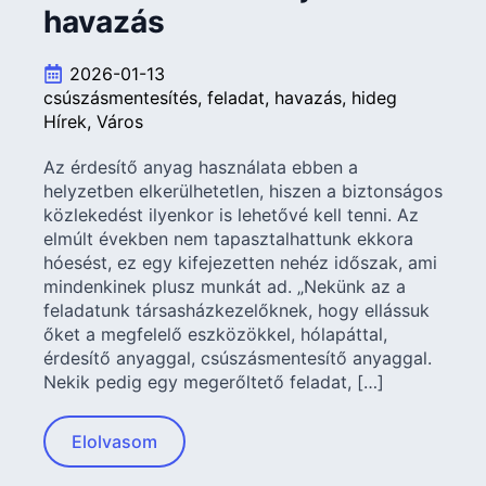
havazás
2026-01-13
csúszásmentesítés
feladat
havazás
hideg
Hírek
Város
Az érdesítő anyag használata ebben a
helyzetben elkerülhetetlen, hiszen a biztonságos
közlekedést ilyenkor is lehetővé kell tenni. Az
elmúlt években nem tapasztalhattunk ekkora
hóesést, ez egy kifejezetten nehéz időszak, ami
mindenkinek plusz munkát ad. „Nekünk az a
feladatunk társasházkezelőknek, hogy ellássuk
őket a megfelelő eszközökkel, hólapáttal,
érdesítő anyaggal, csúszásmentesítő anyaggal.
Nekik pedig egy megerőltető feladat, […]
Elolvasom