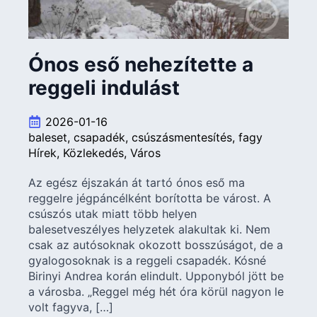
Ónos eső nehezítette a
reggeli indulást
2026-01-16
baleset
csapadék
csúszásmentesítés
fagy
Hírek
Közlekedés
Város
Az egész éjszakán át tartó ónos eső ma
reggelre jégpáncélként borította be várost. A
csúszós utak miatt több helyen
balesetveszélyes helyzetek alakultak ki. Nem
csak az autósoknak okozott bosszúságot, de a
gyalogosoknak is a reggeli csapadék. Kósné
Birinyi Andrea korán elindult. Upponyból jött be
a városba. „Reggel még hét óra körül nagyon le
volt fagyva, […]