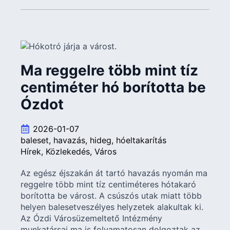
Ma reggelre több mint tíz
centiméter hó borította be
Ózdot
2026-01-07
baleset
havazás
hideg
hóeltakarítás
Hírek
Közlekedés
Város
Az egész éjszakán át tartó havazás nyomán ma
reggelre több mint tíz centiméteres hótakaró
borította be várost. A csúszós utak miatt több
helyen balesetveszélyes helyzetek alakultak ki.
Az Ózdi Városüzemeltető Intézmény
munkatársai ma is folyamatosan dolgoztak az