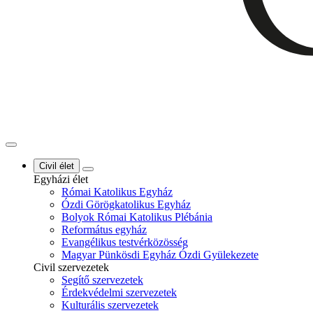
Civil élet
Egyházi élet
Római Katolikus Egyház
Ózdi Görögkatolikus Egyház
Bolyok Római Katolikus Plébánia
Református egyház
Evangélikus testvérközösség
Magyar Pünkösdi Egyház Ózdi Gyülekezete
Civil szervezetek
Segítő szervezetek
Érdekvédelmi szervezetek
Kulturális szervezetek