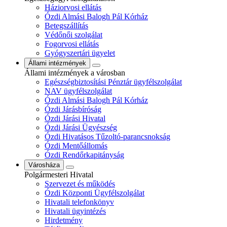
Háziorvosi ellátás
Ózdi Almási Balogh Pál Kórház
Betegszállítás
Védőnői szolgálat
Fogorvosi ellátás
Gyógyszertári ügyelet
Állami intézmények
Állami intézmények a városban
Egészségbiztosítási Pénztár ügyfélszolgálat
NAV ügyfélszolgálat
Ózdi Almási Balogh Pál Kórház
Ózdi Járásbíróság
Ózdi Járási Hivatal
Ózdi Járási Ügyészség
Ózdi Hivatásos Tűzoltó-parancsnokság
Ózdi Mentőállomás
Ózdi Rendőrkapitányság
Városháza
Polgármesteri Hivatal
Szervezet és működés
Ózdi Központi Ügyfélszolgálat
Hivatali telefonkönyv
Hivatali ügyintézés
Hirdetmény