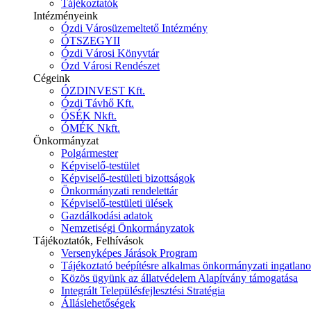
Tájékoztatók
Intézményeink
Ózdi Városüzemeltető Intézmény
ÓTSZEGYII
Ózdi Városi Könyvtár
Ózd Városi Rendészet
Cégeink
ÓZDINVEST Kft.
Ózdi Távhő Kft.
ÓSÉK Nkft.
ÓMÉK Nkft.
Önkormányzat
Polgármester
Képviselő-testület
Képviselő-testületi bizottságok
Önkormányzati rendelettár
Képviselő-testületi ülések
Gazdálkodási adatok
Nemzetiségi Önkormányzatok
Tájékoztatók, Felhívások
Versenyképes Járások Program
Tájékoztató beépítésre alkalmas önkormányzati ingatlanok
Közös ügyünk az állatvédelem Alapítvány támogatása
Integrált Településfejlesztési Stratégia
Álláslehetőségek