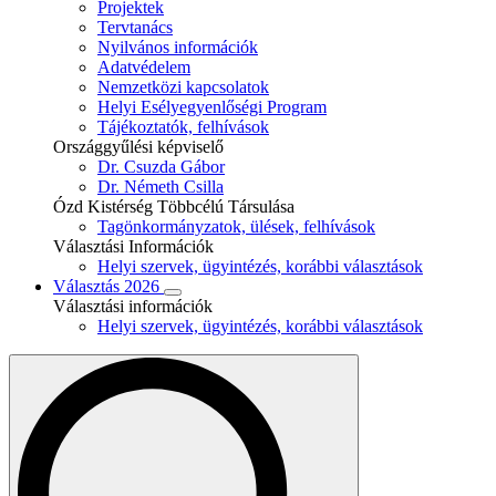
Projektek
Tervtanács
Nyilvános információk
Adatvédelem
Nemzetközi kapcsolatok
Helyi Esélyegyenlőségi Program
Tájékoztatók, felhívások
Országgyűlési képviselő
Dr. Csuzda Gábor
Dr. Németh Csilla
Ózd Kistérség Többcélú Társulása
Tagönkormányzatok, ülések, felhívások
Választási Információk
Helyi szervek, ügyintézés, korábbi választások
Választás 2026
Választási információk
Helyi szervek, ügyintézés, korábbi választások