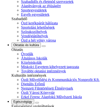
Szabadidős és életmód szervezetek
Alapítványok az ifjúságért
Sportegyesületek
Egyéb egyesületek
Szabadidő
Ózd kerékpárút hálózata
Sportolási lehetőségek
Szórakozóhelyek
Vendéglátóhelyek
Ózd a hét völgy városa
Oktatás és kultúra
Oktatás
Óvodák
Általános Iskolák
Középiskolák
Miskolci Egyetem kihelyezett tagozata
További oktatási intézmények
Kulturális intézmények
Ózdi Művelődési és Kommunikációs Nonprofit Kft.
Digitális Erőmű
Nemzeti Filmtörténeti Élménypark
Ózdi Városi Könyvtár
Erkel Ferenc Alapfokú Művészeti Iskola
Egészségügy
Egészségügyi szolgáltatások