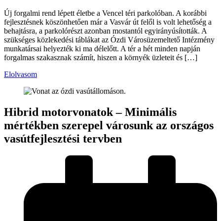
Új forgalmi rend lépett életbe a Vencel téri parkolóban. A korábbi
fejlesztésnek köszönhetően már a Vasvár út felől is volt lehetőség a
behajtásra, a parkolórészt azonban mostantól egyirányúsították. A
szükséges közlekedési táblákat az Ózdi Városüzemeltető Intézmény
munkatársai helyezték ki ma délelőtt. A tér a hét minden napján
forgalmas szakasznak számít, hiszen a környék üzleteit és […]
Elolvasom
Hibrid motorvonatok – Minimális
mértékben szerepel városunk az országos
vasútfejlesztési tervben