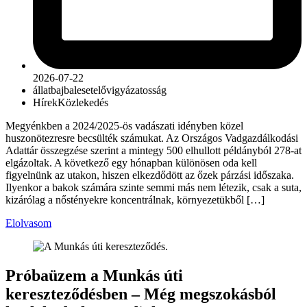
2026-07-22
állat
baj
baleset
elővigyázatosság
Hírek
Közlekedés
Megyénkben a 2024/2025-ös vadászati idényben közel
huszonötezresre becsülték számukat. Az Országos Vadgazdálkodási
Adattár összegzése szerint a mintegy 500 elhullott példányból 278-at
elgázoltak. A következő egy hónapban különösen oda kell
figyelnünk az utakon, hiszen elkezdődött az őzek párzási időszaka.
Ilyenkor a bakok számára szinte semmi más nem létezik, csak a suta,
kizárólag a nőstényekre koncentrálnak, környezetükből […]
Elolvasom
Próbaüzem a Munkás úti
kereszteződésben – Még megszokásból