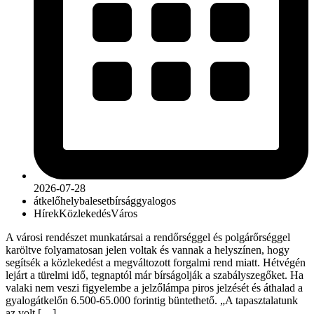
2026-07-28
átkelőhely
baleset
bírság
gyalogos
Hírek
Közlekedés
Város
A városi rendészet munkatársai a rendőrséggel és polgárőrséggel
karöltve folyamatosan jelen voltak és vannak a helyszínen, hogy
segítsék a közlekedést a megváltozott forgalmi rend miatt. Hétvégén
lejárt a türelmi idő, tegnaptól már bírságolják a szabályszegőket. Ha
valaki nem veszi figyelembe a jelzőlámpa piros jelzését és áthalad a
gyalogátkelőn 6.500-65.000 forintig büntethető. „A tapasztalatunk
az volt […]