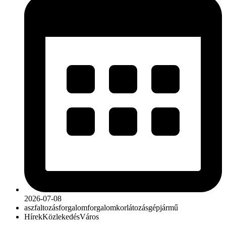
2026-07-08
aszfaltozás
forgalom
forgalomkorlátozás
gépjármű
Hírek
Közlekedés
Város