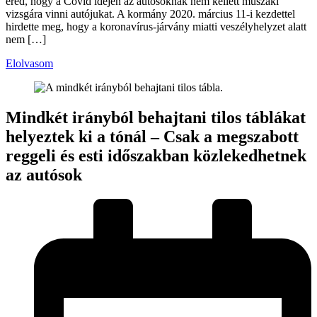
ered, hogy a Covid idején az autósoknak nem kellett műszaki
vizsgára vinni autójukat. A kormány 2020. március 11-i kezdettel
hirdette meg, hogy a koronavírus-járvány miatti veszélyhelyzet alatt
nem […]
Elolvasom
Mindkét irányból behajtani tilos táblákat
helyeztek ki a tónál – Csak a megszabott
reggeli és esti időszakban közlekedhetnek
az autósok