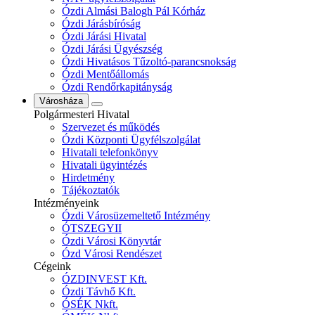
Ózdi Almási Balogh Pál Kórház
Ózdi Járásbíróság
Ózdi Járási Hivatal
Ózdi Járási Ügyészség
Ózdi Hivatásos Tűzoltó-parancsnokság
Ózdi Mentőállomás
Ózdi Rendőrkapitányság
Városháza
Polgármesteri Hivatal
Szervezet és működés
Ózdi Központi Ügyfélszolgálat
Hivatali telefonkönyv
Hivatali ügyintézés
Hirdetmény
Tájékoztatók
Intézményeink
Ózdi Városüzemeltető Intézmény
ÓTSZEGYII
Ózdi Városi Könyvtár
Ózd Városi Rendészet
Cégeink
ÓZDINVEST Kft.
Ózdi Távhő Kft.
ÓSÉK Nkft.