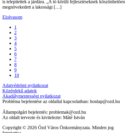
is telepítettek a járdára. „A tó körüli fejlesztéseknek köszönhetően
megnövekedett a lakossági […]
Elolvasom
1
2
3
4
5
6
7
8
9
10
Adatvédelmi nyilatkozat
Közérdekű adatok
Akadálymentességi nyilatkozat
Probléma bejelentése az oldallal kapcsolatban: honlap@ozd.hu
Állampolgári bejelentés: problemak@ozd.hu
Az oldalt tervezte és kivitelezte: Máté István
Copyright © 2026 Ózd Város Önkormányzata. Minden jog
fenntartva.