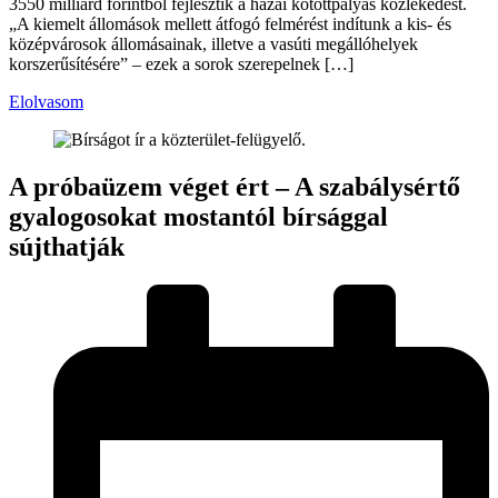
3550 milliárd forintból fejlesztik a hazai kötöttpályás közlekedést.
„A kiemelt állomások mellett átfogó felmérést indítunk a kis- és
középvárosok állomásainak, illetve a vasúti megállóhelyek
korszerűsítésére” – ezek a sorok szerepelnek […]
Elolvasom
A próbaüzem véget ért – A szabálysértő
gyalogosokat mostantól bírsággal
sújthatják