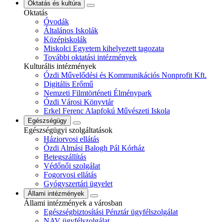
Oktatás és kultúra
Oktatás
Óvodák
Általános Iskolák
Középiskolák
Miskolci Egyetem kihelyezett tagozata
További oktatási intézmények
Kulturális intézmények
Ózdi Művelődési és Kommunikációs Nonprofit Kft.
Digitális Erőmű
Nemzeti Filmtörténeti Élménypark
Ózdi Városi Könyvtár
Erkel Ferenc Alapfokú Művészeti Iskola
Egészségügy
Egészségügyi szolgáltatások
Háziorvosi ellátás
Ózdi Almási Balogh Pál Kórház
Betegszállítás
Védőnői szolgálat
Fogorvosi ellátás
Gyógyszertári ügyelet
Állami intézmények
Állami intézmények a városban
Egészségbiztosítási Pénztár ügyfélszolgálat
NAV ügyfélszolgálat