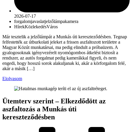
2026-07-17
forgalom
javaslat
jelzőlámpa
kamera
Hírek
Közlekedés
Város
Már tesztelik a jelzőlámpát a Munkás úti kereszteződésben. Tegnap
felfestették az útburkolati jeleket a frissen aszfaltozott területre a
Magyar Közút munkatársai, ma pedig elindult a próbaüzem. A
gyalogosoknak igényvezérelt nyomógombos átkelést biztosít a
rendszer, az autós forgalmat pedig kamerákkal figyeli, és nem
engedi, hogy hosszú sorok alakuljanak ki, akár a körforgalom felé,
akár a másik […]
Elolvasom
Ütemterv szerint – Elkezdődött az
aszfaltozás a Munkás úti
kereszteződésben