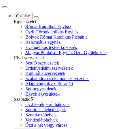
Civil élet
Egyházi élet
Római Katolikus Egyház
Ózdi Görögkatolikus Egyház
Bolyok Római Katolikus Plébánia
Református egyház
Evangélikus testvérközösség
Magyar Pünkösdi Egyház Ózdi Gyülekezete
Civil szervezetek
Segítő szervezetek
Érdekvédelmi szervezetek
Kulturális szervezetek
Szabadidős és életmód szervezetek
Alapítványok az ifjúságért
Sportegyesületek
Egyéb egyesületek
Szabadidő
Ózd kerékpárút hálózata
Sportolási lehetőségek
Szórakozóhelyek
Vendéglátóhelyek
Ózd a hét völgy városa