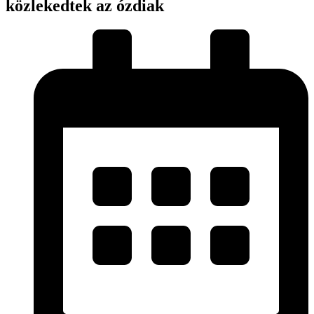
közlekedtek az ózdiak