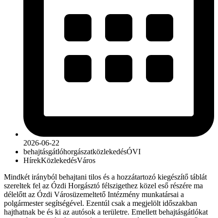
2026-06-22
behajtásgátló
horgászat
közlekedés
ÓVI
Hírek
Közlekedés
Város
Mindkét irányból behajtani tilos és a hozzátartozó kiegészítő táblát
szereltek fel az Ózdi Horgásztó félszigethez közel eső részére ma
délelőtt az Ózdi Városüzemeltető Intézmény munkatársai a
polgármester segítségével. Ezentúl csak a megjelölt időszakban
hajthatnak be és ki az autósok a területre. Emellett behajtásgátlókat