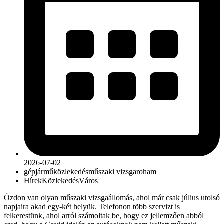
2026-07-02
gépjármű
közlekedés
műszaki vizsga
roham
Hírek
Közlekedés
Város
Ózdon van olyan műszaki vizsgaállomás, ahol már csak július utolsó
napjaira akad egy-két helyük. Telefonon több szervizt is
felkerestünk, ahol arról számoltak be, hogy ez jellemzően abból