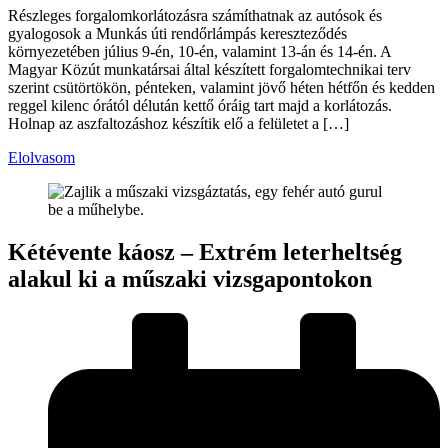
Részleges forgalomkorlátozásra számíthatnak az autósok és
gyalogosok a Munkás úti rendőrlámpás kereszteződés
környezetében július 9-én, 10-én, valamint 13-án és 14-én. A
Magyar Közút munkatársai által készített forgalomtechnikai terv
szerint csütörtökön, pénteken, valamint jövő héten hétfőn és kedden
reggel kilenc órától délután kettő óráig tart majd a korlátozás.
Holnap az aszfaltozáshoz készítik elő a felületet a […]
Elolvasom
Kétévente káosz – Extrém leterheltség
alakul ki a műszaki vizsgapontokon