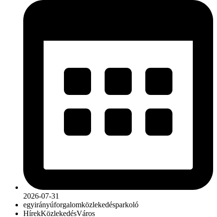
2026-07-31
egyirányú
forgalom
közlekedés
parkoló
Hírek
Közlekedés
Város