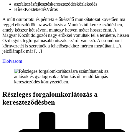
aszfaltozás
fejlesztés
kereszteződés
közlekedés
Hírek
Közlekedés
Város
A múlt csütörtöki és pénteki előkészítő munkálatokat követően ma
reggel elkezdődött az aszfaltozás a Munkás úti kereszteződésben,
amely kétszer két sávon, mintegy hetven méter hosszt érint. A
Magyar Közút dolgozói nagy erőkkel vonultak fel a területre, hiszen
Ózd egyik legforgalmasabb útszakaszáról van szó. A csomópont
környezetét is szeretnék a lehetőségekhez mérten megújítani. „A
jelzőlámpák már […]
Elolvasom
Részleges forgalomkorlátozás a
kereszteződésben