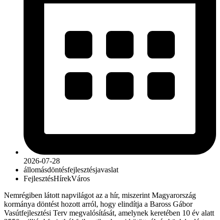
2026-07-28
állomás
döntés
fejlesztés
javaslat
Fejlesztés
Hírek
Város
Nemrégiben látott napvilágot az a hír, miszerint Magyarország
kormánya döntést hozott arról, hogy elindítja a Baross Gábor
Vasútfejlesztési Terv megvalósítását, amelynek keretében 10 év alatt