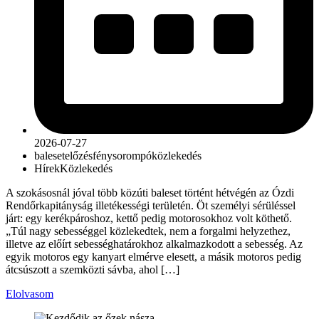
2026-07-27
baleset
előzés
fénysorompó
közlekedés
Hírek
Közlekedés
A szokásosnál jóval több közúti baleset történt hétvégén az Ózdi
Rendőrkapitányság illetékességi területén. Öt személyi sérüléssel
járt: egy kerékpároshoz, kettő pedig motorosokhoz volt köthető.
„Túl nagy sebességgel közlekedtek, nem a forgalmi helyzethez,
illetve az előírt sebességhatárokhoz alkalmazkodott a sebesség. Az
egyik motoros egy kanyart elmérve elesett, a másik motoros pedig
átcsúszott a szemközti sávba, ahol […]
Elolvasom