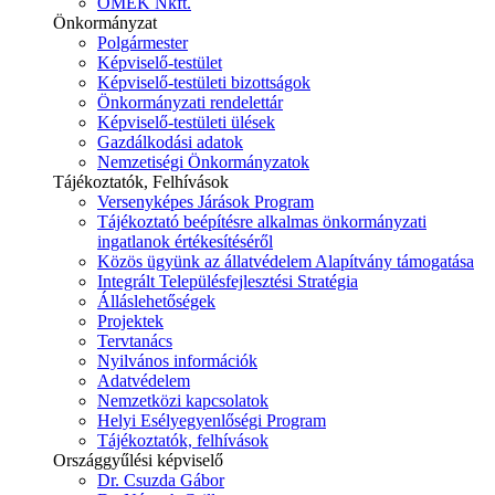
ÓMÉK Nkft.
Önkormányzat
Polgármester
Képviselő-testület
Képviselő-testületi bizottságok
Önkormányzati rendelettár
Képviselő-testületi ülések
Gazdálkodási adatok
Nemzetiségi Önkormányzatok
Tájékoztatók, Felhívások
Versenyképes Járások Program
Tájékoztató beépítésre alkalmas önkormányzati
ingatlanok értékesítéséről
Közös ügyünk az állatvédelem Alapítvány támogatása
Integrált Településfejlesztési Stratégia
Álláslehetőségek
Projektek
Tervtanács
Nyilvános információk
Adatvédelem
Nemzetközi kapcsolatok
Helyi Esélyegyenlőségi Program
Tájékoztatók, felhívások
Országgyűlési képviselő
Dr. Csuzda Gábor