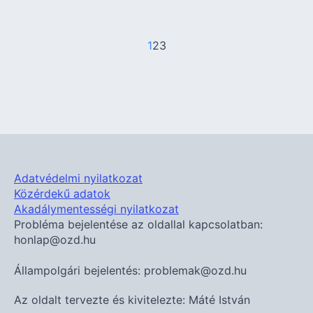
1
2
3
Adatvédelmi nyilatkozat
Közérdekű adatok
Akadálymentességi nyilatkozat
Probléma bejelentése az oldallal kapcsolatban:
honlap@ozd.hu
Állampolgári bejelentés: problemak@ozd.hu
Az oldalt tervezte és kivitelezte: Máté István