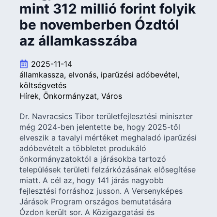
mint 312 millió forint folyik
be novemberben Ózdtól
az államkasszába
2025-11-14
államkassza
elvonás
iparűzési adóbevétel
költségvetés
Hírek
Önkormányzat
Város
Dr. Navracsics Tibor területfejlesztési miniszter
még 2024-ben jelentette be, hogy 2025-től
elveszik a tavalyi mértéket meghaladó iparűzési
adóbevételt a többletet produkáló
önkormányzatoktól a járásokba tartozó
települések területi felzárkózásának elősegítése
miatt. A cél az, hogy 141 járás nagyobb
fejlesztési forráshoz jusson. A Versenyképes
Járások Program országos bemutatására
Ózdon került sor. A Közigazgatási és