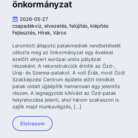
önkormányzat
2026-05-27
csapadékvíz
elvezetés
felújítás
kiépítés
Fejlesztés
Hírek
Város
Leromlott állapotú patakmedrek rendbetételét
célozta meg az önkormányzat egy évekkel
ezelőtt elnyert európai uniós pályázat
részeként. A rekonstrukciók érintik az Ózd-,
Uraj- és Szenna-patakot. A volt Érák, most Ózdi
Szakképzési Centrum épülete előtt mindkét
patak oldalt újjáépítik hamarosan egy jelentős
részen. A legnagyobb kihívást az Ózd-patak
helyrehozása jelenti, ahol három szakaszon is
zajlik majd munkavégzés, […]
Elolvasom