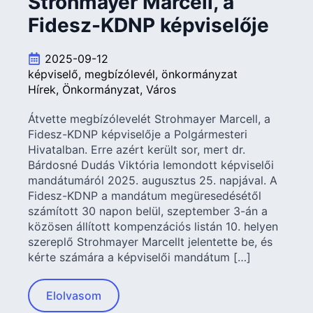
Strohmayer Marcell, a
Fidesz-KDNP képviselője
2025-09-12
képviselő
megbízólevél
önkormányzat
Hírek
Önkormányzat
Város
Átvette megbízólevelét Strohmayer Marcell, a
Fidesz-KDNP képviselője a Polgármesteri
Hivatalban. Erre azért került sor, mert dr.
Bárdosné Dudás Viktória lemondott képviselői
mandátumáról 2025. augusztus 25. napjával. A
Fidesz-KDNP a mandátum megüresedésétől
számított 30 napon belül, szeptember 3-án a
közösen állított kompenzációs listán 10. helyen
szereplő Strohmayer Marcellt jelentette be, és
kérte számára a képviselői mandátum […]
Elolvasom