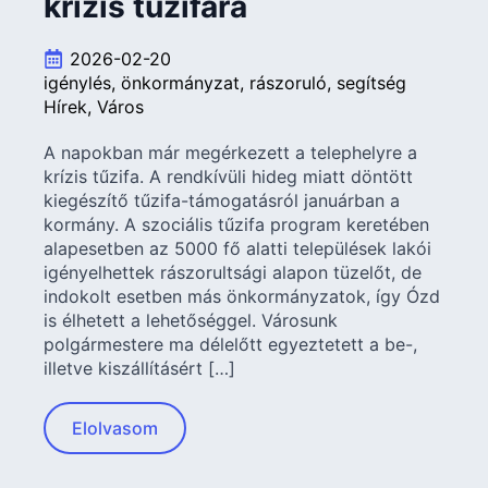
krízis tűzifára
2026-02-20
igénylés
önkormányzat
rászoruló
segítség
Hírek
Város
A napokban már megérkezett a telephelyre a
krízis tűzifa. A rendkívüli hideg miatt döntött
kiegészítő tűzifa-támogatásról januárban a
kormány. A szociális tűzifa program keretében
alapesetben az 5000 fő alatti települések lakói
igényelhettek rászorultsági alapon tüzelőt, de
indokolt esetben más önkormányzatok, így Ózd
is élhetett a lehetőséggel. Városunk
polgármestere ma délelőtt egyeztetett a be-,
illetve kiszállításért […]
Elolvasom