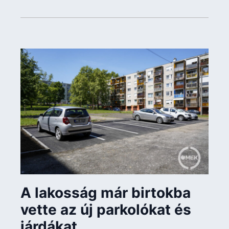
A lakosság már birtokba
vette az új parkolókat és
járdákat