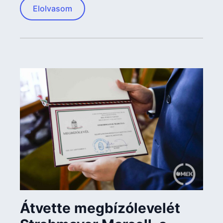
Elolvasom
Átvette megbízólevelét