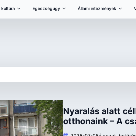
 kultúra
Egészségügy
Állami intézmények
Nyaralás alatt cé
otthonaink – A c
2026-07-06
áldozat
betöré