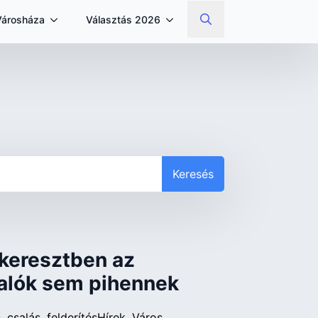
Városháza
Választás 2026
Search
for:
Keresés
lkeresztben az
salók sem pihennek
s
csalás
felderítés
Hírek
Város