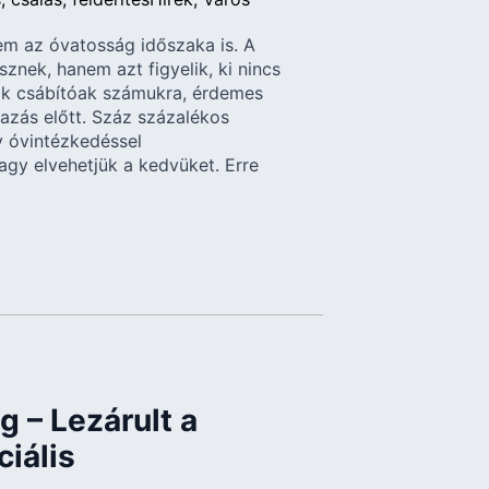
em az óvatosság időszaka is. A
znek, hanem azt figyelik, ki nincs
nok csábítóak számukra, érdemes
tazás előtt. Száz százalékos
y óvintézkedéssel
agy elvehetjük a kedvüket. Erre
g – Lezárult a
iális