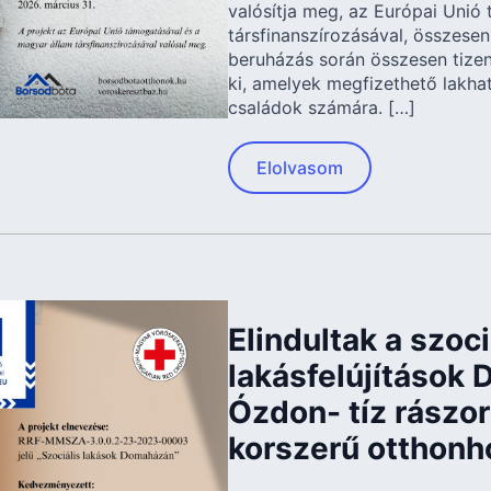
valósítja meg, az Európai Unió
társfinanszírozásával, összesen 
beruházás során összesen tizen
ki, amelyek megfizethető lakhat
családok számára. […]
Elolvasom
Elindultak a szoci
lakásfelújítások
Ózdon- tíz rászor
korszerű otthonh