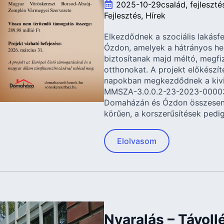
2025-10-29
család
fejleszté
Fejlesztés
Hírek
Elkezdődnek a szociális lakásf
Ózdon, amelyek a hátrányos he
biztosítanak majd méltó, megfi
otthonokat. A projekt előkészíté
napokban megkezdődnek a kivit
MMSZA-3.0.0.2-23-2023-00003
Domaházán és Ózdon összesen 10
körűen, a korszerűsítések pedig
Elolvasom
Nyaralás – Távoll