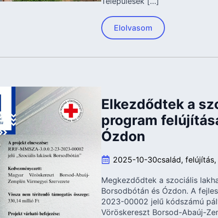
Települések […]
Elolvasom
Elkezdődtek a szo
program felújítá
Ózdon
2025-10-30
család
felújítás
Megkezdődtek a szociális lakh
Borsodbótán és Ózdon. A fejle
2023-00002 jelű kódszámú pál
Vöröskereszt Borsod-Abaúj-Ze