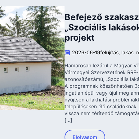
Befejező szakasz
„Szociális lakás
projekt
2026-06-19
felújítás
lakás
m
Hamarosan lezárul a Magyar V
Vármegyei Szervezetének RRF
azonosítószámú, „Szociális lak
A programnak köszönhetően Bo
ingatlan épül vagy újul meg an
nyújtson a lakhatási problémák
településeken élő családoknak. A
vissza nem térítendő támogatá
[…]
Elolvasom