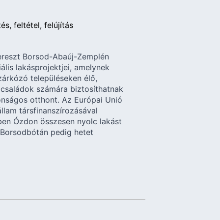
tés
feltétel
felújítás
ereszt Borsod-Abaúj-Zemplén
lis lakásprojektjei, amelynek
árkózó településeken élő,
 családok számára biztosíthatnak
onságos otthont. Az Európai Unió
llam társfinanszírozásával
en Ózdon összesen nyolc lakást
, Borsodbótán pedig hetet