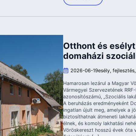
Otthont és esélyt 
domaházi szociál
2026-06-19
esély
fejlesztés
Hamarosan lezárul a Magyar V
Vármegyei Szervezetének RRF
azonosítószámú, „Szociális la
A beruházás eredményeként Do
ingatlan újult meg, amelyek a 
biztosíthatnak átmeneti lakhatá
élnek, és komoly lakhatási ne
Vöröskereszt hosszú évek óta v