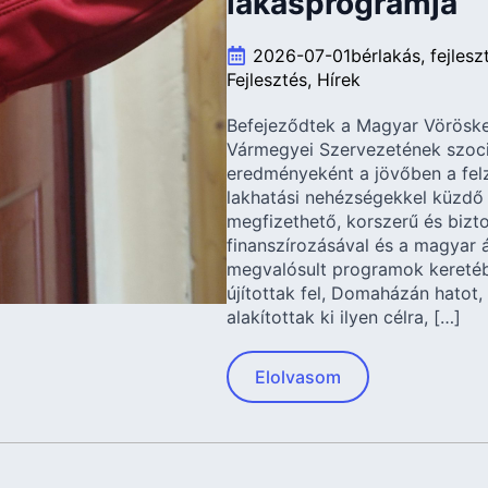
lakásprogramja
2026-07-01
bérlakás
fejlesz
Fejlesztés
Hírek
Befejeződtek a Magyar Vörösk
Vármegyei Szervezetének szociá
eredményeként a jövőben a felz
lakhatási nehézségekkel küzdő
megfizethető, korszerű és bizt
finanszírozásával és a magyar á
megvalósult programok keretéb
újítottak fel, Domaházán hatot
alakítottak ki ilyen célra, […]
Elolvasom