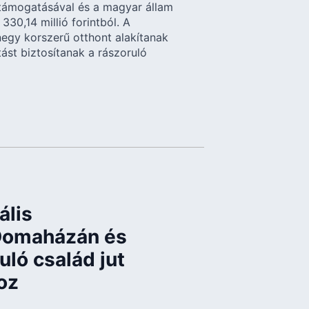
 támogatásával és a magyar állam
330,14 millió forintból. A
egy korszerű otthont alakítanak
ást biztosítanak a rászoruló
ális
 Domaházán és
uló család jut
oz