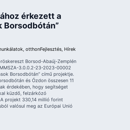
ához érkezett a
ok Borsodbótán”
unkálatok
otthon
Fejlesztés
Hírek
öröskereszt Borsod-Abaúj-Zemplén
-MMSZA-3.0.0.2-23-2023-00002
ások Borsodbótán” című projektje.
rsodbótán és Ózdon összesen 11
nak érdekében, hogy segítséget
kal küzdő, felzárkózó
 projekt 330,14 millió forint
sból valósul meg az Európai Unió