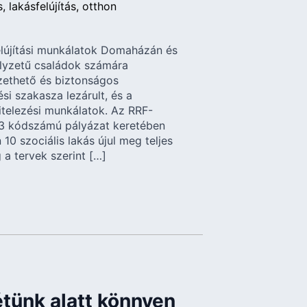
s
lakásfelújítás
otthon
elújítási munkálatok Domaházán és
lyzetű családok számára
zethető és biztonságos
si szakasza lezárult, és a
elezési munkálatok. Az RRF-
 kódszámú pályázat keretében
 szociális lakás újul meg teljes
 a tervek szerint […]
étünk alatt könnyen