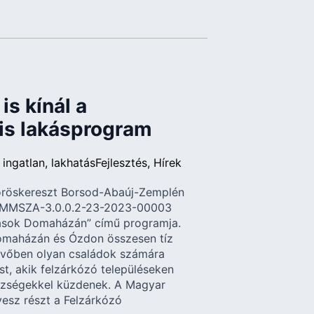
is kínál a
is lakásprogram
ingatlan
lakhatás
Fejlesztés
Hírek
öröskereszt Borsod-Abaúj-Zemplén
-MMSZA-3.0.0.2-23-2023-00003
kások Domaházán” című programja.
maházán és Ózdon összesen tíz
jövőben olyan családok számára
st, akik felzárkózó településeken
hézségekkel küzdenek. A Magyar
esz részt a Felzárkózó