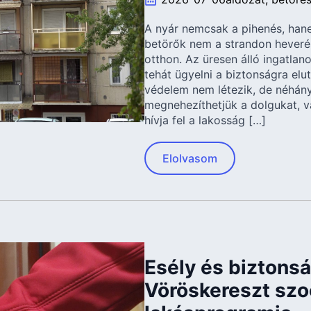
A nyár nemcsak a pihenés, han
betörők nem a strandon heverés
otthon. Az üresen álló ingatla
tehát ügyelni a biztonságra elu
védelem nem létezik, de néhán
megnehezíthetjük a dolgukat, v
hívja fel a lakosság […]
Elolvasom
Esély és biztonsá
Vöröskereszt szoc