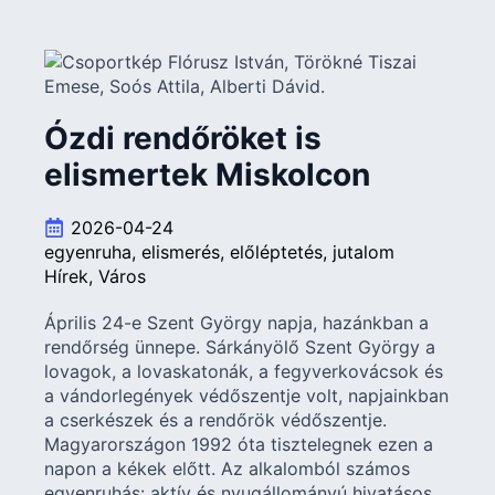
Ózdi rendőröket is
elismertek Miskolcon
2026-04-24
egyenruha
elismerés
előléptetés
jutalom
Hírek
Város
Április 24-e Szent György napja, hazánkban a
rendőrség ünnepe. Sárkányölő Szent György a
lovagok, a lovaskatonák, a fegyverkovácsok és
a vándorlegények védőszentje volt, napjainkban
a cserkészek és a rendőrök védőszentje.
Magyarországon 1992 óta tisztelegnek ezen a
napon a kékek előtt. Az alkalomból számos
egyenruhás: aktív és nyugállományú hivatásos