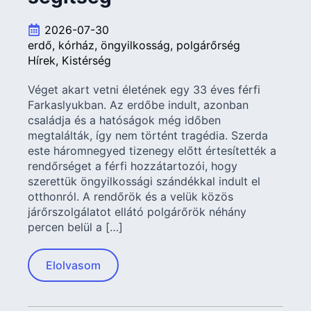
2026-07-30
erdő
kórház
öngyilkosság
polgárőrség
Hírek
Kistérség
Véget akart vetni életének egy 33 éves férfi
Farkaslyukban. Az erdőbe indult, azonban
családja és a hatóságok még időben
megtalálták, így nem történt tragédia. Szerda
este háromnegyed tizenegy előtt értesítették a
rendőrséget a férfi hozzátartozói, hogy
szerettük öngyilkossági szándékkal indult el
otthonról. A rendőrök és a velük közös
járőrszolgálatot ellátó polgárőrök néhány
percen belül a […]
Elolvasom