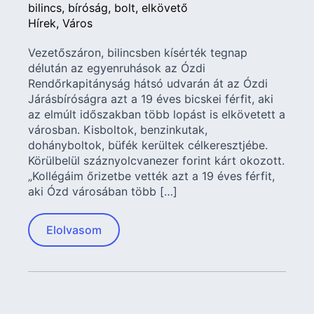
bilincs
bíróság
bolt
elkövető
Hírek
Város
Vezetőszáron, bilincsben kísérték tegnap
délután az egyenruhások az Ózdi
Rendőrkapitányság hátsó udvarán át az Ózdi
Járásbíróságra azt a 19 éves bicskei férfit, aki
az elmúlt időszakban több lopást is elkövetett a
városban. Kisboltok, benzinkutak,
dohányboltok, büfék kerültek célkeresztjébe.
Körülbelül száznyolcvanezer forint kárt okozott.
„Kollégáim őrizetbe vették azt a 19 éves férfit,
aki Ózd városában több […]
Elolvasom