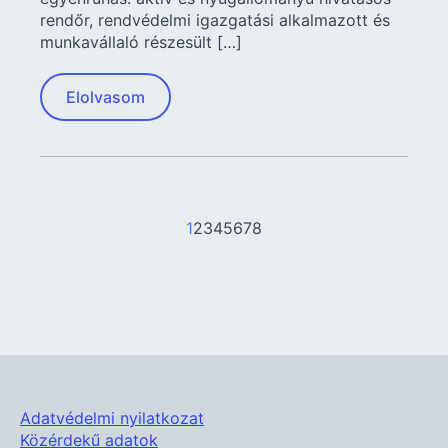
rendőr, rendvédelmi igazgatási alkalmazott és
munkavállaló részesült […]
Elolvasom
1
2
3
4
5
6
7
8
Adatvédelmi nyilatkozat
Közérdekű adatok