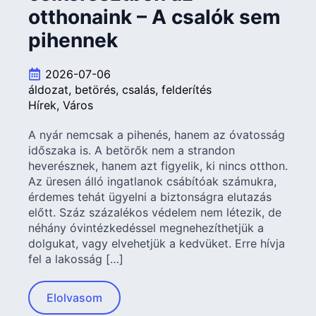
otthonaink – A csalók sem
pihennek
2026-07-06
áldozat
betörés
csalás
felderítés
Hírek
Város
A nyár nemcsak a pihenés, hanem az óvatosság
időszaka is. A betörők nem a strandon
heverésznek, hanem azt figyelik, ki nincs otthon.
Az üresen álló ingatlanok csábítóak számukra,
érdemes tehát ügyelni a biztonságra elutazás
előtt. Száz százalékos védelem nem létezik, de
néhány óvintézkedéssel megnehezíthetjük a
dolgukat, vagy elvehetjük a kedvüket. Erre hívja
fel a lakosság […]
Elolvasom