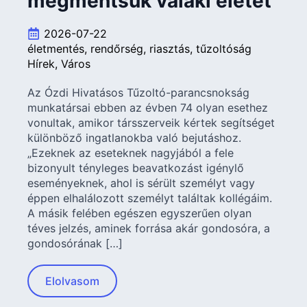
megmentsük valaki életét
2026-07-22
életmentés
rendőrség
riasztás
tűzoltóság
Hírek
Város
Az Ózdi Hivatásos Tűzoltó-parancsnokság
munkatársai ebben az évben 74 olyan esethez
vonultak, amikor társszerveik kértek segítséget
különböző ingatlanokba való bejutáshoz.
„Ezeknek az eseteknek nagyjából a fele
bizonyult tényleges beavatkozást igénylő
eseményeknek, ahol is sérült személyt vagy
éppen elhalálozott személyt találtak kollégáim.
A másik felében egészen egyszerűen olyan
téves jelzés, aminek forrása akár gondosóra, a
gondosórának […]
Elolvasom