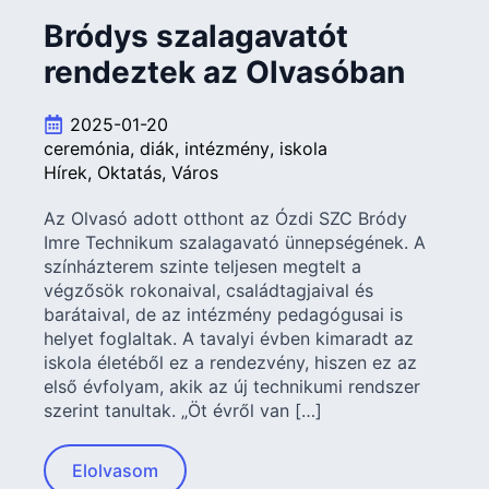
Bródys szalagavatót
rendeztek az Olvasóban
2025-01-20
ceremónia
diák
intézmény
iskola
Hírek
Oktatás
Város
Az Olvasó adott otthont az Ózdi SZC Bródy
Imre Technikum szalagavató ünnepségének. A
színházterem szinte teljesen megtelt a
végzősök rokonaival, családtagjaival és
barátaival, de az intézmény pedagógusai is
helyet foglaltak. A tavalyi évben kimaradt az
iskola életéből ez a rendezvény, hiszen ez az
első évfolyam, akik az új technikumi rendszer
szerint tanultak. „Öt évről van […]
Elolvasom