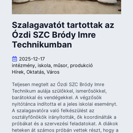
Szalagavatót tartottak az
Ózdi SZC Bródy Imre
Technikumban
2025-12-17
intézmény
iskola
műsor
produkció
Hírek
Oktatás
Város
Teljesen megtelt az Ózdi SZC Bródy Imre
Technikum aulája szülőkkel, ismerősökkel,
barátokkal és vendégekkel. A végzősök
nyitótánca indította el a jeles iskolai eseményt.
A szalagavatóra való felkészülést az
osztályfőnökök irányították, ők koordinálták a
próbákat és a szervezési feladatokat. A diákok
heteken át számos próbán vettek részt, hogy a