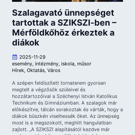
Szalagavató ünnepséget
tartottak a SZIKSZI-ben –
Mérföldkőhöz érkeztek a
diákok
2025-11-29
esemény
intézmény
iskola
műsor
Hírek
Oktatás
Város
A szépen feldíszített tornaterem gyorsan
megtelt a végzősök szüleivel és
hozzátartozóival a Széchenyi István Katolikus
Technikum és Gimnáziumban. A szalagok már
előkészítve, tálcán sorakoztak és várták, hogy a
diákok büszkén viselhessék őket. Az ünnepség
most is a megszokott, meghitt hangulatban
zajlott. „A SZIKSZI alapításától kezdve már