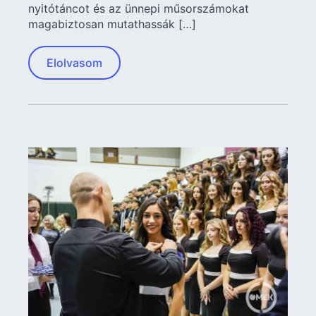
nyitótáncot és az ünnepi műsorszámokat
magabiztosan mutathassák […]
Elolvasom