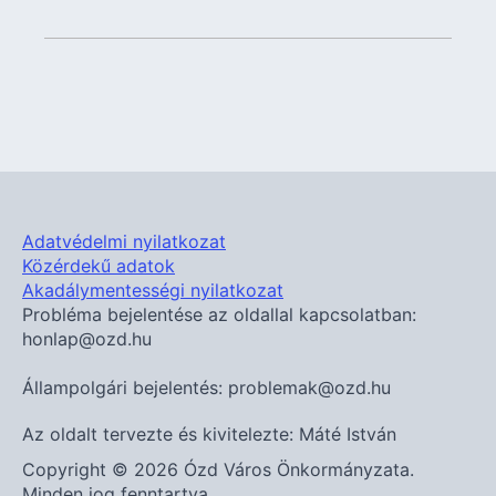
Adatvédelmi nyilatkozat
Közérdekű adatok
Akadálymentességi nyilatkozat
Probléma bejelentése az oldallal kapcsolatban:
honlap@ozd.hu
Állampolgári bejelentés: problemak@ozd.hu
Az oldalt tervezte és kivitelezte: Máté István
Copyright © 2026 Ózd Város Önkormányzata.
Minden jog fenntartva.