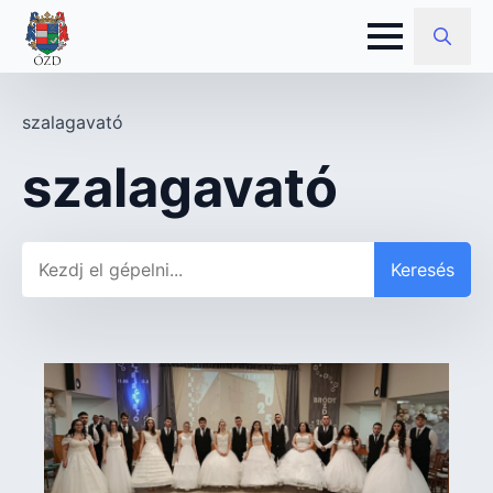
Search
for:
szalagavató
szalagavató
Keresés
Keresés