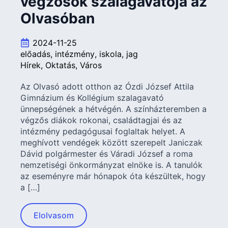
végzősök szalagavatója az
Olvasóban
2024-11-25
előadás
intézmény
iskola
jag
Hírek
Oktatás
Város
Az Olvasó adott otthon az Ózdi József Attila
Gimnázium és Kollégium szalagavató
ünnepségének a hétvégén. A színházteremben a
végzős diákok rokonai, családtagjai és az
intézmény pedagógusai foglaltak helyet. A
meghívott vendégek között szerepelt Janiczak
Dávid polgármester és Váradi József a roma
nemzetiségi önkormányzat elnöke is. A tanulók
az eseményre már hónapok óta készültek, hogy
a […]
Elolvasom