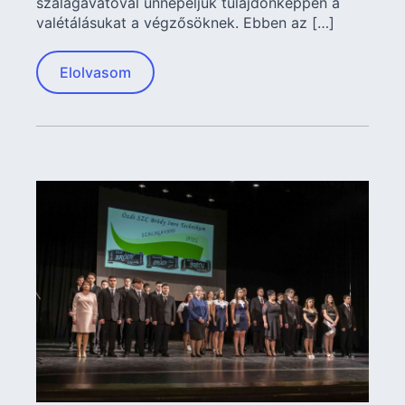
szalagavatóval ünnepeljük tulajdonképpen a
valétálásukat a végzősöknek. Ebben az […]
Elolvasom