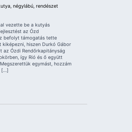
kutya
négylábú
rendészet
al vezette be a kutyás
fejlesztést az Ózd
z befolyt támogatás tette
tt kiképezni, hiszen Durkó Gábor
atot az Ózdi Rendőrkapitányság
körben, így Rió és ő együtt
„Megszerettük egymást, hozzám
 […]