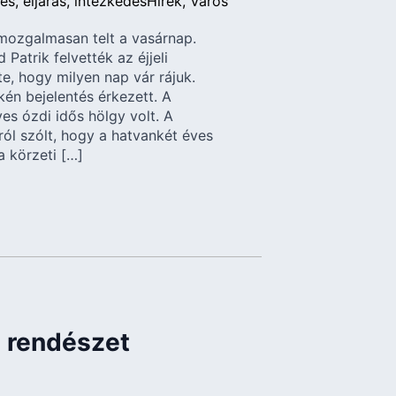
tés
eljárás
intézkedés
Hírek
Város
ozgalmasan telt a vasárnap.
Patrik felvették az éjjeli
te, hogy milyen nap vár rájuk.
kén bejelentés érkezett. A
es ózdi idős hölgy volt. A
rról szólt, hogy a hatvankét éves
a körzeti […]
i rendészet