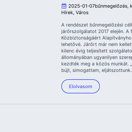
2025-01-07
bűnmegelőzés
Hírek
Város
A rendészet bűnmegelőzési céll
járőrszolgálatot 2017 elején. A 
Közbiztonságáért Alapítványho
lehetővé. Járőrt már nem kelle
kilenc évig teljesített szolgál
állományában ugyanilyen szerep
kezdték meg a közös munkát. 
bújt, simogattam, eljátszottunk.
Elolvasom