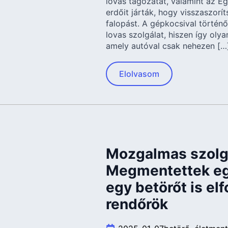
lovas tagozatát, valamint az Eg
erdőit járták, hogy visszaszorí
falopást. A gépkocsival történő 
lovas szolgálat, hiszen így olyan
amely autóval csak nehezen […
Elolvasom
Mozgalmas szolgá
Megmentettek eg
egy betörőt is el
rendőrök