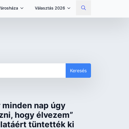
Városháza
Választás 2026
Search
for:
Keresés
r minden nap úgy
ni, hogy élvezem”
atáért tüntették ki