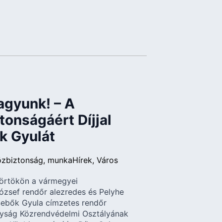
agyunk! – A
onságáért Díjjal
k Gyulát
özbiztonság
munka
Hírek
Város
ütörtökön a vármegyei
ózsef rendőr alezredes és Pelyhe
Sebők Gyula címzetes rendőr
nyság Közrendvédelmi Osztályának