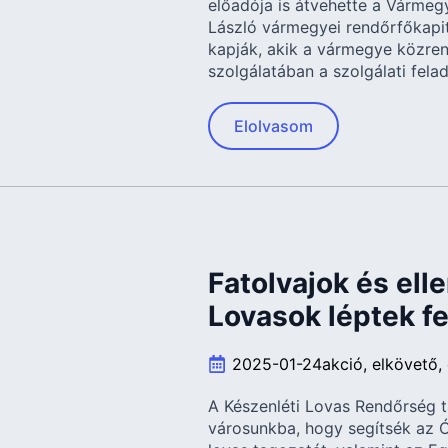
előadója is átvehette a Vármeg
László vármegyei rendőrfőkapit
kapják, akik a vármegye közre
szolgálatában a szolgálati fela
Elolvasom
Fatolvajok és ell
Lovasok léptek fe
2025-01-24
akció
elkövető
A Készenléti Lovas Rendőrség t
városunkba, hogy segítsék az 