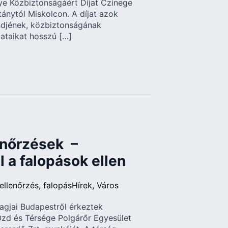
ye Közbiztonságáért Díjat Czinege
ánytól Miskolcon. A díjat azok
ndjének, közbiztonságának
dataikat hosszú […]
enőrzések –
l a falopások ellen
ellenőrzés
falopás
Hírek
Város
agjai Budapestről érkeztek
Ózd és Térsége Polgárőr Egyesület