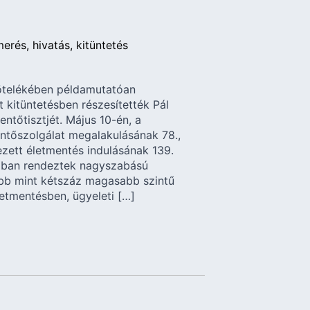
merés
hivatás
kitüntetés
ötelékében példamutatóan
rt kitüntetésben részesítették Pál
ntőtisztjét. Május 10-én, a
tőszolgálat megalakulásának 78.,
zett életmentés indulásának 139.
zban rendeztek nagyszabású
öbb mint kétszáz magasabb szintű
letmentésben, ügyeleti […]