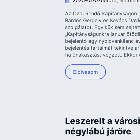
2025-01-07
betörő
életmen
Az Ózdi Rendőrkapitányságon m
Bárdos Gergely és Kovács Dávid 
szolgálatot. Egyikük sem sejtet
„Kapitányságunkra január ötödi
bejelentő egy nyolcvankilenc év
bejelentés tartalmát tekintve a
fia önakasztást végzett. Ekkor 
Elolvasom
Leszerelt a város
négylábú járőre