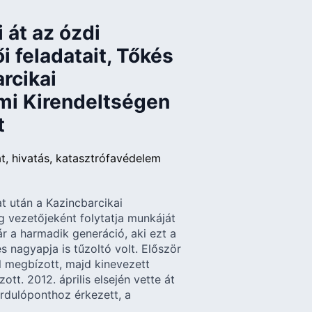
 át az ózdi
i feladatait, Tőkés
rcikai
mi Kirendeltségen
t
at
hivatás
katasztrófavédelem
t után a Kazincbarcikai
g vezetőjeként folytatja munkáját
 a harmadik generáció, aki ezt a
s nagyapja is tűzoltó volt. Először
l megbízott, majd kinevezett
tt. 2012. április elsején vette át
ordulóponthoz érkezett, a