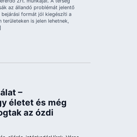
ererdő Zrt. munkáját. A térség
tsák az állandó problémát jelentő
bejárási formát jól kiegészíti a
 területeken is jelen lehetnek,
]
lat –
y életet és még
fogtak az ózdi