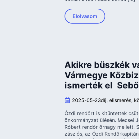
Elolvasom
Akikre büszkék v
Vármegye Közbizt
ismerték el Sebő
2025-05-23
díj
elismerés
k
Ózdi rendőrt is kitüntettek cs
önkormányzat ülésén. Mecsei J
Róbert rendőr őrnagy mellett, 
zászlós, az Ózdi Rendőrkapitá