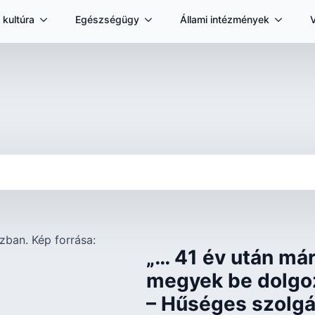
 kultúra
Egészségügy
Állami intézmények
„… 41 év után má
megyek be dolgoz
– Hűséges szolgál