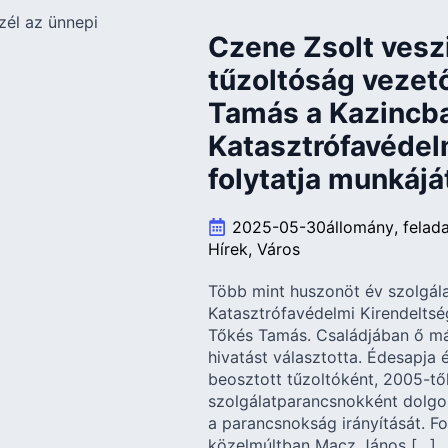
Czene Zsolt veszi
tűzoltóság vezető
Tamás a Kazincba
Katasztrófavédel
folytatja munkájá
2025-05-30
állomány
felad
Hírek
Város
Több mint huszonöt év szolgála
Katasztrófavédelmi Kirendeltsé
Tőkés Tamás. Családjában ő már
hivatást választotta. Édesapja é
beosztott tűzoltóként, 2005-tő
szolgálatparancsnokként dolgozo
a parancsnokság irányítását. F
közelmúltban Macz János […]