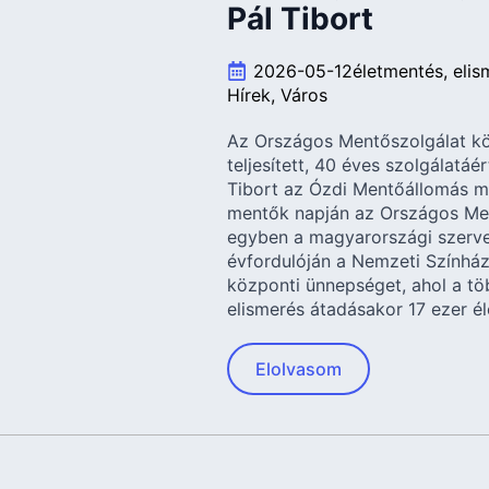
Pál Tibort
2026-05-12
életmentés
elis
Hírek
Város
Az Országos Mentőszolgálat k
teljesített, 40 éves szolgálatáé
Tibort az Ózdi Mentőállomás me
mentők napján az Országos Men
egyben a magyarországi szerve
évfordulóján a Nemzeti Színhá
központi ünnepséget, ahol a t
elismerés átadásakor 17 ezer é
Elolvasom