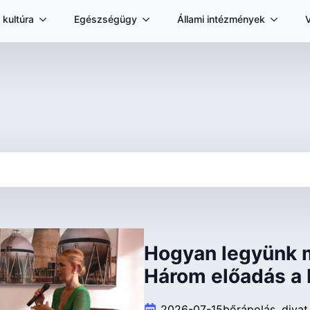
 kultúra
Egészségügy
Állami intézmények
Hogyan legyünk 
Három előadás a
2026-07-15
bőrápolás
divat