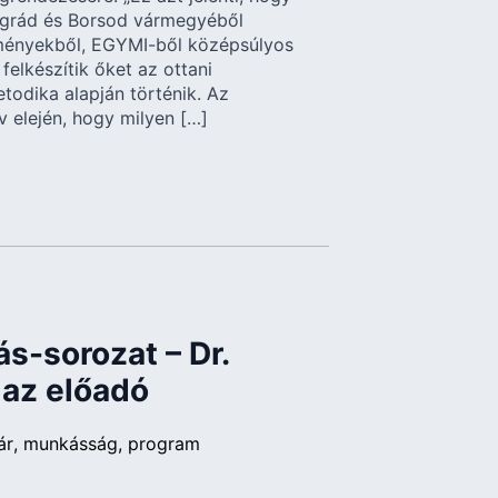
grád és Borsod vármegyéből
ményekből, EGYMI-ből középsúlyos
felkészítik őket az ottani
odika alapján történik. Az
v elején, hogy milyen […]
s-sorozat – Dr.
 az előadó
ár
munkásság
program