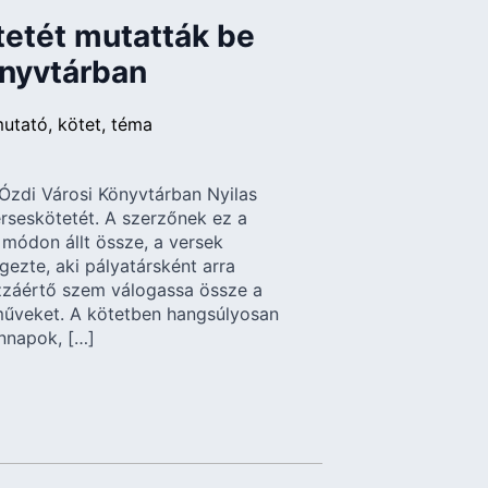
ötetét mutatták be
önyvtárban
utató
kötet
téma
Ózdi Városi Könyvtárban Nyilas
erseskötetét. A szerzőnek ez a
 módon állt össze, a versek
ezte, aki pályatársként arra
ozzáértő szem válogassa össze a
műveket. A kötetben hangsúlyosan
nnapok, […]