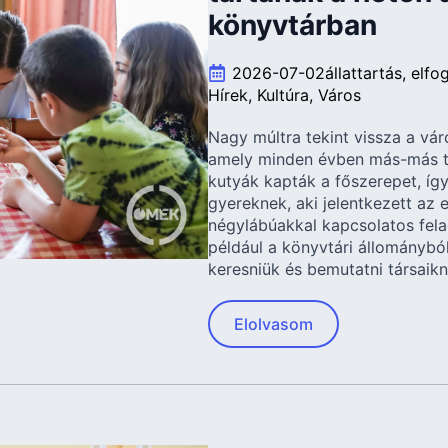
könyvtárban
2026-07-02
állattartás
elfo
Hírek
Kultúra
Város
Nagy múltra tekint vissza a vá
amely minden évben más-más t
kutyák kapták a főszerepet, így
gyereknek, aki jelentkezett az 
négylábúakkal kapcsolatos fela
például a könyvtári állománybó
keresniük és bemutatni társaik
Elolvasom