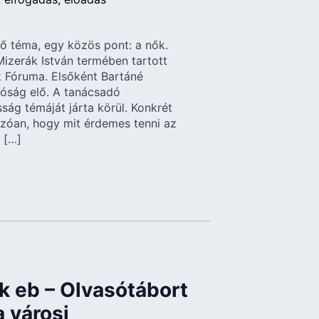
 téma, egy közös pont: a nők.
Mizerák István termében tartott
k Fóruma. Elsőként Bartáné
tóság elő. A tanácsadó
ág témáját járta körül. Konkrét
ozóan, hogy mit érdemes tenni az
 […]
k eb – Olvasótábort
a városi