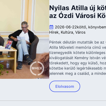
Nyilas Atilla új k
az Ózdi Városi K
2026-06-22
költő
könyvbem
Hírek
Kultúra
Város
Péntek délután mutatták be az 
Atilla Műveleti memória című v
tizenegyedik kötete különleges
kiválogatását Kemény István vég
törekedett, hogy egy külső, h
kötetbe kerülő legértékesebb 
jelennek meg a család, a minde
Elolvasom