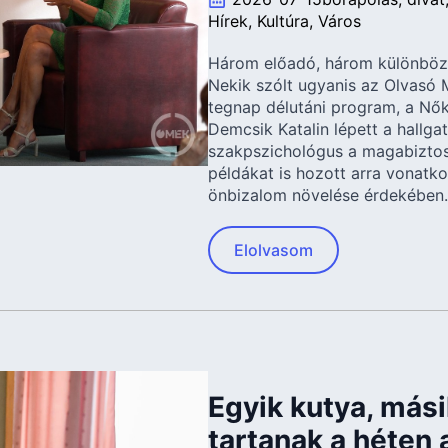
Hírek
Kultúra
Város
Három előadó, három különböző
Nekik szólt ugyanis az Olvasó 
tegnap délutáni program, a Nő
Demcsik Katalin lépett a hallga
szakpszichológus a magabiztoss
példákat is hozott arra vonatk
önbizalom növelése érdekében.
Elolvasom
Egyik kutya, mási
tartanak a héten 