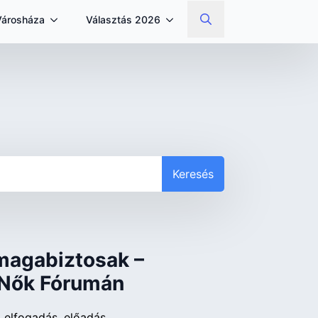
Városháza
Választás 2026
Search
for:
Keresés
magabiztosak –
 Nők Fórumán
elfogadás
előadás