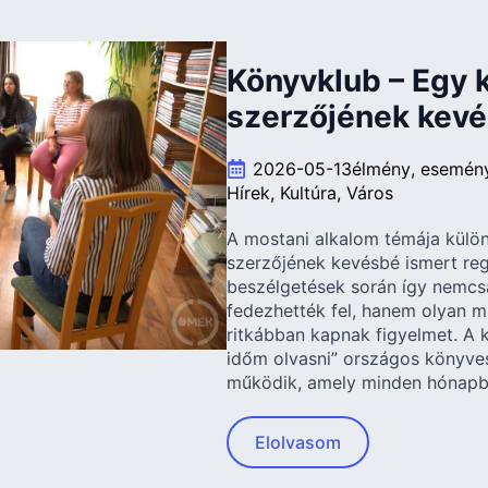
Könyvklub – Egy 
szerzőjének kevé
2026-05-13
élmény
esemén
Hírek
Kultúra
Város
A mostani alkalom témája külö
szerzőjének kevésbé ismert regé
beszélgetések során így nemcsak
fedezhették fel, hanem olyan m
ritkábban kapnak figyelmet. A 
időm olvasni” országos könyve
működik, amely minden hónapban
Elolvasom