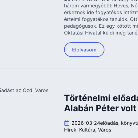
három vármegyéből: Heves, Nó
érkeznek ide fogyatékos intéz
értelmi fogyatékos tanulók. Ott 
pedagógusok. Ez egy kötött met
Oktatási Hivatal küldi meg tané
Elolvasom
Történelmi előadá
Alabán Péter volt
2026-03-24
előadás
könyvt
Hírek
Kultúra
Város