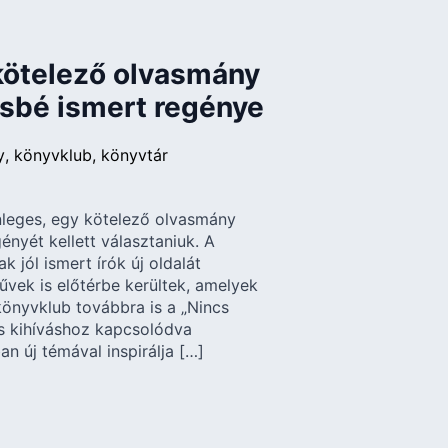
kötelező olvasmány
sbé ismert regénye
y
könyvklub
könyvtár
nleges, egy kötelező olvasmány
nyét kellett választaniuk. A
 jól ismert írók új oldalát
űvek is előtérbe kerültek, amelyek
könyvklub továbbra is a „Nincs
s kihíváshoz kapcsolódva
 új témával inspirálja […]