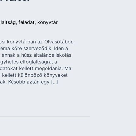
glaltság
feladat
könyvtár
rosi könyvtárban az Olvasótábor,
éma köré szerveződik. Idén a
 annak a húsz általános iskolás
egyhetes elfoglaltságra, a
datokat kellett megoldania. Ma
l kellett különböző könyveket
nak. Később aztán egy […]