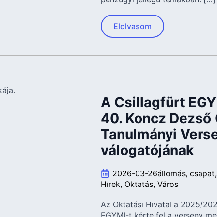
Elolvasom
A Csillagfürt EGY
40. Koncz Dezső
Tanulmányi Verse
válogatójának
2026-03-26
állomás
csapat
Hírek
Oktatás
Város
Az Oktatási Hivatal a 2025/202
EGYMI-t kérte fel a verseny meg