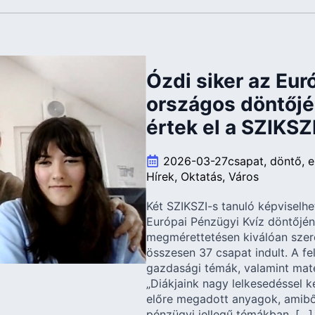
Ózdi siker az Eur
országos döntőjé
értek el a SZIKSZ
2026-03-27
csapat
döntő
e
Hírek
Oktatás
Város
Két SZIKSZI-s tanuló képviselh
Európai Pénzügyi Kvíz döntőjén
megmérettetésen kiválóan szere
összesen 37 csapat indult. A f
gazdasági témák, valamint mate
„Diákjaink nagy lelkesedéssel k
előre megadott anyagok, amiből 
pénzügyi jellegű témákban. […]