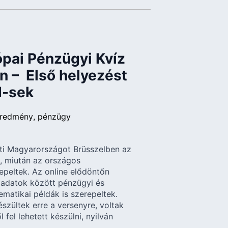
ópai Pénzügyi Kvíz
n – Első helyezést
I-sek
redmény
pénzügy
eti Magyarországot Brüsszelben az
, miután az országos
peltek. Az online elődöntőn
eladatok között pénzügyi és
matikai példák is szerepeltek.
észültek erre a versenyre, voltak
fel lehetett készülni, nyilván