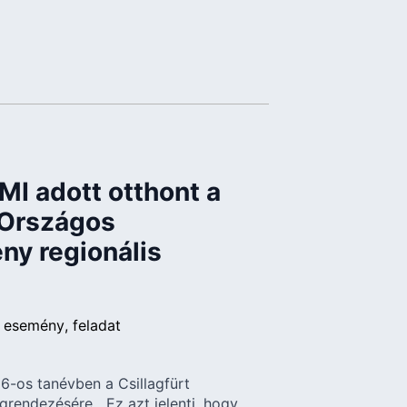
MI adott otthont a
 Országos
ny regionális
esemény
feladat
6-os tanévben a Csillagfürt
rendezésére. „Ez azt jelenti, hogy