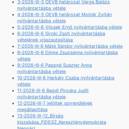
3-2026-III-3 OEVB határozat Varga Balázs
nyilvántartásba vétele
4-2026-III-3 OEVB határozat Molnár Zoltán
nyilvántartásba vétele
5-2026-III-6 Vilcsek Ernő nyilvántartásba vétele
6-2026-III-6 Siroki Zsolt nyilvántartásba
vételének visszautasítása
7-2026-III-6 Máté Sándor nyilvántartásba vétele
8-2026-III-6 Döme Zsuzsanna nyilvántartásba
vétele
9-2026-III-6 Pappné Suszter Anna
nyilvántartásba vétele
10-2026-III-6 Harkály Csaba nyilvántartásba
vétele
11-2026-III-6 Bagdi Piroska Judit
nyilvántartásba vétele
12-2026-III-7 jelöltek sorrendjének
megállapítása
13-2026-III-12_Bírság
kiszabása_FIDESZ_Kereszténydemokrata
Néppárt