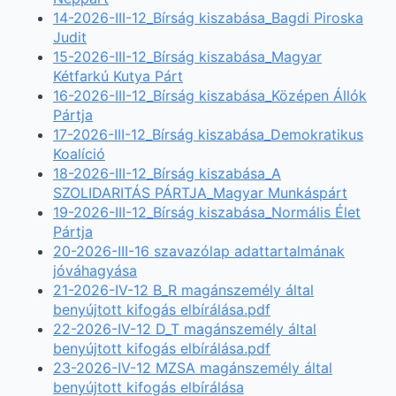
14-2026-III-12_Bírság kiszabása_Bagdi Piroska
Judit
15-2026-III-12_Bírság kiszabása_Magyar
Kétfarkú Kutya Párt
16-2026-III-12_Bírság kiszabása_Középen Állók
Pártja
17-2026-III-12_Bírság kiszabása_Demokratikus
Koalíció
18-2026-III-12_Bírság kiszabása_A
SZOLIDARITÁS PÁRTJA_Magyar Munkáspárt
19-2026-III-12_Bírság kiszabása_Normális Élet
Pártja
20-2026-III-16 szavazólap adattartalmának
jóváhagyása
21-2026-IV-12 B_R magánszemély által
benyújtott kifogás elbírálása.pdf
22-2026-IV-12 D_T magánszemély által
benyújtott kifogás elbírálása.pdf
23-2026-IV-12 MZSA magánszemély által
benyújtott kifogás elbírálása