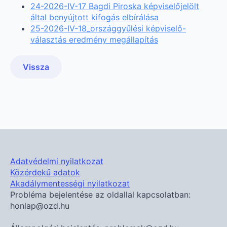
24-2026-IV-17 Bagdi Piroska képviselőjelölt
által benyújtott kifogás elbírálása
25-2026-IV-18_országgyűlési képviselő-
választás eredmény megállapítás
Vissza
Adatvédelmi nyilatkozat
Közérdekű adatok
Akadálymentességi nyilatkozat
Probléma bejelentése az oldallal kapcsolatban:
honlap@ozd.hu