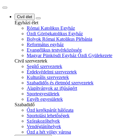
Civil élet
Egyházi élet
Római Katolikus Egyház
Ózdi Görögkatolikus Egyház
Bolyok Római Katolikus Plébánia
Református egyház
Evangélikus testvérközösség
Magyar Pünkösdi Egyház Ózdi Gyülekezete
Civil szervezetek
Segítő szervezetek
Érdekvédelmi szervezetek
Kulturális szervezetek
Szabadidős és életmód szervezetek
Alapítványok az ifjúságért
Sportegyesületek
Egyéb egyesületek
Szabadidő
Ózd kerékpárút hálózata
Sportolási lehetőségek
Szórakozóhelyek
Vendéglátóhelyek
Ózd a hét völgy városa