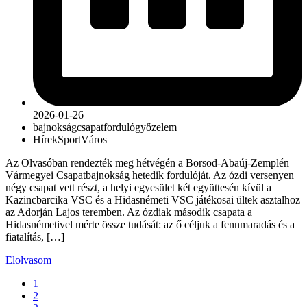
2026-01-26
bajnokság
csapat
forduló
győzelem
Hírek
Sport
Város
Az Olvasóban rendezték meg hétvégén a Borsod-Abaúj-Zemplén
Vármegyei Csapatbajnokság hetedik fordulóját. Az ózdi versenyen
négy csapat vett részt, a helyi egyesület két együttesén kívül a
Kazincbarcika VSC és a Hidasnémeti VSC játékosai ültek asztalhoz
az Adorján Lajos teremben. Az ózdiak második csapata a
Hidasnémetivel mérte össze tudását: az ő céljuk a fennmaradás és a
fiatalítás, […]
Elolvasom
1
2