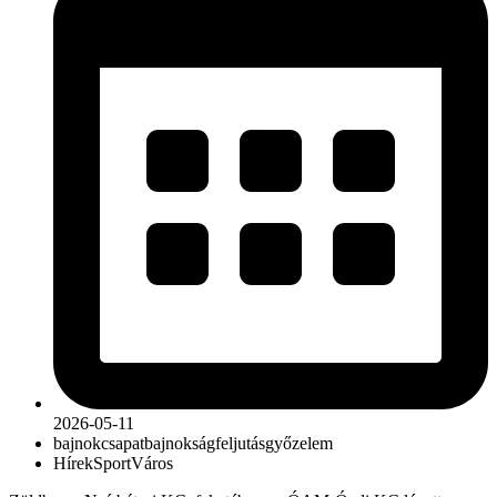
2026-05-11
bajnokcsapat
bajnokság
feljutás
győzelem
Hírek
Sport
Város