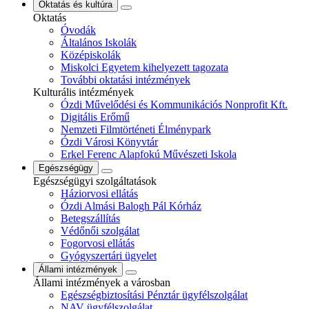
Oktatás és kultúra
Oktatás
Óvodák
Általános Iskolák
Középiskolák
Miskolci Egyetem kihelyezett tagozata
További oktatási intézmények
Kulturális intézmények
Ózdi Művelődési és Kommunikációs Nonprofit Kft.
Digitális Erőmű
Nemzeti Filmtörténeti Élménypark
Ózdi Városi Könyvtár
Erkel Ferenc Alapfokú Művészeti Iskola
Egészségügy
Egészségügyi szolgáltatások
Háziorvosi ellátás
Ózdi Almási Balogh Pál Kórház
Betegszállítás
Védőnői szolgálat
Fogorvosi ellátás
Gyógyszertári ügyelet
Állami intézmények
Állami intézmények a városban
Egészségbiztosítási Pénztár ügyfélszolgálat
NAV ügyfélszolgálat