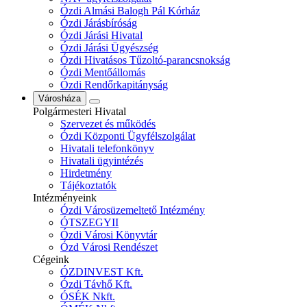
Ózdi Almási Balogh Pál Kórház
Ózdi Járásbíróság
Ózdi Járási Hivatal
Ózdi Járási Ügyészség
Ózdi Hivatásos Tűzoltó-parancsnokság
Ózdi Mentőállomás
Ózdi Rendőrkapitányság
Városháza
Polgármesteri Hivatal
Szervezet és működés
Ózdi Központi Ügyfélszolgálat
Hivatali telefonkönyv
Hivatali ügyintézés
Hirdetmény
Tájékoztatók
Intézményeink
Ózdi Városüzemeltető Intézmény
ÓTSZEGYII
Ózdi Városi Könyvtár
Ózd Városi Rendészet
Cégeink
ÓZDINVEST Kft.
Ózdi Távhő Kft.
ÓSÉK Nkft.