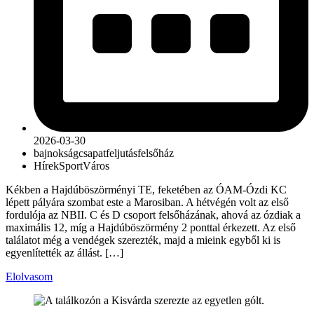
2026-03-30
bajnokság
csapat
feljutás
felsőház
Hírek
Sport
Város
Kékben a Hajdúböszörményi TE, feketében az ÓAM-Ózdi KC
lépett pályára szombat este a Marosiban. A hétvégén volt az első
fordulója az NBII. C és D csoport felsőházának, ahová az ózdiak a
maximális 12, míg a Hajdúböszörmény 2 ponttal érkezett. Az első
találatot még a vendégek szerezték, majd a mieink egyből ki is
egyenlítették az állást. […]
Elolvasom