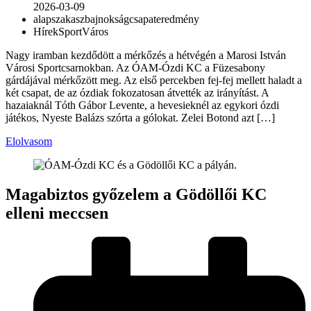
2026-03-09
alapszakasz
bajnokság
csapat
eredmény
Hírek
Sport
Város
Nagy iramban kezdődött a mérkőzés a hétvégén a Marosi István
Városi Sportcsarnokban. Az ÓAM-Ózdi KC a Füzesabony
gárdájával mérkőzött meg. Az első percekben fej-fej mellett haladt a
két csapat, de az ózdiak fokozatosan átvették az irányítást. A
hazaiaknál Tóth Gábor Levente, a hevesieknél az egykori ózdi
játékos, Nyeste Balázs szórta a gólokat. Zelei Botond azt […]
Elolvasom
Magabiztos győzelem a Gödöllői KC
elleni meccsen