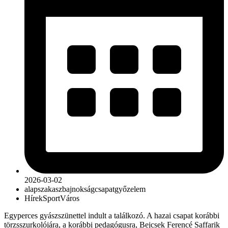
2026-03-02
alapszakasz
bajnokság
csapat
győzelem
Hírek
Sport
Város
Egyperces gyászszünettel indult a találkozó. A hazai csapat korábbi
törzsszurkolójára, a korábbi pedagógusra, Bejcsek Ferencé Saffarik