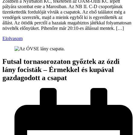
Zöldben a Nyírbátori KC, feketében az ÓAM-Ózdi KC lépett
pályára szombat este a Marosiban. Az NB II. C-D csoportjának
tizenkettedik fordulóját vívták a csapatok. Az első találatot még a
vendégek szerezték, majd a mieink egyből ki is egyenlítették az
állást. Az ötödik perctől a hazaiak magabiztos játékkal folyamatosan
növelték előnyüket. Pihenőre már 20:10-es állással mentek. […]
Elolvasom
Futsal tornasorozaton győztek az ózdi
lány focisták – Érmekkel és kupával
gazdagodott a csapat