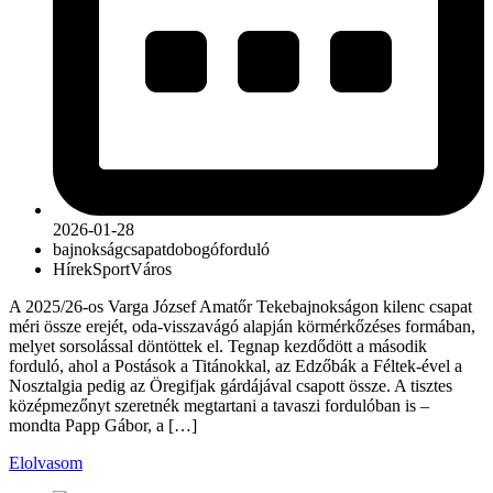
2026-01-28
bajnokság
csapat
dobogó
forduló
Hírek
Sport
Város
A 2025/26-os Varga József Amatőr Tekebajnokságon kilenc csapat
méri össze erejét, oda-visszavágó alapján körmérkőzéses formában,
melyet sorsolással döntöttek el. Tegnap kezdődött a második
forduló, ahol a Postások a Titánokkal, az Edzőbák a Féltek-ével a
Nosztalgia pedig az Öregifjak gárdájával csapott össze. A tisztes
középmezőnyt szeretnék megtartani a tavaszi fordulóban is –
mondta Papp Gábor, a […]
Elolvasom