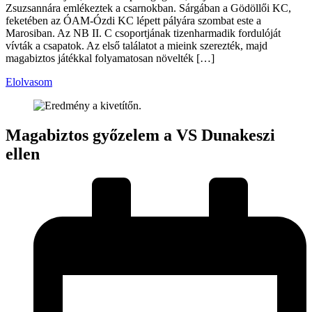
Zsuzsannára emlékeztek a csarnokban. Sárgában a Gödöllői KC,
feketében az ÓAM-Ózdi KC lépett pályára szombat este a
Marosiban. Az NB II. C csoportjának tizenharmadik fordulóját
vívták a csapatok. Az első találatot a mieink szerezték, majd
magabiztos játékkal folyamatosan növelték […]
Elolvasom
Magabiztos győzelem a VS Dunakeszi
ellen