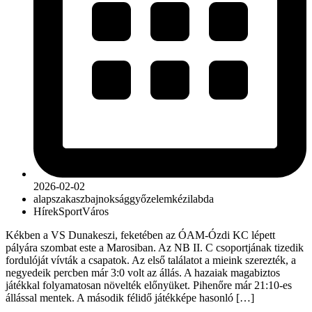
2026-02-02
alapszakasz
bajnokság
győzelem
kézilabda
Hírek
Sport
Város
Kékben a VS Dunakeszi, feketében az ÓAM-Ózdi KC lépett
pályára szombat este a Marosiban. Az NB II. C csoportjának tizedik
fordulóját vívták a csapatok. Az első találatot a mieink szerezték, a
negyedeik percben már 3:0 volt az állás. A hazaiak magabiztos
játékkal folyamatosan növelték előnyüket. Pihenőre már 21:10-es
állással mentek. A második félidő játékképe hasonló […]