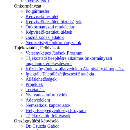
ÓMÉK Nkft.
Önkormányzat
Polgármester
Képviselő-testület
Képviselő-testületi bizottságok
Önkormányzati rendelettár
Képviselő-testületi ülések
Gazdálkodási adatok
Nemzetiségi Önkormányzatok
Tájékoztatók, Felhívások
Versenyképes Járások Program
Tájékoztató beépítésre alkalmas önkormányzati
ingatlanok értékesítéséről
Közös ügyünk az állatvédelem Alapítvány támogatása
Integrált Településfejlesztési Stratégia
Álláslehetőségek
Projektek
Tervtanács
Nyilvános információk
Adatvédelem
Nemzetközi kapcsolatok
Helyi Esélyegyenlőségi Program
Tájékoztatók, felhívások
Országgyűlési képviselő
Dr. Csuzda Gábor