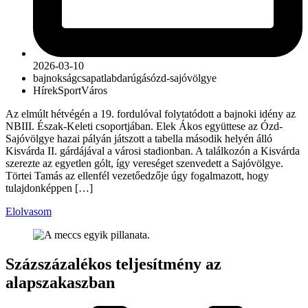
2026-03-10
bajnokság
csapat
labdarúgás
ózd-sajóvölgye
Hírek
Sport
Város
Az elmúlt hétvégén a 19. fordulóval folytatódott a bajnoki idény az
NBIII. Észak-Keleti csoportjában. Elek Ákos együttese az Ózd-
Sajóvölgye hazai pályán játszott a tabella második helyén álló
Kisvárda II. gárdájával a városi stadionban. A találkozón a Kisvárda
szerezte az egyetlen gólt, így vereséget szenvedett a Sajóvölgye.
Törtei Tamás az ellenfél vezetőedzője úgy fogalmazott, hogy
tulajdonképpen […]
Elolvasom
Százszázalékos teljesítmény az
alapszakaszban