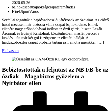
2026-05-26
bajnokcsapat
bajnokság
csapat
éremátadás
Hírek
Sport
Város
Sorfallal fogadták a hajdószoboszlói játékosok az ózdiakat. Az előző
hazai meccsen már biztossá vált a csapat bajnoki címe. Ennek
ellenére nagy erőbedobással indított az ózdi gárda, hiszen Lezák
Áronnak és Edényi Kristófnak köszönhetően, másfél perccel a
kezdés után már két gól is zörgette az ellenfél hálóját. A
hajdúszoboszlói csapat próbálta tartani az iramot a mienkkel, […]
Elolvasom
Bebiztosították a feljutást az NB I/B-be az
ózdiak – Magabiztos győzelem a
Nyírbátor ellen