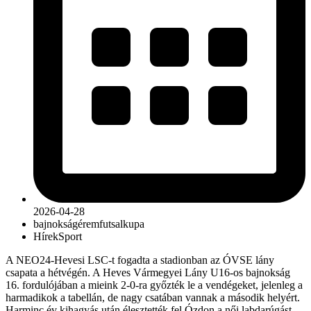
2026-04-28
bajnokság
érem
futsal
kupa
Hírek
Sport
A NEO24-Hevesi LSC-t fogadta a stadionban az ÓVSE lány
csapata a hétvégén. A Heves Vármegyei Lány U16-os bajnokság
16. fordulójában a mieink 2-0-ra győzték le a vendégeket, jelenleg a
harmadikok a tabellán, de nagy csatában vannak a második helyért.
Harminc év kihagyás után élesztették fel Ózdon a női labdarúgást,