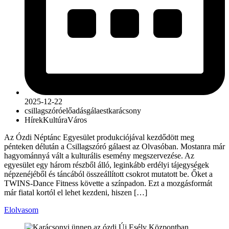
2025-12-22
csillagszóró
előadás
gálaest
karácsony
Hírek
Kultúra
Város
Az Ózdi Néptánc Egyesület produkciójával kezdődött meg
pénteken délután a Csillagszóró gálaest az Olvasóban. Mostanra már
hagyománnyá vált a kulturális esemény megszervezése. Az
egyesület egy három részből álló, leginkább erdélyi tájegységek
népzenéjéből és táncából összeállított csokrot mutatott be. Őket a
TWINS-Dance Fitness követte a színpadon. Ezt a mozgásformát
már fiatal kortól el lehet kezdeni, hiszen […]
Elolvasom