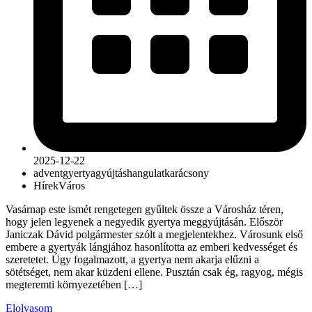
2025-12-22
advent
gyertyagyújtás
hangulat
karácsony
Hírek
Város
Vasárnap este ismét rengetegen gyűltek össze a Városház téren,
hogy jelen legyenek a negyedik gyertya meggyújtásán. Először
Janiczak Dávid polgármester szólt a megjelentekhez. Városunk első
embere a gyertyák lángjához hasonlította az emberi kedvességet és
szeretetet. Úgy fogalmazott, a gyertya nem akarja elűzni a
sötétséget, nem akar küzdeni ellene. Pusztán csak ég, ragyog, mégis
megteremti környezetében […]
Elolvasom