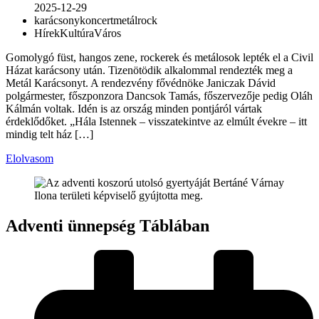
2025-12-29
karácsony
koncert
metál
rock
Hírek
Kultúra
Város
Gomolygó füst, hangos zene, rockerek és metálosok lepték el a Civil
Házat karácsony után. Tizenötödik alkalommal rendezték meg a
Metál Karácsonyt. A rendezvény fővédnöke Janiczak Dávid
polgármester, főszponzora Dancsok Tamás, főszervezője pedig Oláh
Kálmán voltak. Idén is az ország minden pontjáról vártak
érdeklődőket. „Hála Istennek – visszatekintve az elmúlt évekre – itt
mindig telt ház […]
Elolvasom
Adventi ünnepség Táblában