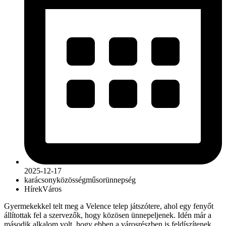
2025-12-17
karácsony
közösség
műsor
ünnepség
Hírek
Város
Gyermekekkel telt meg a Velence telep játszótere, ahol egy fenyőt
állítottak fel a szervezők, hogy közösen ünnepeljenek. Idén már a
második alkalom volt, hogy ebben a városrészben is feldíszítenek