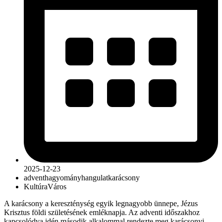
2025-12-23
advent
hagyomány
hangulat
karácsony
Kultúra
Város
A karácsony a kereszténység egyik legnagyobb ünnepe, Jézus
Krisztus földi születésének emléknapja. Az adventi időszakhoz
kapcsolódva idén második alkalommal rendezte meg karácsonyi