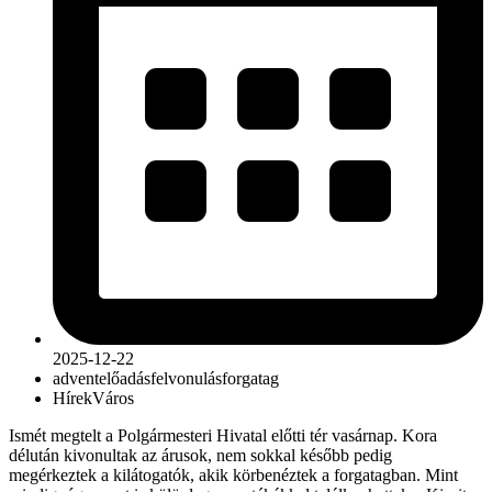
2025-12-22
advent
előadás
felvonulás
forgatag
Hírek
Város
Ismét megtelt a Polgármesteri Hivatal előtti tér vasárnap. Kora
délután kivonultak az árusok, nem sokkal később pedig
megérkeztek a kilátogatók, akik körbenéztek a forgatagban. Mint