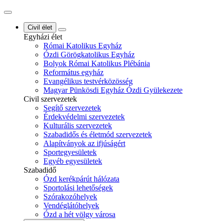
Civil élet
Egyházi élet
Római Katolikus Egyház
Ózdi Görögkatolikus Egyház
Bolyok Római Katolikus Plébánia
Református egyház
Evangélikus testvérközösség
Magyar Pünkösdi Egyház Ózdi Gyülekezete
Civil szervezetek
Segítő szervezetek
Érdekvédelmi szervezetek
Kulturális szervezetek
Szabadidős és életmód szervezetek
Alapítványok az ifjúságért
Sportegyesületek
Egyéb egyesületek
Szabadidő
Ózd kerékpárút hálózata
Sportolási lehetőségek
Szórakozóhelyek
Vendéglátóhelyek
Ózd a hét völgy városa