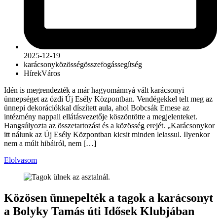
2025-12-19
karácsony
közösség
összefogás
segítség
Hírek
Város
Idén is megrendezték a már hagyománnyá vált karácsonyi
ünnepséget az ózdi Új Esély Központban. Vendégekkel telt meg az
ünnepi dekorációkkal díszített aula, ahol Bobcsák Emese az
intézmény nappali ellátásvezetője köszöntötte a megjelenteket.
Hangsúlyozta az összetartozást és a közösség erejét. „Karácsonykor
itt nálunk az Új Esély Központban kicsit minden lelassul. Ilyenkor
nem a múlt hibáiról, nem […]
Elolvasom
Közösen ünnepelték a tagok a karácsonyt
a Bolyky Tamás úti Idősek Klubjában