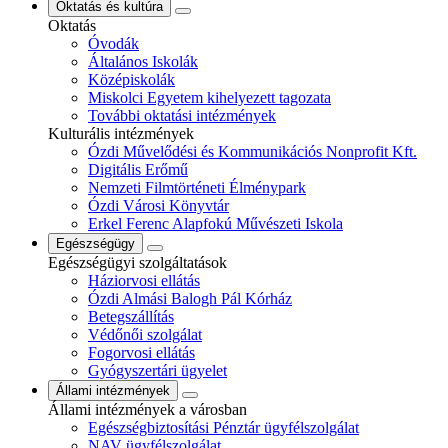
Oktatás és kultúra
Oktatás
Óvodák
Általános Iskolák
Középiskolák
Miskolci Egyetem kihelyezett tagozata
További oktatási intézmények
Kulturális intézmények
Ózdi Művelődési és Kommunikációs Nonprofit Kft.
Digitális Erőmű
Nemzeti Filmtörténeti Élménypark
Ózdi Városi Könyvtár
Erkel Ferenc Alapfokú Művészeti Iskola
Egészségügy
Egészségügyi szolgáltatások
Háziorvosi ellátás
Ózdi Almási Balogh Pál Kórház
Betegszállítás
Védőnői szolgálat
Fogorvosi ellátás
Gyógyszertári ügyelet
Állami intézmények
Állami intézmények a városban
Egészségbiztosítási Pénztár ügyfélszolgálat
NAV ügyfélszolgálat