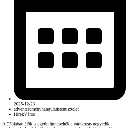
2025-12-23
advent
esemény
hangulat
istentisztelet
Hírek
Város
A Táblában élők is együtt ünnepelték a várakozás negyedik