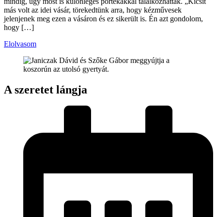
mindig, úgy most is különleges portékákkal találkozhattak. „Kicsit
más volt az idei vásár, törekedtünk arra, hogy kézművesek
jelenjenek meg ezen a vásáron és ez sikerült is. Én azt gondolom,
hogy […]
Elolvasom
A szeretet lángja