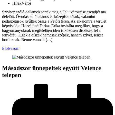
Hírek
Város
Szívhez szóló dallamok törték meg a Falu városrész csendjét ma
délelőtt. Óvodások, általános és középiskolások, valamint
pedagógusok gyűltek össze a Petőfi téren. Az alkalomra a terület
képviselője Horváthné Farkas Erika invitálta meg őket, hogy a
hagyományoknak megfelelően idén is közösen díszítsék fel a
fenyőfát. „Ezek a díszek nemcsak szépek, hanem szívet, lelket
hordoznak. Benne vannak […]
Elolvasom
Másodszor ünnepeltek együtt Velence
telepen