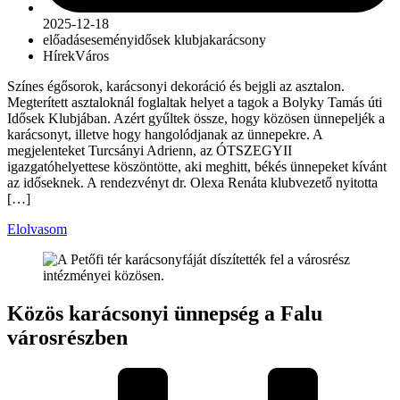
2025-12-18
előadás
esemény
idősek klubja
karácsony
Hírek
Város
Színes égősorok, karácsonyi dekoráció és bejgli az asztalon.
Megterített asztaloknál foglaltak helyet a tagok a Bolyky Tamás úti
Idősek Klubjában. Azért gyűltek össze, hogy közösen ünnepeljék a
karácsonyt, illetve hogy hangolódjanak az ünnepekre. A
megjelenteket Turcsányi Adrienn, az ÓTSZEGYII
igazgatóhelyettese köszöntötte, aki meghitt, békés ünnepeket kívánt
az időseknek. A rendezvényt dr. Olexa Renáta klubvezető nyitotta
[…]
Elolvasom
Közös karácsonyi ünnepség a Falu
városrészben