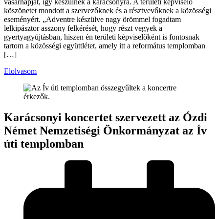
vasárnapját, így készülnek a karácsonyra. A területi képviselő
köszönetet mondott a szervezőknek és a résztvevőknek a közösségi
eseményért. „Adventre készülve nagy örömmel fogadtam
lelkipásztor asszony felkérését, hogy részt vegyek a
gyertyagyújtásban, hiszen én területi képviselőként is fontosnak
tartom a közösségi együttlétet, amely itt a református templomban
[…]
Elolvasom
Karácsonyi koncertet szervezett az Ózdi
Német Nemzetiségi Önkormányzat az Ív
úti templomban