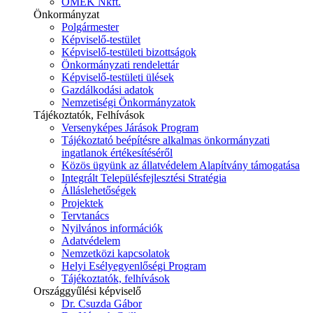
ÓMÉK Nkft.
Önkormányzat
Polgármester
Képviselő-testület
Képviselő-testületi bizottságok
Önkormányzati rendelettár
Képviselő-testületi ülések
Gazdálkodási adatok
Nemzetiségi Önkormányzatok
Tájékoztatók, Felhívások
Versenyképes Járások Program
Tájékoztató beépítésre alkalmas önkormányzati
ingatlanok értékesítéséről
Közös ügyünk az állatvédelem Alapítvány támogatása
Integrált Településfejlesztési Stratégia
Álláslehetőségek
Projektek
Tervtanács
Nyilvános információk
Adatvédelem
Nemzetközi kapcsolatok
Helyi Esélyegyenlőségi Program
Tájékoztatók, felhívások
Országgyűlési képviselő
Dr. Csuzda Gábor