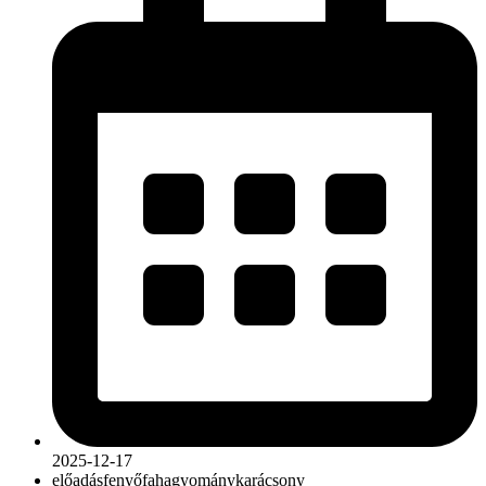
2025-12-17
előadás
fenyőfa
hagyomány
karácsony