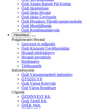
Ózdi Almási Balogh Pál Kórház
Ózdi Járásbíróság
Ózdi Járási Hivatal
Ózdi Járási Ügyészség
Ózdi Hivatásos Tűzoltó-parancsnokság
Ózdi Mentőállomás
Ózdi Rendőrkapitányság
Városháza
Polgármesteri Hivatal
Szervezet és működés
Ózdi Központi Ügyfélszolgálat
Hivatali telefonkönyv
Hivatali ügyintézés
Hirdetmény
Tájékoztatók
Intézményeink
Ózdi Városüzemeltető Intézmény
ÓTSZEGYII
Ózdi Városi Könyvtár
Ózd Városi Rendészet
Cégeink
ÓZDINVEST Kft.
Ózdi Távhő Kft.
ÓSÉK Nkft.