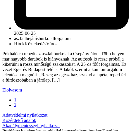
2025-06-25
aszfalt
bejárás
burkolat
forgalom
Hírek
Közlekedés
Város
Pókhálósra repedt az aszfaltburkolat a Csépány úton. Több helyen
már nagyobb darabok is hiányoznak. Az autósok jó része próbálja
kikerülni a rossz minőségű szakaszokat. A 25-ös főút forgalmas. Ez
vezet Eger és Budapest felé is. A lakók szerint a kamionforgalom
jelentősen megnőtt. „Rezeg az egész ház, szakad a tapéta, reped fel
a fürdőszobában a járólap. […]
Elolvasom
1
2
Adatvédelmi nyilatkozat
Közérdekű adatok
Akadálymentességi nyilatkozat
Probléma bejelentése az oldallal kapcsolatban: honlap@ozd.hu