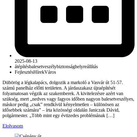
2025-08-13
átépítés
balesetveszély
biztonság
helyreállítás
Fejlesztés
Hírek
Város
Dübörög a légkalapács, dolgozik a markoló a Vasvár út 51-57.
számú panelház előtti területen. A járdaszakasz újraépítését
folyamatosan végzik az szakemberek. A kivitelezésre azért van
szükség, mert „nedves vagy fagyos időben nagyon balesetveszélyes,
máskor pedig „csak” rendkívül kényelmetlen – különösen az
idősebbek számára” – írta közösségi oldalán Janiczak Dávid,
polgármester. „Több mint egy évtizedes problémának […]
Elolvasom