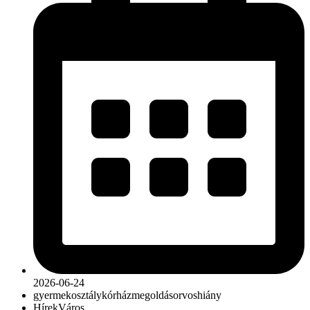
2026-06-24
gyermekosztály
kórház
megoldás
orvoshiány
Hírek
Város