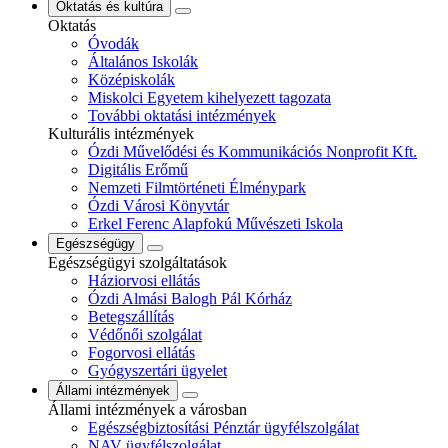
Oktatás és kultúra
Oktatás
Óvodák
Általános Iskolák
Középiskolák
Miskolci Egyetem kihelyezett tagozata
További oktatási intézmények
Kulturális intézmények
Ózdi Művelődési és Kommunikációs Nonprofit Kft.
Digitális Erőmű
Nemzeti Filmtörténeti Élménypark
Ózdi Városi Könyvtár
Erkel Ferenc Alapfokú Művészeti Iskola
Egészségügy
Egészségügyi szolgáltatások
Háziorvosi ellátás
Ózdi Almási Balogh Pál Kórház
Betegszállítás
Védőnői szolgálat
Fogorvosi ellátás
Gyógyszertári ügyelet
Állami intézmények
Állami intézmények a városban
Egészségbiztosítási Pénztár ügyfélszolgálat
NAV ügyfélszolgálat