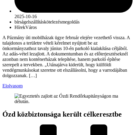
2025-10-16
bírság
elszállítás
kötelezés
megoldás
Hírek
Város
A Pázmány úti mobilházak ügye február elejére vezethető vissza. A
tulajdonos a területre vételi kérelmet nyújtott be az
önkormányzathoz tavaly június 10-én parkoló kialakítása céljából.
Az adás-vétel lezajlott. A dokumentumban és az előterjesztéseknél
azonban nem konténerházak telepítése, hanem parkoló építése
szerepelt a tervekben. „Utánajárva kiderült, hogy külföldi
vendégmunkásokat szeretne ott elszállásolni, hogy a varrodájában
dolgozzanak. […]
Elolvasom
Ózd közbiztonsága került célkeresztbe