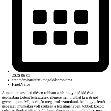
2026-06-05
eredmény
határérték
megoldás
probléma
Hírek
Város
A múlt heti testületi ülésen robbant a hír, hogy a jó idő és a
gépházban történt fejlesztések ellenére nem nyithat ki a strand
gyereknapon. Május elején még arról számoltunk be, hogy jelentős
gépészeti munkákra volt szükség a létesítményben, többek között
szűrőtartályokat újítottak fel, hogy üzembiztosan működhessenek a