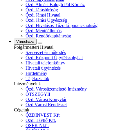
Ózdi Almási Balogh Pál Kórház
Ózdi Járásbíróság
Ózdi Járási Hivatal
Ózdi Járási Ügyészség
Ózdi Hivatásos Tűzoltó-parancsnokság
Ózdi Mentőállomás
Ózdi Rendőrkapitányság
Városháza
Polgármesteri Hivatal
Szervezet és működés
Ózdi Központi Ügyfélszolgálat
Hivatali telefonkönyv
Hivatali ügyintézés
Hirdetmény
Tájékoztatók
Intézményeink
Ózdi Városüzemeltető Intézmény
ÓTSZEGYII
Ózdi Városi Könyvtár
Ózd Városi Rendészet
Cégeink
ÓZDINVEST Kft.
Ózdi Távhő Kft.
ÓSÉK Nkft.