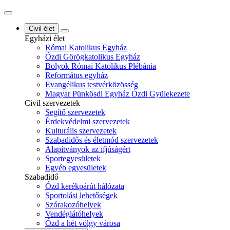
Civil élet
Egyházi élet
Római Katolikus Egyház
Ózdi Görögkatolikus Egyház
Bolyok Római Katolikus Plébánia
Református egyház
Evangélikus testvérközösség
Magyar Pünkösdi Egyház Ózdi Gyülekezete
Civil szervezetek
Segítő szervezetek
Érdekvédelmi szervezetek
Kulturális szervezetek
Szabadidős és életmód szervezetek
Alapítványok az ifjúságért
Sportegyesületek
Egyéb egyesületek
Szabadidő
Ózd kerékpárút hálózata
Sportolási lehetőségek
Szórakozóhelyek
Vendéglátóhelyek
Ózd a hét völgy városa