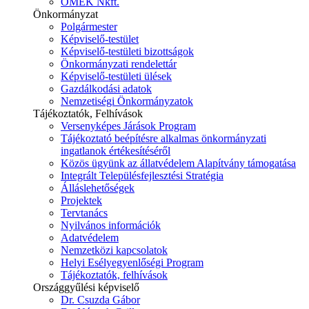
ÓMÉK Nkft.
Önkormányzat
Polgármester
Képviselő-testület
Képviselő-testületi bizottságok
Önkormányzati rendelettár
Képviselő-testületi ülések
Gazdálkodási adatok
Nemzetiségi Önkormányzatok
Tájékoztatók, Felhívások
Versenyképes Járások Program
Tájékoztató beépítésre alkalmas önkormányzati
ingatlanok értékesítéséről
Közös ügyünk az állatvédelem Alapítvány támogatása
Integrált Településfejlesztési Stratégia
Álláslehetőségek
Projektek
Tervtanács
Nyilvános információk
Adatvédelem
Nemzetközi kapcsolatok
Helyi Esélyegyenlőségi Program
Tájékoztatók, felhívások
Országgyűlési képviselő
Dr. Csuzda Gábor