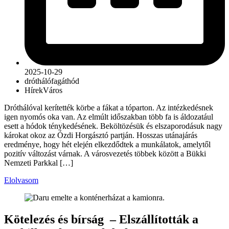
2025-10-29
drótháló
fa
gát
hód
Hírek
Város
Dróthálóval kerítették körbe a fákat a tóparton. Az intézkedésnek
igen nyomós oka van. Az elmúlt időszakban több fa is áldozatául
esett a hódok ténykedésének. Beköltözésük és elszaporodásuk nagy
károkat okoz az Ózdi Horgásztó partján. Hosszas utánajárás
eredménye, hogy hét elején elkezdődtek a munkálatok, amelytől
pozitív változást várnak. A városvezetés többek között a Bükki
Nemzeti Parkkal […]
Elolvasom
Kötelezés és bírság – Elszállították a