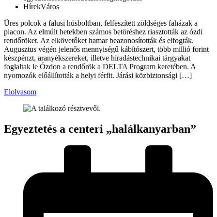
Hírek
Város
Üres polcok a falusi húsboltban, felfeszített zöldséges faházak a
piacon. Az elmúlt hetekben számos betöréshez riasztották az ózdi
rendőröket. Az elkövetőket hamar beazonosították és elfogták.
Augusztus végén jelenős mennyiségű kábítószert, több millió forint
készpénzt, aranyékszereket, illetve híradástechnikai tárgyakat
foglaltak le Ózdon a rendőrök a DELTA Program keretében. A
nyomozók előállították a helyi férfit. Járási közbiztonsági […]
Elolvasom
Egyeztetés a centeri „halálkanyarban”