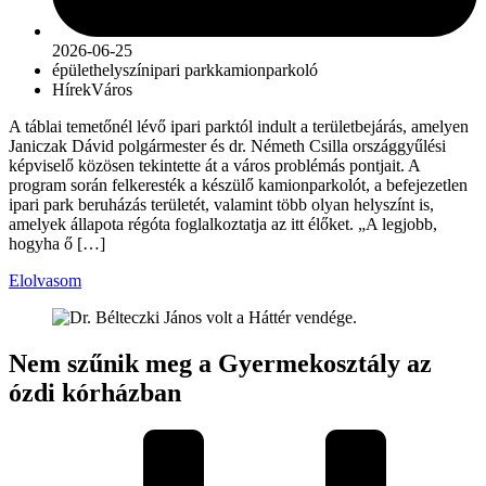
2026-06-25
épület
helyszín
ipari park
kamionparkoló
Hírek
Város
A táblai temetőnél lévő ipari parktól indult a területbejárás, amelyen
Janiczak Dávid polgármester és dr. Németh Csilla országgyűlési
képviselő közösen tekintette át a város problémás pontjait. A
program során felkeresték a készülő kamionparkolót, a befejezetlen
ipari park beruházás területét, valamint több olyan helyszínt is,
amelyek állapota régóta foglalkoztatja az itt élőket. „A legjobb,
hogyha ő […]
Elolvasom
Nem szűnik meg a Gyermekosztály az
ózdi kórházban