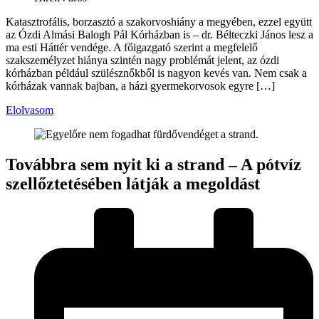
Katasztrofális, borzasztó a szakorvoshiány a megyében, ezzel együtt
az Ózdi Almási Balogh Pál Kórházban is – dr. Bélteczki János lesz a
ma esti Háttér vendége. A főigazgató szerint a megfelelő
szakszemélyzet hiánya szintén nagy problémát jelent, az ózdi
kórházban például szülésznőkből is nagyon kevés van. Nem csak a
kórházak vannak bajban, a házi gyermekorvosok egyre […]
Elolvasom
Továbbra sem nyit ki a strand – A pótvíz
szellőztetésében látják a megoldást