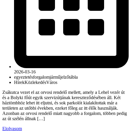
2026-03-16
egyeztetés
forgalom
jármű
jelzőtábla
Hírek
Közlekedés
Város
Zsákutca vezet el az orvosi rendelő mellett, amely a Lehel vezér út
és a Bolyki főút egyik szervizútjának kereszteződésében áll. Két
háztömbhöz lehet itt eljutni, és sok parkolót kialakítottak már a
területen az utóbbi években, ezeket főleg az itt élők használják.
Azonban az orvosi rendelő miatt nagyobb a forgalom, többen pedig
az út szélén állnak […]
Elolvasom