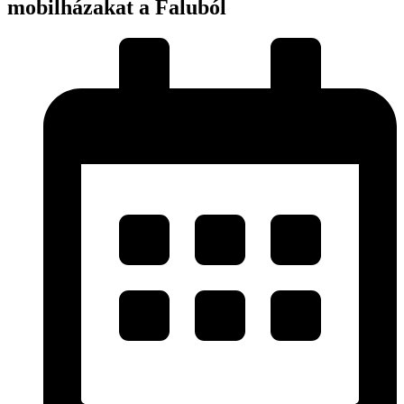
mobilházakat a Faluból