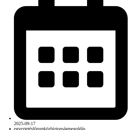
2025-09-17
egyeztetés
fórum
közbiztonság
megoldás