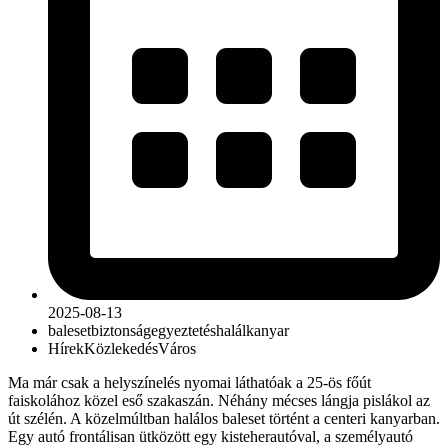
2025-08-13
baleset
biztonság
egyeztetés
halálkanyar
Hírek
Közlekedés
Város
Ma már csak a helyszínelés nyomai láthatóak a 25-ös főút
faiskolához közel eső szakaszán. Néhány mécses lángja pislákol az
út szélén. A közelmúltban halálos baleset történt a centeri kanyarban.
Egy autó frontálisan ütközött egy kisteherautóval, a személyautó