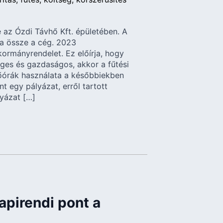
 az Ózdi Távhő Kft. épületében. A
ta össze a cég. 2023
ormányrendelet. Ez előírja, hogy
ges és gazdaságos, akkor a fűtési
őórák használata a későbbiekben
t egy pályázat, erről tartott
lyázat […]
apirendi pont a