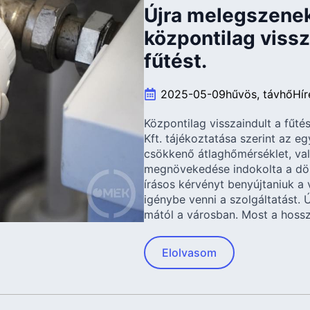
Újra melegszenek
központilag viss
fűtést.
2025-05-09
hűvös
távhő
Hír
Központilag visszaindult a fűt
Kft. tájékoztatása szerint az eg
csökkenő átlaghőmérséklet, val
megnövekedése indokolta a dön
írásos kérvényt benyújtaniuk a v
igénybe venni a szolgáltatást. 
mától a városban. Most a hoss
Elolvasom