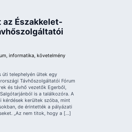
t az Északkelet-
vhőszolgáltatói
rum
informatika
követelmény
 úti telephelyén ültek egy
rországi Távhőszolgáltatói Fórum
rek és távhő vezetők Egerből,
Salgótarjánból is a találkozóra. A
 kérdések kerültek szóba, mint
osokban, de érintették a pályázati
seket. „Az nem titok, hogy a […]