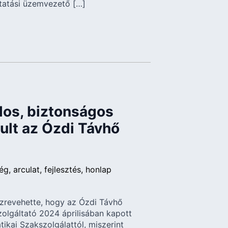
ltatási üzemvezető […]
alos, biztonságos
ult az Ózdi Távhő
ég
arculat
fejlesztés
honlap
szrevehette, hogy az Ózdi Távhő
zolgáltató 2024 áprilisában kapott
tikai Szakszolgálattól, miszerint