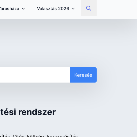
Városháza
Választás 2026
Search
for:
Keresés
űtési rendszer
ítás
fűtés
költség
korszerűsítés