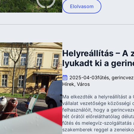
Elolvasom
Helyreállítás – A
lyukadt ki a geri
2025-04-03
fűtés
gerincvez
Hírek
Város
Ma elkezdték a helyreállítást a
vállalat vezetősége közösségi o
felhasználóit, hogy a gerincve
hét órától előreláthatólag délu
fűtés és melegvíz-szolgáltatás 
szakemberek reggel a zeneiskol