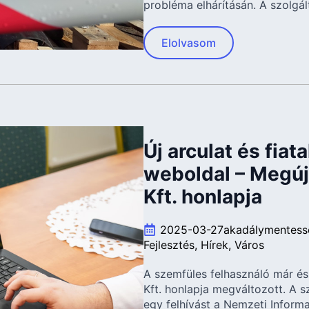
probléma elhárításán. A szolgá
Elolvasom
Új arculat és fiat
weboldal – Megúj
Kft. honlapja
2025-03-27
akadálymentess
Fejlesztés
Hírek
Város
A szemfüles felhasználó már é
Kft. honlapja megváltozott. A s
egy felhívást a Nemzeti Informa