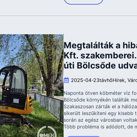
Megtalálták a hib
Kft. szakemberei
úti Bölcsőde udvar
2025-04-23
távhő
Hírek
Vár
Naponta ötven köbméter víz fol
Bölcsőde környékén találták me
Szakaszosan zárták el a hálóz
sikerült leszűkíteni egy kisebb 
során az egész városban voltak
Több probléma is adódott, de m