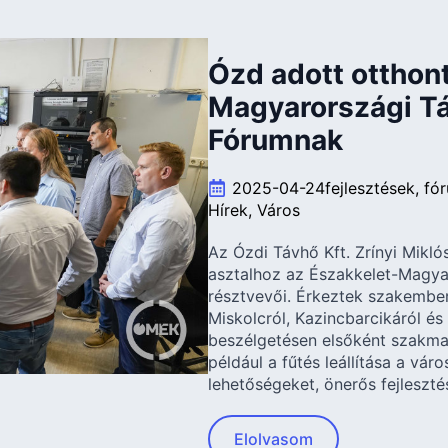
Ózd adott otthon
Magyarországi Tá
Fórumnak
2025-04-24
fejlesztések
fó
Hírek
Város
Az Ózdi Távhő Kft. Zrínyi Miklós
asztalhoz az Északkelet-Magya
résztvevői. Érkeztek szakembe
Miskolcról, Kazincbarcikáról és 
beszélgetésen elsőként szakmai
például a fűtés leállítása a vár
lehetőségeket, önerős fejleszté
Elolvasom