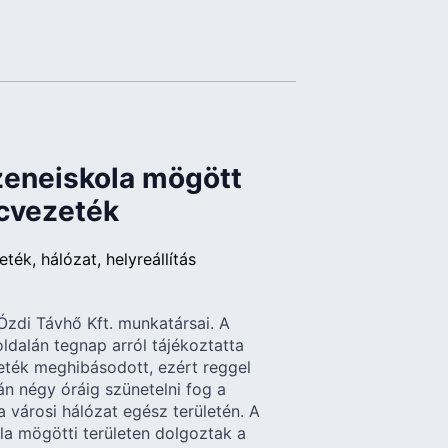
 zeneiskola mögött
ncvezeték
eték
hálózat
helyreállítás
 Ózdi Távhő Kft. munkatársai. A
ldalán tegnap arról tájékoztatta
zeték meghibásodott, ezért reggel
tán négy óráig szünetelni fog a
a városi hálózat egész területén. A
a mögötti területen dolgoztak a