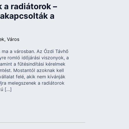
 a radiátorok –
zakapcsolták a
ek
Város
és ma a városban. Az Ózdi Távhő
yre romló időjárási viszonyok, a
amint a fűtésindítási kérelmek
tést. Mostantól azoknak kell
állalat felé, akik nem kívánják
Újra melegszenek a radiátorok
zú […]