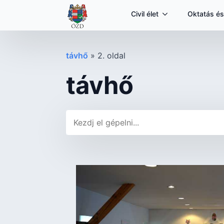
Civil élet
Oktatás és
távhő
»
2. oldal
távhő
Keresés