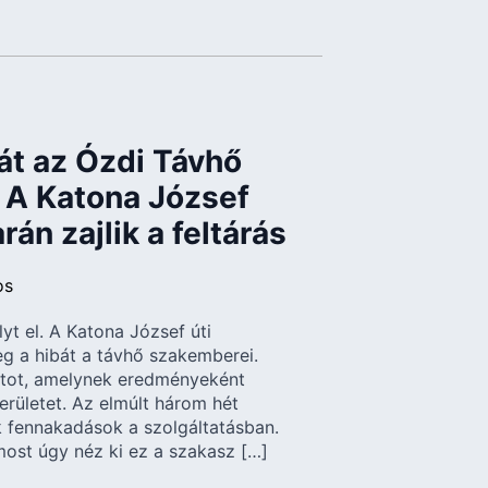
át az Ózdi Távhő
. A Katona József
án zajlik a feltárás
os
yt el. A Katona József úti
g a hibát a távhő szakemberei.
atot, amelynek eredményeként
területet. Az elmúlt három hét
 fennakadások a szolgáltatásban.
ost úgy néz ki ez a szakasz […]