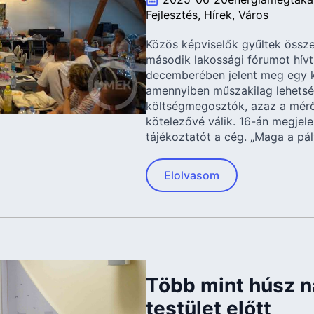
Fejlesztés
Hírek
Város
Közös képviselők gyűltek össze
második lakossági fórumot hív
decemberében jelent meg egy k
amennyiben műszakilag lehetsé
költségmegosztók, azaz a mér
kötelezővé válik. 16-án megjelen
tájékoztatót a cég. „Maga a pá
Elolvasom
Több mint húsz n
testület előtt