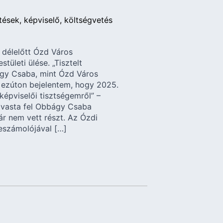
tések
képviselő
költségvetés
 délelőtt Ózd Város
ületi ülése. „Tisztelt
ágy Csaba, mint Ózd Város
ezúton bejelentem, hogy 2025.
képviselői tisztségemről” –
lvasta fel Obbágy Csaba
ár nem vett részt. Az Ózdi
eszámolójával […]