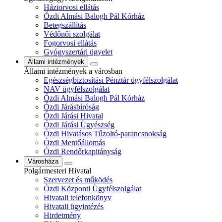
Háziorvosi ellátás
Ózdi Almási Balogh Pál Kórház
Betegszállítás
Védőnői szolgálat
Fogorvosi ellátás
Gyógyszertári ügyelet
Állami intézmények
Állami intézmények a városban
Egészségbiztosítási Pénztár ügyfélszolgálat
NAV ügyfélszolgálat
Ózdi Almási Balogh Pál Kórház
Ózdi Járásbíróság
Ózdi Járási Hivatal
Ózdi Járási Ügyészség
Ózdi Hivatásos Tűzoltó-parancsnokság
Ózdi Mentőállomás
Ózdi Rendőrkapitányság
Városháza
Polgármesteri Hivatal
Szervezet és működés
Ózdi Központi Ügyfélszolgálat
Hivatali telefonkönyv
Hivatali ügyintézés
Hirdetmény