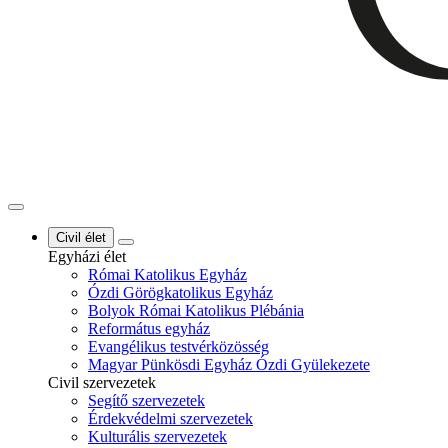
Civil élet
Egyházi élet
Római Katolikus Egyház
Ózdi Görögkatolikus Egyház
Bolyok Római Katolikus Plébánia
Református egyház
Evangélikus testvérközösség
Magyar Pünkösdi Egyház Ózdi Gyülekezete
Civil szervezetek
Segítő szervezetek
Érdekvédelmi szervezetek
Kulturális szervezetek