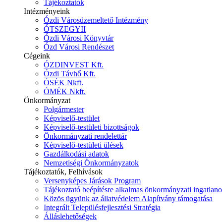
Tájékoztatók
Intézményeink
Ózdi Városüzemeltető Intézmény
ÓTSZEGYII
Ózdi Városi Könyvtár
Ózd Városi Rendészet
Cégeink
ÓZDINVEST Kft.
Ózdi Távhő Kft.
ÓSÉK Nkft.
ÓMÉK Nkft.
Önkormányzat
Polgármester
Képviselő-testület
Képviselő-testületi bizottságok
Önkormányzati rendelettár
Képviselő-testületi ülések
Gazdálkodási adatok
Nemzetiségi Önkormányzatok
Tájékoztatók, Felhívások
Versenyképes Járások Program
Tájékoztató beépítésre alkalmas önkormányzati ingatlanok
Közös ügyünk az állatvédelem Alapítvány támogatása
Integrált Településfejlesztési Stratégia
Álláslehetőségek