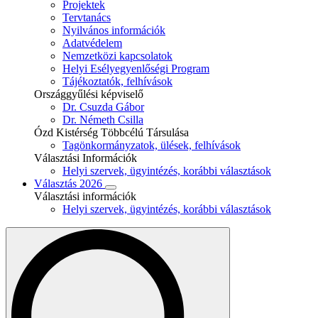
Projektek
Tervtanács
Nyilvános információk
Adatvédelem
Nemzetközi kapcsolatok
Helyi Esélyegyenlőségi Program
Tájékoztatók, felhívások
Országgyűlési képviselő
Dr. Csuzda Gábor
Dr. Németh Csilla
Ózd Kistérség Többcélú Társulása
Tagönkormányzatok, ülések, felhívások
Választási Információk
Helyi szervek, ügyintézés, korábbi választások
Választás 2026
Választási információk
Helyi szervek, ügyintézés, korábbi választások