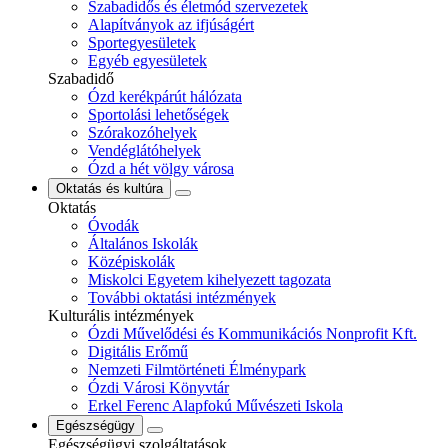
Szabadidős és életmód szervezetek
Alapítványok az ifjúságért
Sportegyesületek
Egyéb egyesületek
Szabadidő
Ózd kerékpárút hálózata
Sportolási lehetőségek
Szórakozóhelyek
Vendéglátóhelyek
Ózd a hét völgy városa
Oktatás és kultúra
Oktatás
Óvodák
Általános Iskolák
Középiskolák
Miskolci Egyetem kihelyezett tagozata
További oktatási intézmények
Kulturális intézmények
Ózdi Művelődési és Kommunikációs Nonprofit Kft.
Digitális Erőmű
Nemzeti Filmtörténeti Élménypark
Ózdi Városi Könyvtár
Erkel Ferenc Alapfokú Művészeti Iskola
Egészségügy
Egészségügyi szolgáltatások