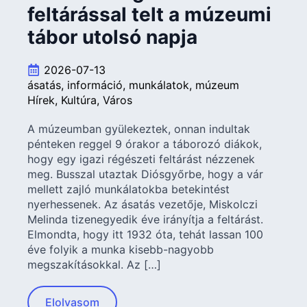
feltárással telt a múzeumi
tábor utolsó napja
2026-07-13
ásatás
információ
munkálatok
múzeum
Hírek
Kultúra
Város
A múzeumban gyülekeztek, onnan indultak
pénteken reggel 9 órakor a táborozó diákok,
hogy egy igazi régészeti feltárást nézzenek
meg. Busszal utaztak Diósgyőrbe, hogy a vár
mellett zajló munkálatokba betekintést
nyerhessenek. Az ásatás vezetője, Miskolczi
Melinda tizenegyedik éve irányítja a feltárást.
Elmondta, hogy itt 1932 óta, tehát lassan 100
éve folyik a munka kisebb-nagyobb
megszakításokkal. Az […]
Elolvasom