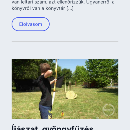
van leltári szám, azt ellenőrizzük. Ugyanerről a
könyvről van a könyvtár […]
Elolvasom
Íjászat, gyöngyfűzés,