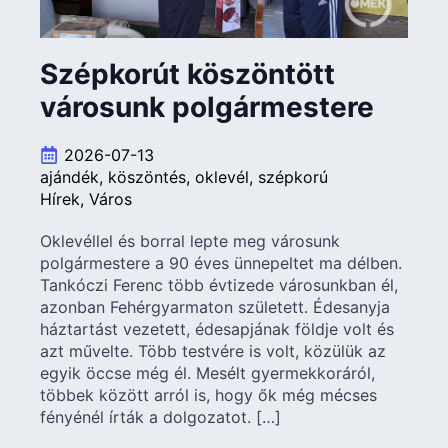
Szépkorút köszöntött
városunk polgármestere
2026-07-13
ajándék
köszöntés
oklevél
szépkorú
Hírek
Város
Oklevéllel és borral lepte meg városunk
polgármestere a 90 éves ünnepeltet ma délben.
Tankóczi Ferenc több évtizede városunkban él,
azonban Fehérgyarmaton született. Édesanyja
háztartást vezetett, édesapjának földje volt és
azt művelte. Több testvére is volt, közülük az
egyik öccse még él. Mesélt gyermekkoráról,
többek között arról is, hogy ők még mécses
fényénél írták a dolgozatot. […]