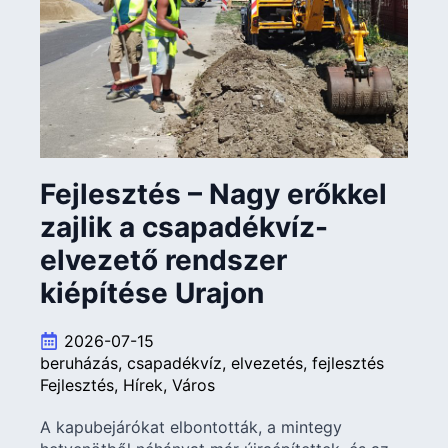
Fejlesztés – Nagy erőkkel
zajlik a csapadékvíz-
elvezető rendszer
kiépítése Urajon
2026-07-15
beruházás
csapadékvíz
elvezetés
fejlesztés
Fejlesztés
Hírek
Város
A kapubejárókat elbontották, a mintegy