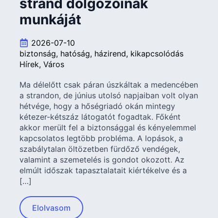
strand dolgozóinak
munkáját
2026-07-10
biztonság
hatóság
házirend
kikapcsolódás
Hírek
Város
Ma délelőtt csak páran úszkáltak a medencében
a strandon, de június utolsó napjaiban volt olyan
hétvége, hogy a hőségriadó okán mintegy
kétezer-kétszáz látogatót fogadtak. Főként
akkor merült fel a biztonsággal és kényelemmel
kapcsolatos legtöbb probléma. A lopások, a
szabálytalan öltözetben fürdőző vendégek,
valamint a szemetelés is gondot okozott. Az
elmúlt időszak tapasztalatait kiértékelve és a
[…]
Elolvasom