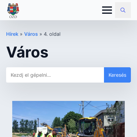
Search
for:
Hírek
»
Város
»
4. oldal
Város
Keresés
Keresés