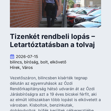
Tizenkét rendbeli lopás –
Letartóztatásban a tolvaj
2026-07-15
bilincs
bíróság
bolt
elkövető
Hírek
Város
Vezetőszáron, bilincsben kísérték tegnap
délután az egyenruhások az Ózdi
Rendőrkapitányság hátsó udvarán át az Ózdi
Járásbíróságra azt a 19 éves bicskei férfit, aki
az elmúlt időszakban több lopást is elkövetett a
városban. Kisboltok, benzinkutak,
dohányboltok, büfék kerültek célkeresztjébe.