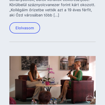
Körülbelül száznyolcvanezer forint kárt okozott.
„Kollégáim őrizetbe vették azt a 19 éves férfit,
aki Ózd városában több […]
Elolvasom