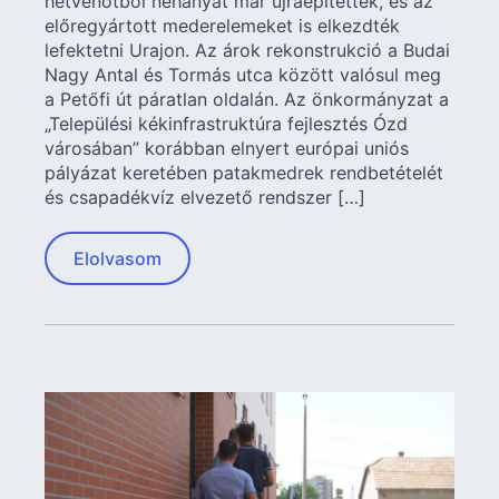
hetvenötből néhányat már újraépítettek, és az
előregyártott mederelemeket is elkezdték
lefektetni Urajon. Az árok rekonstrukció a Budai
Nagy Antal és Tormás utca között valósul meg
a Petőfi út páratlan oldalán. Az önkormányzat a
„Települési kékinfrastruktúra fejlesztés Ózd
városában” korábban elnyert európai uniós
pályázat keretében patakmedrek rendbetételét
és csapadékvíz elvezető rendszer […]
Elolvasom