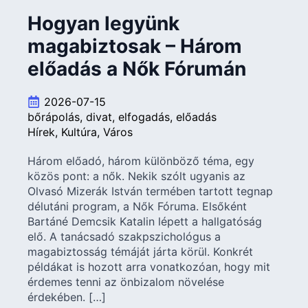
Hogyan legyünk
magabiztosak – Három
előadás a Nők Fórumán
2026-07-15
bőrápolás
divat
elfogadás
előadás
Hírek
Kultúra
Város
Három előadó, három különböző téma, egy
közös pont: a nők. Nekik szólt ugyanis az
Olvasó Mizerák István termében tartott tegnap
délutáni program, a Nők Fóruma. Elsőként
Bartáné Demcsik Katalin lépett a hallgatóság
elő. A tanácsadó szakpszichológus a
magabiztosság témáját járta körül. Konkrét
példákat is hozott arra vonatkozóan, hogy mit
érdemes tenni az önbizalom növelése
érdekében. […]