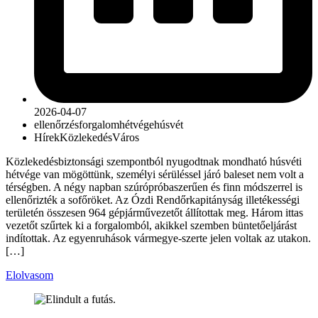
2026-04-07
ellenőrzés
forgalom
hétvége
húsvét
Hírek
Közlekedés
Város
Közlekedésbiztonsági szempontból nyugodtnak mondható húsvéti
hétvége van mögöttünk, személyi sérüléssel járó baleset nem volt a
térségben. A négy napban szúrópróbaszerűen és finn módszerrel is
ellenőrizték a sofőröket. Az Ózdi Rendőrkapitányság illetékességi
területén összesen 964 gépjárművezetőt állítottak meg. Három ittas
vezetőt szűrtek ki a forgalomból, akikkel szemben büntetőeljárást
indítottak. Az egyenruhások vármegye-szerte jelen voltak az utakon.
[…]
Elolvasom