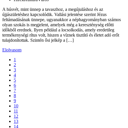
A húsvét, mint ünnep a tavaszhoz, a megújuláshoz és az
újjászületéshez kapcsolódik. Vallási jelentése szerint Jézus
feltámadásának ünnepe, ugyanakkor a néphagyományban számos
olyan szokás is megjelent, amelyek még a kereszténység előtti
időkből erednek. Ilyen például a locsolkodás, amely eredetileg
termékenységi rítus volt, hiszen a víznek tisztító és életet adó erőt
tulajdonítottak. Szintén ősi jelkép a […]
Elolvasom
1
2
3
4
5
6
7
8
9
10
11
12
13
14