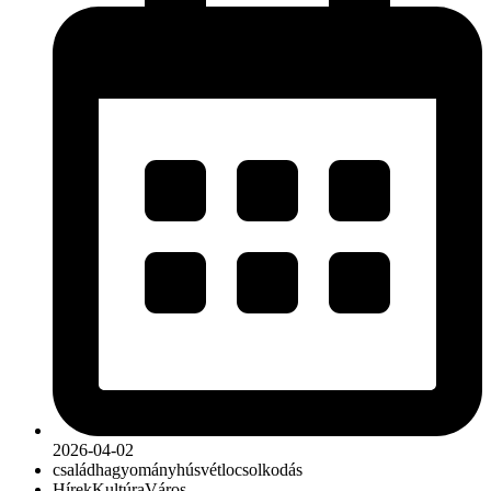
2026-04-02
család
hagyomány
húsvét
locsolkodás
Hírek
Kultúra
Város