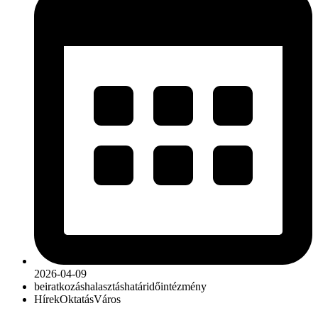
2026-04-09
beiratkozás
halasztás
határidő
intézmény
Hírek
Oktatás
Város