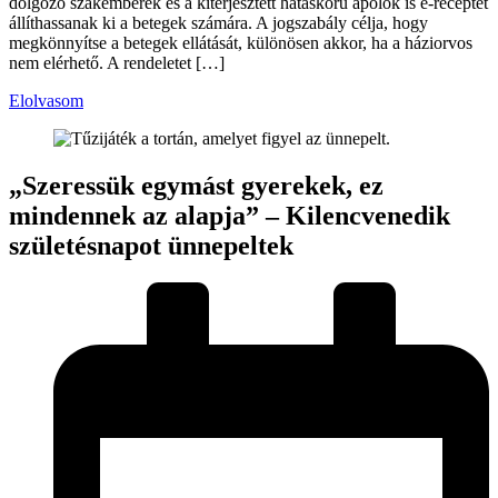
dolgozó szakemberek és a kiterjesztett hatáskörű ápolók is e-receptet
állíthassanak ki a betegek számára. A jogszabály célja, hogy
megkönnyítse a betegek ellátását, különösen akkor, ha a háziorvos
nem elérhető. A rendeletet […]
Elolvasom
„Szeressük egymást gyerekek, ez
mindennek az alapja” – Kilencvenedik
születésnapot ünnepeltek