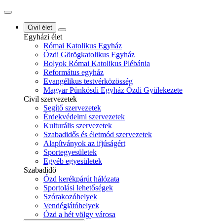
Civil élet
Egyházi élet
Római Katolikus Egyház
Ózdi Görögkatolikus Egyház
Bolyok Római Katolikus Plébánia
Református egyház
Evangélikus testvérközösség
Magyar Pünkösdi Egyház Ózdi Gyülekezete
Civil szervezetek
Segítő szervezetek
Érdekvédelmi szervezetek
Kulturális szervezetek
Szabadidős és életmód szervezetek
Alapítványok az ifjúságért
Sportegyesületek
Egyéb egyesületek
Szabadidő
Ózd kerékpárút hálózata
Sportolási lehetőségek
Szórakozóhelyek
Vendéglátóhelyek
Ózd a hét völgy városa