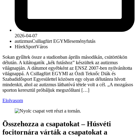
2026-04-07
autizmus
Csillagfürt EGYMI
esemény
futás
Hírek
Sport
Város
Sokan gyűltek össze a stadionban április másodikán, csütörtökön
délután. A kilátogatók „kék futáshoz” készültek az autizmus
világnapján. A dátumot egyébként az ENSZ 2007-ben nyilvánította
világnappá. A Csillagfürt EGYMI az Ózdi Teknőc Diák és
Szabadidősport Egyesülettel közösen egy olyan délutánra hívott
mindenkit, ahol az autizmus láthatóvá tétele volt a cél. „A mozgásos
sporton keresztül próbáljuk megszólítani […]
Elolvasom
Összehozza a csapatokat – Húsvéti
focitornára várták a csapatokat a