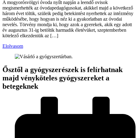
A mogyorósvölgyi óvoda nyílt napján a leendő ovisok
megismerhették az óvodapedagógusokat, akikkel majd a következő
három évet töltik, szüleik pedig betekintést nyerhettek az intézmény
működésébe, hogy hogyan is néz ki a gyakorlatban az óvodai
nevelés. Törvény mondja ki, hogy azok a gyerekek, akik egy adott
év augusztus 31-ig betöltik harmadik életévüket, szeptemberben
kötelező elkezdeniük az […]
Elolvasom
Ősztől a gyógyszerészek is felírhatnak
majd vényköteles gyógyszereket a
betegeknek