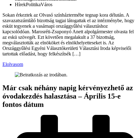
Hírek
Politika
Város
Sokan érkeztek az Olvasó színháztermébe tegnap kora délután. A
szavazatszámláló bizottság tagjai látogattak el az intézménybe, hogy
esküt tegyenek a vasárnapi országgyűlési választáshoz
kapcsolódóan. Marosréti-Zsuponyó Anett alpolgármester olvasta fel
az eskü szövegét. Ezt követően megalakult a 37 bizottság,
megválasztották az elnököket és elnökhelyetteseket is. Az
Országgyűlési Egyéni Választókerületi Választási Iroda képviselői
tartottak előadást, hogy felkészítsék […]
Elolvasom
Már csak néhány napig kérvényezhető az
óvodakezdés halasztása – Április 15-e
fontos dátum