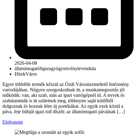
2026-04-08
állatsimogató
figura
gyógynövény
levendula
Hírek
Város
Egyre többféle termék készül az Ózdi Városüzemeltető Intézmény
varrodájában. Négyen szorgoskodnak itt, a munkamegosztás jól
működik: van, aki szab, más az ipari varrógépnél ül. A tervek és
szabásminták is itt születnek meg, többnyire saját kútfőből
dolgoznak és hoznak létre új portékákat. Az egyik ezek közül a
páva, feje búbját igazi toll díszíti: az állatsimogató páváinak […]
Elolvasom