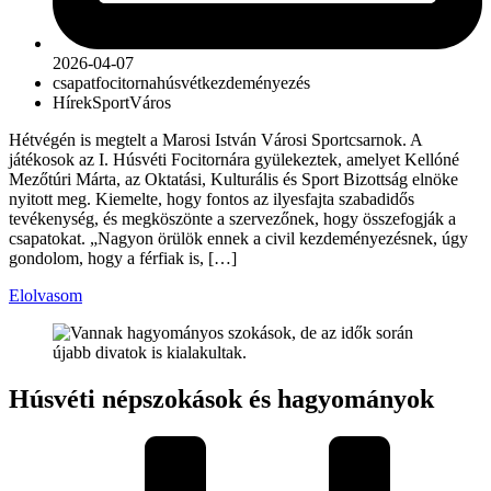
2026-04-07
csapat
focitorna
húsvét
kezdeményezés
Hírek
Sport
Város
Hétvégén is megtelt a Marosi István Városi Sportcsarnok. A
játékosok az I. Húsvéti Focitornára gyülekeztek, amelyet Kellóné
Mezőtúri Márta, az Oktatási, Kulturális és Sport Bizottság elnöke
nyitott meg. Kiemelte, hogy fontos az ilyesfajta szabadidős
tevékenység, és megköszönte a szervezőnek, hogy összefogják a
csapatokat. „Nagyon örülök ennek a civil kezdeményezésnek, úgy
gondolom, hogy a férfiak is, […]
Elolvasom
Húsvéti népszokások és hagyományok