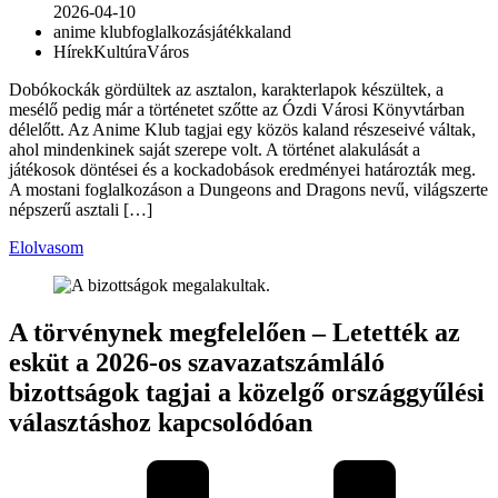
2026-04-10
anime klub
foglalkozás
játék
kaland
Hírek
Kultúra
Város
Dobókockák gördültek az asztalon, karakterlapok készültek, a
mesélő pedig már a történetet szőtte az Ózdi Városi Könyvtárban
délelőtt. Az Anime Klub tagjai egy közös kaland részeseivé váltak,
ahol mindenkinek saját szerepe volt. A történet alakulását a
játékosok döntései és a kockadobások eredményei határozták meg.
A mostani foglalkozáson a Dungeons and Dragons nevű, világszerte
népszerű asztali […]
Elolvasom
A törvénynek megfelelően – Letették az
esküt a 2026-os szavazatszámláló
bizottságok tagjai a közelgő országgyűlési
választáshoz kapcsolódóan