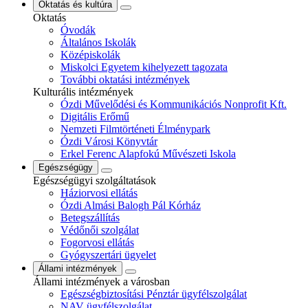
Oktatás és kultúra
Oktatás
Óvodák
Általános Iskolák
Középiskolák
Miskolci Egyetem kihelyezett tagozata
További oktatási intézmények
Kulturális intézmények
Ózdi Művelődési és Kommunikációs Nonprofit Kft.
Digitális Erőmű
Nemzeti Filmtörténeti Élménypark
Ózdi Városi Könyvtár
Erkel Ferenc Alapfokú Művészeti Iskola
Egészségügy
Egészségügyi szolgáltatások
Háziorvosi ellátás
Ózdi Almási Balogh Pál Kórház
Betegszállítás
Védőnői szolgálat
Fogorvosi ellátás
Gyógyszertári ügyelet
Állami intézmények
Állami intézmények a városban
Egészségbiztosítási Pénztár ügyfélszolgálat
NAV ügyfélszolgálat