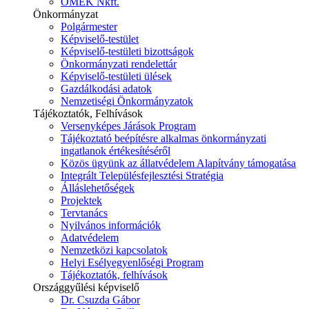
ÓMÉK Nkft.
Önkormányzat
Polgármester
Képviselő-testület
Képviselő-testületi bizottságok
Önkormányzati rendelettár
Képviselő-testületi ülések
Gazdálkodási adatok
Nemzetiségi Önkormányzatok
Tájékoztatók, Felhívások
Versenyképes Járások Program
Tájékoztató beépítésre alkalmas önkormányzati
ingatlanok értékesítéséről
Közös ügyünk az állatvédelem Alapítvány támogatása
Integrált Településfejlesztési Stratégia
Álláslehetőségek
Projektek
Tervtanács
Nyilvános információk
Adatvédelem
Nemzetközi kapcsolatok
Helyi Esélyegyenlőségi Program
Tájékoztatók, felhívások
Országgyűlési képviselő
Dr. Csuzda Gábor