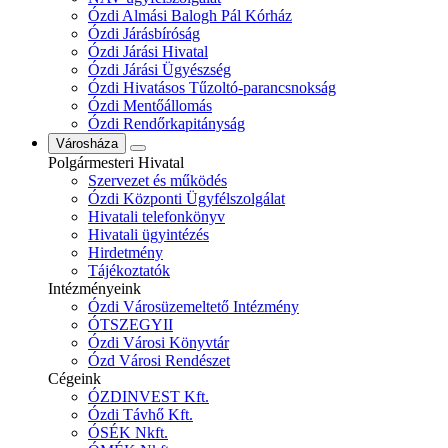
Ózdi Almási Balogh Pál Kórház
Ózdi Járásbíróság
Ózdi Járási Hivatal
Ózdi Járási Ügyészség
Ózdi Hivatásos Tűzoltó-parancsnokság
Ózdi Mentőállomás
Ózdi Rendőrkapitányság
Városháza
Polgármesteri Hivatal
Szervezet és működés
Ózdi Központi Ügyfélszolgálat
Hivatali telefonkönyv
Hivatali ügyintézés
Hirdetmény
Tájékoztatók
Intézményeink
Ózdi Városüzemeltető Intézmény
ÓTSZEGYII
Ózdi Városi Könyvtár
Ózd Városi Rendészet
Cégeink
ÓZDINVEST Kft.
Ózdi Távhő Kft.
ÓSÉK Nkft.