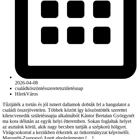
2026-04-08
család
köszöntés
szeretet
születésnap
Hírek
Város
Tűzijáték a tortán és jól ismert dallamok dobták fel a hangulatot a
családi összejövetelen. Többek között így köszöntötték szerettei
kilencvenedik születésnapja alkalmából Kántor Bertalan Györgynét
ma kora délután az egyik helyi étteremben. Sokan foglaltak helyet
az asztalok körül, akik nagy becsben tartják a szépkorú hölgyet.
Virágcsokorral a kezükben érkeztek az önkormányzat képviselői.
Marosréti-Zsuponyó Anett alpolgármester […]