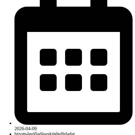
2026-04-09
bizottság
előadás
eskütétel
feladat