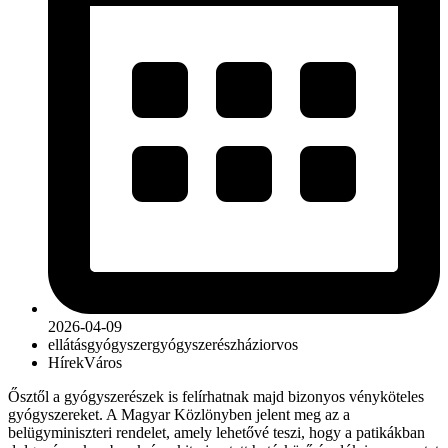
2026-04-09
ellátás
gyógyszer
gyógyszerész
háziorvos
Hírek
Város
Ősztől a gyógyszerészek is felírhatnak majd bizonyos vényköteles
gyógyszereket. A Magyar Közlönyben jelent meg az a
belügyminiszteri rendelet, amely lehetővé teszi, hogy a patikákban