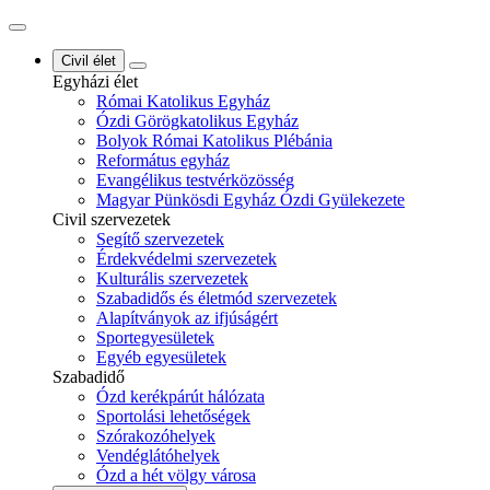
Civil élet
Egyházi élet
Római Katolikus Egyház
Ózdi Görögkatolikus Egyház
Bolyok Római Katolikus Plébánia
Református egyház
Evangélikus testvérközösség
Magyar Pünkösdi Egyház Ózdi Gyülekezete
Civil szervezetek
Segítő szervezetek
Érdekvédelmi szervezetek
Kulturális szervezetek
Szabadidős és életmód szervezetek
Alapítványok az ifjúságért
Sportegyesületek
Egyéb egyesületek
Szabadidő
Ózd kerékpárút hálózata
Sportolási lehetőségek
Szórakozóhelyek
Vendéglátóhelyek
Ózd a hét völgy városa