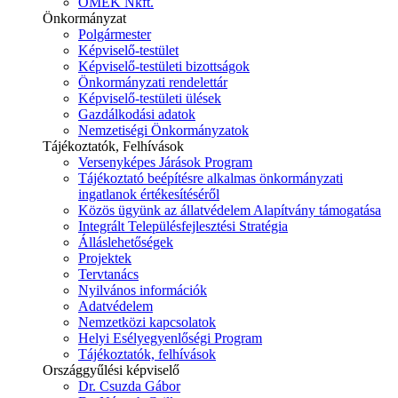
ÓMÉK Nkft.
Önkormányzat
Polgármester
Képviselő-testület
Képviselő-testületi bizottságok
Önkormányzati rendelettár
Képviselő-testületi ülések
Gazdálkodási adatok
Nemzetiségi Önkormányzatok
Tájékoztatók, Felhívások
Versenyképes Járások Program
Tájékoztató beépítésre alkalmas önkormányzati
ingatlanok értékesítéséről
Közös ügyünk az állatvédelem Alapítvány támogatása
Integrált Településfejlesztési Stratégia
Álláslehetőségek
Projektek
Tervtanács
Nyilvános információk
Adatvédelem
Nemzetközi kapcsolatok
Helyi Esélyegyenlőségi Program
Tájékoztatók, felhívások
Országgyűlési képviselő
Dr. Csuzda Gábor