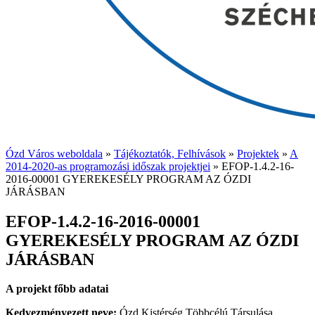
Ózd Város weboldala
»
Tájékoztatók, Felhívások
»
Projektek
»
A
2014-2020-as programozási időszak projektjei
»
EFOP-1.4.2-16-
2016-00001 GYEREKESÉLY PROGRAM AZ ÓZDI
JÁRÁSBAN
EFOP-1.4.2-16-2016-00001
GYEREKESÉLY PROGRAM AZ ÓZDI
JÁRÁSBAN
A projekt főbb adatai
Kedvezményezett neve:
Ózd Kistérség Többcélú Társulása