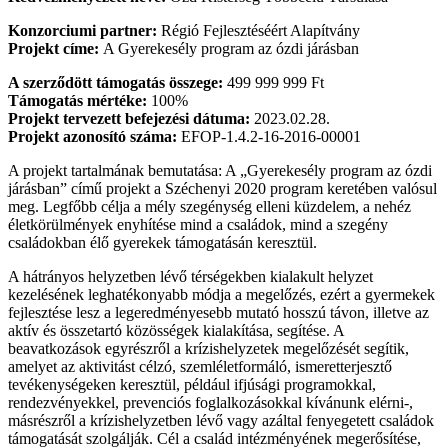
Konzorciumi partner:
Régió Fejlesztéséért Alapítvány
Projekt címe:
A Gyerekesély program az ózdi járásban
A szerződött támogatás összege:
499 999 999 Ft
Támogatás mértéke:
100%
Projekt tervezett befejezési dátuma:
2023.02.28.
Projekt azonosító száma:
EFOP-1.4.2-16-2016-00001
A projekt tartalmának bemutatása: A „Gyerekesély program az ózdi
járásban” című projekt a Széchenyi 2020 program keretében valósul
meg. Legfőbb célja a mély szegénység elleni küzdelem, a nehéz
életkörülmények enyhítése mind a családok, mind a szegény
családokban élő gyerekek támogatásán keresztül.
A hátrányos helyzetben lévő térségekben kialakult helyzet
kezelésének leghatékonyabb módja a megelőzés, ezért a gyermekek
fejlesztése lesz a legeredményesebb mutató hosszú távon, illetve az
aktív és összetartó közösségek kialakítása, segítése. A
beavatkozások egyrészről a krízishelyzetek megelőzését segítik,
amelyet az aktivitást célzó, szemléletformáló, ismeretterjesztő
tevékenységeken keresztül, például ifjúsági programokkal,
rendezvényekkel, prevenciós foglalkozásokkal kívánunk elérni-,
másrészről a krízishelyzetben lévő vagy azáltal fenyegetett családok
támogatását szolgálják. Cél a család intézményének megerősítése,