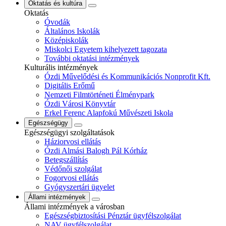
Oktatás és kultúra
Oktatás
Óvodák
Általános Iskolák
Középiskolák
Miskolci Egyetem kihelyezett tagozata
További oktatási intézmények
Kulturális intézmények
Ózdi Művelődési és Kommunikációs Nonprofit Kft.
Digitális Erőmű
Nemzeti Filmtörténeti Élménypark
Ózdi Városi Könyvtár
Erkel Ferenc Alapfokú Művészeti Iskola
Egészségügy
Egészségügyi szolgáltatások
Háziorvosi ellátás
Ózdi Almási Balogh Pál Kórház
Betegszállítás
Védőnői szolgálat
Fogorvosi ellátás
Gyógyszertári ügyelet
Állami intézmények
Állami intézmények a városban
Egészségbiztosítási Pénztár ügyfélszolgálat
NAV ügyfélszolgálat