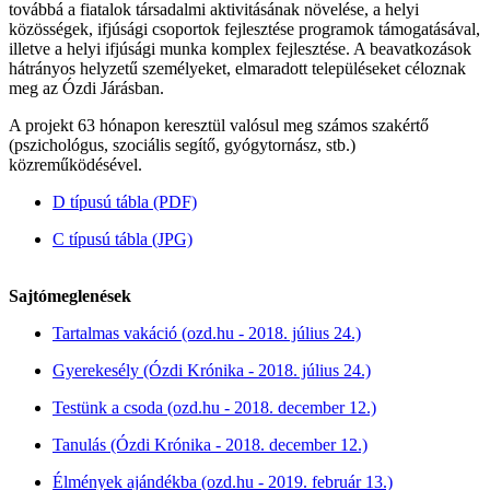
továbbá a fiatalok társadalmi aktivitásának növelése, a helyi
közösségek, ifjúsági csoportok fejlesztése programok támogatásával,
illetve a helyi ifjúsági munka komplex fejlesztése. A beavatkozások
hátrányos helyzetű személyeket, elmaradott településeket céloznak
meg az Ózdi Járásban.
A projekt 63 hónapon keresztül valósul meg számos szakértő
(pszichológus, szociális segítő, gyógytornász, stb.)
közreműködésével.
D típusú tábla (PDF)
C típusú tábla (JPG)
Sajtómeglenések
Tartalmas vakáció (ozd.hu - 2018. július 24.)
Gyerekesély (Ózdi Krónika - 2018. július 24.)
Testünk a csoda
(ozd.hu - 2018. december 12.)
Tanulás (Ózdi Krónika - 2018. december 12.)
Élmények ajándékba (ozd.hu - 2019. február 13.)