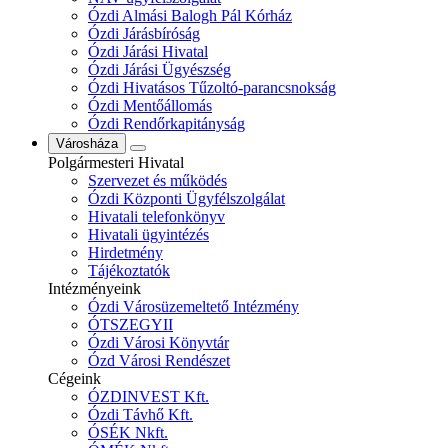
Ózdi Almási Balogh Pál Kórház
Ózdi Járásbíróság
Ózdi Járási Hivatal
Ózdi Járási Ügyészség
Ózdi Hivatásos Tűzoltó-parancsnokság
Ózdi Mentőállomás
Ózdi Rendőrkapitányság
Városháza
Polgármesteri Hivatal
Szervezet és működés
Ózdi Központi Ügyfélszolgálat
Hivatali telefonkönyv
Hivatali ügyintézés
Hirdetmény
Tájékoztatók
Intézményeink
Ózdi Városüzemeltető Intézmény
ÓTSZEGYII
Ózdi Városi Könyvtár
Ózd Városi Rendészet
Cégeink
ÓZDINVEST Kft.
Ózdi Távhő Kft.
ÓSÉK Nkft.