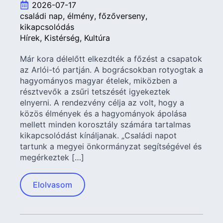
2026-07-17
családi nap
élmény
főzőverseny
kikapcsolódás
Hírek
Kistérség
Kultúra
Már kora délelőtt elkezdték a főzést a csapatok
az Arlói-tó partján. A bográcsokban rotyogtak a
hagyományos magyar ételek, miközben a
résztvevők a zsűri tetszését igyekeztek
elnyerni. A rendezvény célja az volt, hogy a
közös élmények és a hagyományok ápolása
mellett minden korosztály számára tartalmas
kikapcsolódást kínáljanak. „Családi napot
tartunk a megyei önkormányzat segítségével és
megérkeztek […]
Elolvasom