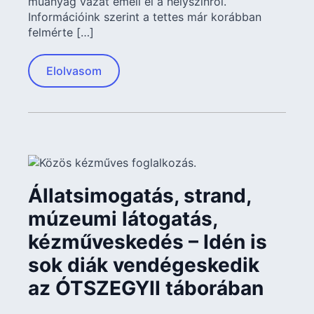
műanyag vázat emeli el a helyszínről.
Információink szerint a tettes már korábban
felmérte […]
Elolvasom
Állatsimogatás, strand,
múzeumi látogatás,
kézműveskedés – Idén is
sok diák vendégeskedik
az ÓTSZEGYII táborában