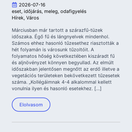
2026-07-16
eset
időjárás
meleg
odafigyelés
Hírek
Város
Márciusban már tartott a szárazfű-tüzek
időszaka. Égő fű és lángnyelvek mindenhol.
Számos ehhez hasonló tűzesethez riasztották a
hét folyamán is városunk tűzoltóit. A
folyamatos hőség következtében kiszáradt fű
és aljnövényzet könnyen begyullad. Az elmúlt
időszakban jelentősen megnőtt az erdő illetve a
vegetációs területeken bekövetkezett tűzesetek
száma. „Kollégáimnak 4-4 alkalommal kellett
vonulnia ilyen és hasonló esetekhez. […]
Elolvasom