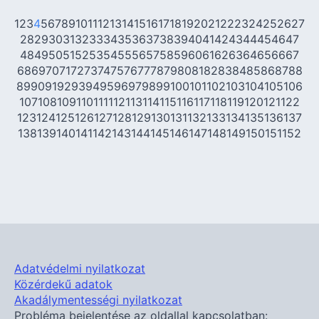
1
2
3
4
5
6
7
8
9
10
11
12
13
14
15
16
17
18
19
20
21
22
23
24
25
26
27
28
29
30
31
32
33
34
35
36
37
38
39
40
41
42
43
44
45
46
47
48
49
50
51
52
53
54
55
56
57
58
59
60
61
62
63
64
65
66
67
68
69
70
71
72
73
74
75
76
77
78
79
80
81
82
83
84
85
86
87
88
89
90
91
92
93
94
95
96
97
98
99
100
101
102
103
104
105
106
107
108
109
110
111
112
113
114
115
116
117
118
119
120
121
122
123
124
125
126
127
128
129
130
131
132
133
134
135
136
137
138
139
140
141
142
143
144
145
146
147
148
149
150
151
152
Adatvédelmi nyilatkozat
Közérdekű adatok
Akadálymentességi nyilatkozat
Probléma bejelentése az oldallal kapcsolatban: