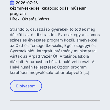
2026-07-16
kézműveskedés
kikapcsolódás
múzeum
program
Hírek
Oktatás
Város
Strandoló, csúszdázó gyerekek töltötték meg
délelőtt az ózdi strandot. Ez csak egy a számos
színes és élvezetes program közül, amelyekkel
az Ózd és Térsége Szociális, Egészségügyi és
Gyermekjóléti Integrált Intézmény munkatársai
várták az Árpád Vezér Úti Általános Iskola
diákjait. A turnusban húsz tanuló vett részt. A
Helyi humán fejlesztések Ózdon program
keretében megvalósuló tábor alapvető […]
Elolvasom