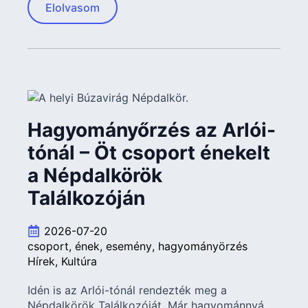
Elolvasom
Hagyományőrzés az Arlói-
tónál – Öt csoport énekelt
a Népdalkörök
Találkozóján
2026-07-20
csoport
ének
esemény
hagyományörzés
Hírek
Kultúra
Idén is az Arlói-tónál rendezték meg a
Népdalkörök Találkozóját. Már hagyománnyá