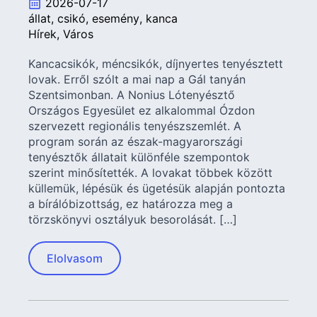
2026-07-17
állat
csikó
esemény
kanca
Hírek
Város
Kancacsikók, méncsikók, díjnyertes tenyésztett
lovak. Erről szólt a mai nap a Gál tanyán
Szentsimonban. A Nonius Lótenyésztő
Országos Egyesület ez alkalommal Ózdon
szervezett regionális tenyészszemlét. A
program során az észak-magyarországi
tenyésztők állatait különféle szempontok
szerint minősítették. A lovakat többek között
küllemük, lépésük és ügetésük alapján pontozta
a bírálóbizottság, ez határozza meg a
törzskönyvi osztályuk besorolását. […]
Elolvasom