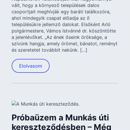
vált, hogy a környező települések dalos
csoportjait meghívják egy baráti találkozóra,
ahol mindegyik csapat előadja az ő
településükre jellemző dalokat. Elsőként Arló
polgármestere, Vámos Istvánné dr. köszöntötte
a jelenlévőket. „Az ének őseink öröksége, a
szívünk hangja, amely örömet, bánatot, reményt
és szeretetet továbbít nekünk. […]
Elolvasom
Próbaüzem a Munkás úti
kereszteződésben – Még