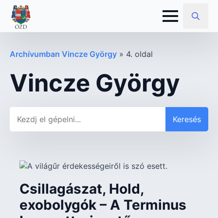
Search
for:
Archívumban Vincze György
»
4. oldal
Vincze György
Keresés
Keresés
Csillagászat, Hold,
exobolygók – A Terminus