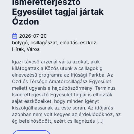
Ismeretterjesztő
Egyesület tagjai jártak
Ózdon
2026-07-20
bolygó
csillagászat
előadás
eszköz
Hírek
Város
Igazi távcső arzenál várta azokat, akik
kilátogattak a Közös utunk a csillagokig
elnevezésű programra az Ifjúsági Parkba. Az
Ózd és Térsége Amatőrcsillagász Egyesület
mellett ugyanis a hajdúböszörményi Terminus
Ismeretterjesztő Egyesület tagjai is elhozták
saját eszközeiket, hogy minden igényt
kiszolgálhassanak az este során. Az időjárás
azonban nem volt kegyes az érdeklődőkhöz, az
ég befelhősödött, ezért csillagnézés […]