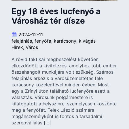
Egy 18 éves lucfenyő a
Városház tér dísze
2024-12-11
felajánlás
fenyőfa
karácsony
kivágás
Hírek
Város
A rövid taktikai megbeszélést követően
elkezdődött a kivitelezés, amelyhez több ember
összehangolt munkájára volt szükség. Számos
felajánlás érkezik a városüzemeltetés felé
karácsony közeledtével minden évben. Most
egy a Zrínyi úton található lucfenyőre esett a
választás. Városunk polgármestere is
kilátogatott a helyszínre, személyesen köszönte
meg a fenyőfát. Telek László számára
magánszemélyként is fontos a társadalmi
szerepvállalás […]