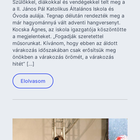
Szülőkkel, diákokkal és vendégekkel telt meg a
a II. János Pál Katolikus Általános Iskola és
Óvoda aulája. Tegnap délután rendezték meg a
már hagyománnyá vált adventi hangversenyt.
Kocska Ágnes, az iskola igazgatója köszöntötte
a megjelenteket. „Fogadják szeretettel
műsorunkat. Kívánom, hogy ebben az áldott
várakozás időszakában csak erősítsük meg
önökben a várakozás örömét, a várakozás
hitét” […]
Elolvasom