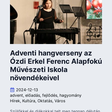
Adventi hangverseny az
Ózdi Erkel Ferenc Alapfokú
Művészeti Iskola
növendékeivel
2024-12-13
advent
előadás
fejlődés
hagyomány
Hírek
Kultúra
Oktatás
Város
Szülőkkel és diákokkal telt meg tegnap délután