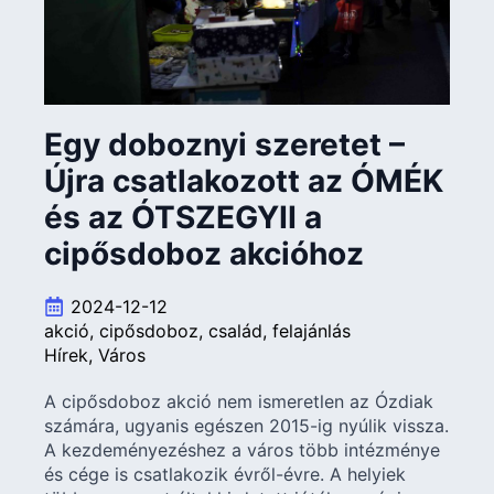
Egy doboznyi szeretet –
Újra csatlakozott az ÓMÉK
és az ÓTSZEGYII a
cipősdoboz akcióhoz
2024-12-12
akció
cipősdoboz
család
felajánlás
Hírek
Város
A cipősdoboz akció nem ismeretlen az Ózdiak
számára, ugyanis egészen 2015-ig nyúlik vissza.
A kezdeményezéshez a város több intézménye
és cége is csatlakozik évről-évre. A helyiek