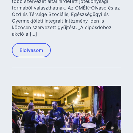
több szervezet által hirdetett jótékonysági
formából választhatnak. Az ÓMÉK–Olvasó és az
Ózd és Térsége Szociális, Egészségügyi és
Gyermekjóléti Integrált Intézmény idén is
közösen szervezett gyűjtést. „A cipősdoboz
akció a […]
Elolvasom