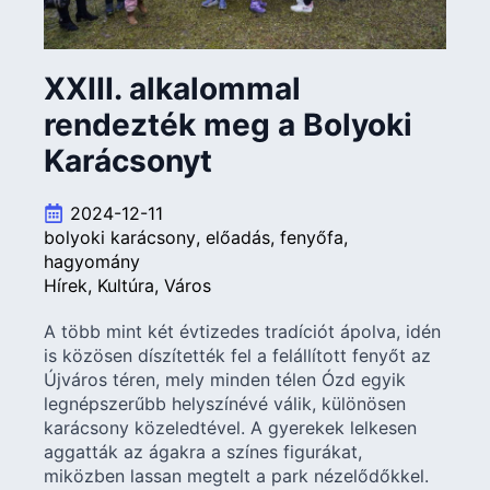
XXIII. alkalommal
rendezték meg a Bolyoki
Karácsonyt
2024-12-11
bolyoki karácsony
előadás
fenyőfa
hagyomány
Hírek
Kultúra
Város
A több mint két évtizedes tradíciót ápolva, idén
is közösen díszítették fel a felállított fenyőt az
Újváros téren, mely minden télen Ózd egyik
legnépszerűbb helyszínévé válik, különösen
karácsony közeledtével. A gyerekek lelkesen
aggatták az ágakra a színes figurákat,
miközben lassan megtelt a park nézelődőkkel.