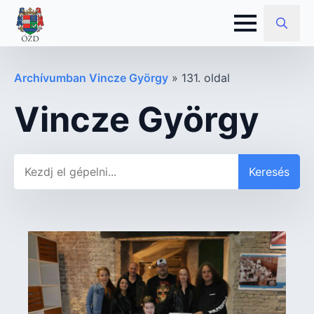
Search
for:
Archívumban Vincze György
»
131. oldal
Vincze György
Keresés
Keresés