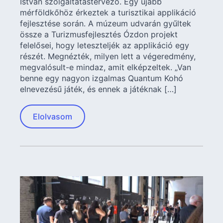
István szolgáltatástervező. Egy újabb
mérföldkőhöz érkeztek a turisztikai applikáció
fejlesztése során. A múzeum udvarán gyűltek
össze a Turizmusfejlesztés Ózdon projekt
felelősei, hogy leteszteljék az applikáció egy
részét. Megnézték, milyen lett a végeredmény,
megvalósult-e mindaz, amit elképzeltek. „Van
benne egy nagyon izgalmas Quantum Kohó
elnevezésű játék, és ennek a játéknak […]
Elolvasom