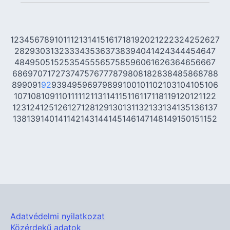
1
2
3
4
5
6
7
8
9
10
11
12
13
14
15
16
17
18
19
20
21
22
23
24
25
26
27
28
29
30
31
32
33
34
35
36
37
38
39
40
41
42
43
44
45
46
47
48
49
50
51
52
53
54
55
56
57
58
59
60
61
62
63
64
65
66
67
68
69
70
71
72
73
74
75
76
77
78
79
80
81
82
83
84
85
86
87
88
89
90
91
92
93
94
95
96
97
98
99
100
101
102
103
104
105
106
107
108
109
110
111
112
113
114
115
116
117
118
119
120
121
122
123
124
125
126
127
128
129
130
131
132
133
134
135
136
137
138
139
140
141
142
143
144
145
146
147
148
149
150
151
152
Adatvédelmi nyilatkozat
Közérdekű adatok