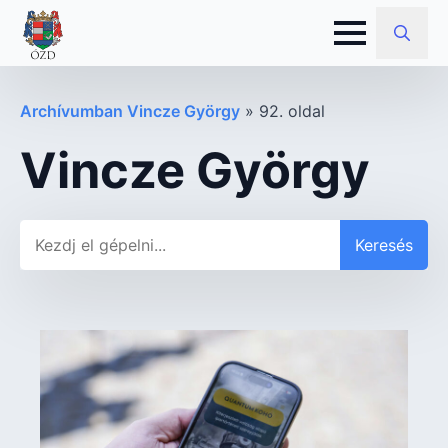
Search
for:
Archívumban Vincze György
»
92. oldal
Vincze György
Keresés
Keresés