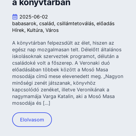
a könyvtárban
2025-06-02
babasarok
család
csillámtetoválás
előadás
Hírek
Kultúra
Város
A könyvtárban felpezsdült az élet, hiszen az
egész nap mozgalmasan telt. Délelőtt általános
iskolásoknak szerveztek programot, délután a
családoké volt a főszerep. A Veronaki duó
előadásában többek között a Mosó Masa
mosodája című mese elevenedett meg. „Nagyon
minőségi zenét játszanak, könyvhöz
kapcsolódó zenéket, illetve Veronikának a
nagymamája Varga Katalin, aki a Mosó Masa
mosodája és […]
Elolvasom