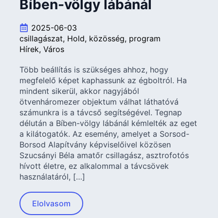
Bíben-völgy lábánál
2025-06-03
csillagászat
Hold
közösség
program
Hírek
Város
Több beállítás is szükséges ahhoz, hogy
megfelelő képet kaphassunk az égboltról. Ha
mindent sikerül, akkor nagyjából
ötvenháromezer objektum válhat láthatóvá
számunkra is a távcső segítségével. Tegnap
délután a Bíben-völgy lábánál kémlelték az eget
a kilátogatók. Az esemény, amelyet a Sorsod-
Borsod Alapítvány képviselőivel közösen
Szucsányi Béla amatőr csillagász, asztrofotós
hívott életre, ez alkalommal a távcsövek
használatáról, […]
Elolvasom