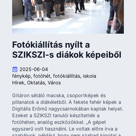
Fotókiállítás nyílt a
SZIKSZI-s diákok képeiből
2025-06-04
fénykép
fotóhét
fotókiállítás
iskola
Hírek
Oktatás
Város
Gitáron sétáló macska, csoportképek és
pillanatok a diákéletből. A fekete fehér képek a
Digitális Erőmű nagycsarnokában kaptak helyet.
Ezeket a SZIKSZI tanulói készítették a
fotóhéten, analóg eszközökkel. „A gépet
egyszerű volt használni. Le voltak előre írva a
szabályok, például, hogy nem szabad kinyitni a