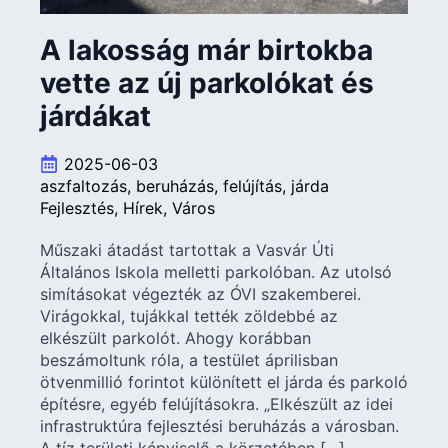
A lakosság már birtokba
vette az új parkolókat és
járdákat
2025-06-03
aszfaltozás
beruházás
felújítás
járda
Fejlesztés
Hírek
Város
Műszaki átadást tartottak a Vasvár Úti
Általános Iskola melletti parkolóban. Az utolsó
simításokat végezték az ÓVI szakemberei.
Virágokkal, tujákkal tették zöldebbé az
elkészült parkolót. Ahogy korábban
beszámoltunk róla, a testület áprilisban
ötvenmillió forintot különített el járda és parkoló
építésre, egyéb felújításokra. „Elkészült az idei
infrastruktúra fejlesztési beruházás a városban.