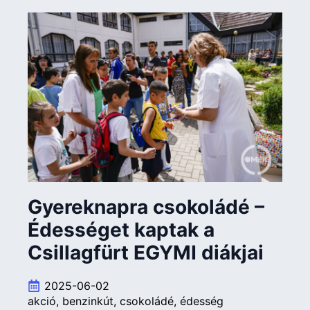
Gyereknapra csokoládé –
Édességet kaptak a
Csillagfürt EGYMI diákjai
2025-06-02
akció
benzinkút
csokoládé
édesség