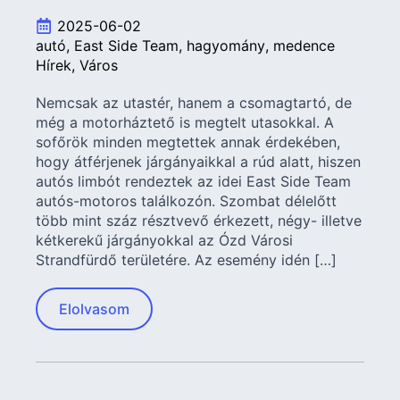
2025-06-02
autó
East Side Team
hagyomány
medence
Hírek
Város
Nemcsak az utastér, hanem a csomagtartó, de
még a motorháztető is megtelt utasokkal. A
sofőrök minden megtettek annak érdekében,
hogy átférjenek járgányaikkal a rúd alatt, hiszen
autós limbót rendeztek az idei East Side Team
autós-motoros találkozón. Szombat délelőtt
több mint száz résztvevő érkezett, négy- illetve
kétkerekű járgányokkal az Ózd Városi
Strandfürdő területére. Az esemény idén […]
Elolvasom