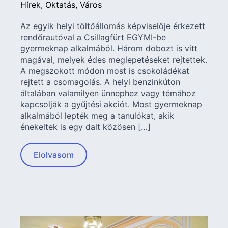
Hírek
Oktatás
Város
Az egyik helyi töltőállomás képviselője érkezett
rendőrautóval a Csillagfürt EGYMI-be
gyermeknap alkalmából. Három dobozt is vitt
magával, melyek édes meglepetéseket rejtettek.
A megszokott módon most is csokoládékat
rejtett a csomagolás. A helyi benzinkúton
általában valamilyen ünnephez vagy témához
kapcsolják a gyűjtési akciót. Most gyermeknap
alkalmából lepték meg a tanulókat, akik
énekeltek is egy dalt közösen […]
Elolvasom