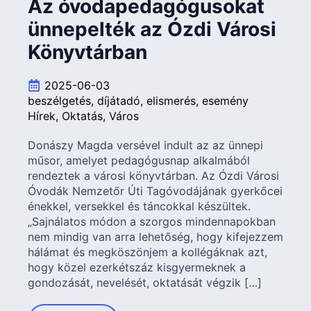
Az óvodapedagógusokat
ünnepelték az Ózdi Városi
Könyvtárban
2025-06-03
beszélgetés
díjátadó
elismerés
esemény
Hírek
Oktatás
Város
Donászy Magda versével indult az az ünnepi
műsor, amelyet pedagógusnap alkalmából
rendeztek a városi könyvtárban. Az Ózdi Városi
Óvodák Nemzetőr Úti Tagóvodájának gyerkőcei
énekkel, versekkel és táncokkal készültek.
„Sajnálatos módon a szorgos mindennapokban
nem mindig van arra lehetőség, hogy kifejezzem
hálámat és megköszönjem a kollégáknak azt,
hogy közel ezerkétszáz kisgyermeknek a
gondozását, nevelését, oktatását végzik […]