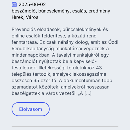
2025-06-02
beszámoló
bűncselemény
csalás
eredmény
Hírek
Város
Prevenciós előadások, bűncselekmények és
online csalók felderítése, a közúti rend
fenntartása. Ez csak néhány dolog, amit az Ózdi
Rendőrkapitányság munkatársai végeznek a
mindennapokban. A tavalyi munkájukról egy
beszámolót nyújtottak be a képviselő-
testületnek. Illetékességi területükhöz 43
település tartozik, amelyek lakosságszáma
összesen 65 ezer fő. A dokumentumban több
számadatot közöltek, amelyekről hosszasan
beszélgettek a város vezetői. „A […]
Elolvasom