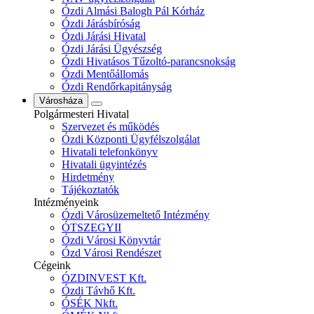
Ózdi Almási Balogh Pál Kórház
Ózdi Járásbíróság
Ózdi Járási Hivatal
Ózdi Járási Ügyészség
Ózdi Hivatásos Tűzoltó-parancsnokság
Ózdi Mentőállomás
Ózdi Rendőrkapitányság
Városháza
Polgármesteri Hivatal
Szervezet és működés
Ózdi Központi Ügyfélszolgálat
Hivatali telefonkönyv
Hivatali ügyintézés
Hirdetmény
Tájékoztatók
Intézményeink
Ózdi Városüzemeltető Intézmény
ÓTSZEGYII
Ózdi Városi Könyvtár
Ózd Városi Rendészet
Cégeink
ÓZDINVEST Kft.
Ózdi Távhő Kft.
ÓSÉK Nkft.