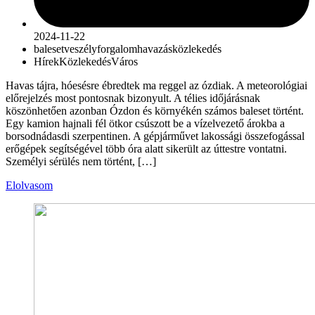
2024-11-22
balesetveszély
forgalom
havazás
közlekedés
Hírek
Közlekedés
Város
Havas tájra, hóesésre ébredtek ma reggel az ózdiak. A meteorológiai
előrejelzés most pontosnak bizonyult. A télies időjárásnak
köszönhetően azonban Ózdon és környékén számos baleset történt.
Egy kamion hajnali fél ötkor csúszott be a vízelvezető árokba a
borsodnádasdi szerpentinen. A gépjárművet lakossági összefogással
erőgépek segítségével több óra alatt sikerült az úttestre vontatni.
Személyi sérülés nem történt, […]
Elolvasom