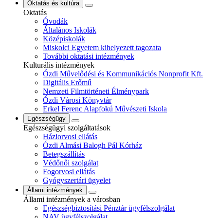
Oktatás és kultúra
Oktatás
Óvodák
Általános Iskolák
Középiskolák
Miskolci Egyetem kihelyezett tagozata
További oktatási intézmények
Kulturális intézmények
Ózdi Művelődési és Kommunikációs Nonprofit Kft.
Digitális Erőmű
Nemzeti Filmtörténeti Élménypark
Ózdi Városi Könyvtár
Erkel Ferenc Alapfokú Művészeti Iskola
Egészségügy
Egészségügyi szolgáltatások
Háziorvosi ellátás
Ózdi Almási Balogh Pál Kórház
Betegszállítás
Védőnői szolgálat
Fogorvosi ellátás
Gyógyszertári ügyelet
Állami intézmények
Állami intézmények a városban
Egészségbiztosítási Pénztár ügyfélszolgálat
NAV ügyfélszolgálat