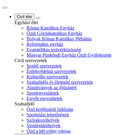
Civil élet
Egyházi élet
Római Katolikus Egyház
Ózdi Görögkatolikus Egyház
Bolyok Római Katolikus Plébánia
Református egyház
Evangélikus testvérközösség
Magyar Pünkösdi Egyház Ózdi Gyülekezete
Civil szervezetek
Segítő szervezetek
Érdekvédelmi szervezetek
Kulturális szervezetek
Szabadidős és életmód szervezetek
Alapítványok az ifjúságért
Sportegyesületek
Egyéb egyesületek
Szabadidő
Ózd kerékpárút hálózata
Sportolási lehetőségek
Szórakozóhelyek
Vendéglátóhelyek
Ózd a hét völgy városa