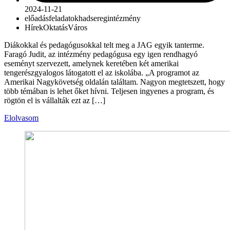
2024-11-21
előadás
feladatok
hadsereg
intézmény
Hírek
Oktatás
Város
Diákokkal és pedagógusokkal telt meg a JAG egyik tanterme.
Faragó Judit, az intézmény pedagógusa egy igen rendhagyó
eseményt szervezett, amelynek keretében két amerikai
tengerészgyalogos látogatott el az iskolába. „A programot az
Amerikai Nagykövetség oldalán találtam. Nagyon megtetszett, hogy
több témában is lehet őket hívni. Teljesen ingyenes a program, és
rögtön el is vállalták ezt az […]
Elolvasom