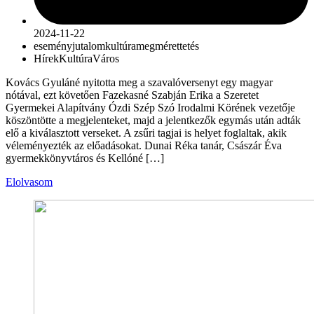
2024-11-22
esemény
jutalom
kultúra
megmérettetés
Hírek
Kultúra
Város
Kovács Gyuláné nyitotta meg a szavalóversenyt egy magyar
nótával, ezt követően Fazekasné Szabján Erika a Szeretet
Gyermekei Alapítvány Ózdi Szép Szó Irodalmi Körének vezetője
köszöntötte a megjelenteket, majd a jelentkezők egymás után adták
elő a kiválasztott verseket. A zsűri tagjai is helyet foglaltak, akik
véleményezték az előadásokat. Dunai Réka tanár, Császár Éva
gyermekkönyvtáros és Kellóné […]
Elolvasom