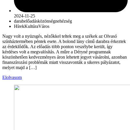
2024-11-25
darab
előadás
közönség
nehézség
Hírek
Kultúra
Város
Nagy volt a nyüzsgés, nézőkkel teltek meg a székek az Olvasó
színháztermében péntek esete. A bolond lány című darabra érkeztek
az érdeklődők. Az előadás több ponton veszélybe került, így
kérdéses volt a megvalósítás. A műre a Déryné programnak
köszönhetően kedvezményes áron lehetett jegyet vásárolni, azonban
finanszírozási problémák miatt visszavonták a sikeres pályázatot,
melyet majd a […]
Elolvasom