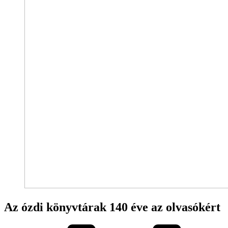
Az ózdi könyvtárak 140 éve az olvasókért