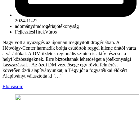
2024-11-22
adomány
dm
drogéria
jótékonyság
Fejlesztés
Hírek
Város
Nagy volt a nyüzsgés az újonnan megnyitott drogériában. A
Hétvölgy-Center harmadik boltja csütörtök reggel kilenc órától várta
a vásárlókat. A DM üzletek regionális szinten is aktív részesei a
helyi közösségeknek. Erre biztosítanak lehetőséget a jótékonysági
kasszázással. „Az ózdi DM vezetősége egy rövid felmérést
követően ózdi alapítványunkat, a Tégy jót a fogyatékkal élőkért
Alapítványt választotta ki […]
Elolvasom