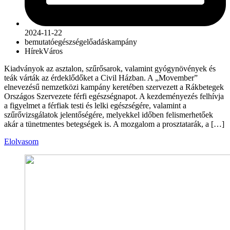
2024-11-22
bemutató
egészség
előadás
kampány
Hírek
Város
Kiadványok az asztalon, szűrősarok, valamint gyógynövények és
teák várták az érdeklődőket a Civil Házban. A „Movember”
elnevezésű nemzetközi kampány keretében szervezett a Rákbetegek
Országos Szervezete férfi egészségnapot. A kezdeményezés felhívja
a figyelmet a férfiak testi és lelki egészségére, valamint a
szűrővizsgálatok jelentőségére, melyekkel időben felismerhetőek
akár a tünetmentes betegségek is. A mozgalom a prosztatarák, a […]
Elolvasom