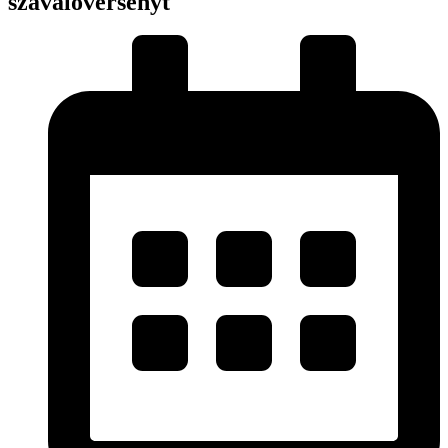
szavalóversenyt