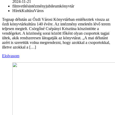
2024-11-21
filmvetítés
intézmény
jubileum
könyvtár
Hírek
Kultúra
Város
Tegnap délután az Ózdi Városi Könyvtárban emlékeztek vissza az
ózdi könyvtárkultúra 140 évére. Az intézmény emeletén lévő terem
teljesen megtelt. Csörgőné Csépányi Krisztina köszöntötte a
vendégeket. A közönség sorai között főként olyan csoportok tagjai
ültek, akik rendszeresen látogatják az könyvtárat. „A mai délutánt
azért is szerettük volna megrendezni, hogy azokkal a csoportokkal,
illetve azokkal a […]
Elolvasom