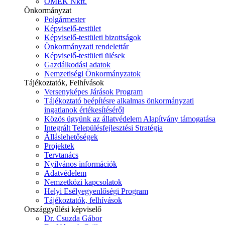
ÓMÉK Nkft.
Önkormányzat
Polgármester
Képviselő-testület
Képviselő-testületi bizottságok
Önkormányzati rendelettár
Képviselő-testületi ülések
Gazdálkodási adatok
Nemzetiségi Önkormányzatok
Tájékoztatók, Felhívások
Versenyképes Járások Program
Tájékoztató beépítésre alkalmas önkormányzati
ingatlanok értékesítéséről
Közös ügyünk az állatvédelem Alapítvány támogatása
Integrált Településfejlesztési Stratégia
Álláslehetőségek
Projektek
Tervtanács
Nyilvános információk
Adatvédelem
Nemzetközi kapcsolatok
Helyi Esélyegyenlőségi Program
Tájékoztatók, felhívások
Országgyűlési képviselő
Dr. Csuzda Gábor