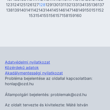
123
124
125
126
127
128
129
130
131
132
133
134
135
136
137
138
139
140
141
142
143
144
145
146
147
148
149
150
151
152
153
154
155
156
157
158
159
160
Adatvédelmi nyilatkozat
Közérdekű adatok
Akadálymentességi nyilatkozat
Probléma bejelentése az oldallal kapcsolatban:
honlap@ozd.hu
Állampolgári bejelentés: problemak@ozd.hu
Az oldalt tervezte és kivitelezte: Máté István