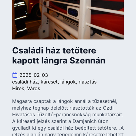
Családi ház tetőtere
kapott lángra Szennán
2025-02-03
családi ház
káreset
lángok
riasztás
Hírek
Város
Magasra csaptak a lángok annál a tűzesetnél,
melyhez tegnap délelőtt riasztották az Ózdi
Hivatásos Tűzoltó-parancsnokság munkatársait.
A káreseti jelzés szerint a Damjanich úton
gyulladt ki egy családi ház beépített tetőtere. „A
jelzés alapján nagy terjedelmű káresetre lehetett