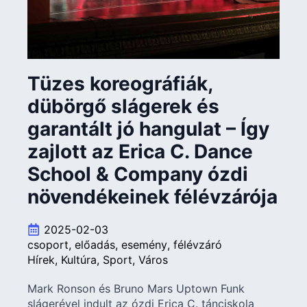
Tüzes koreográfiák,
dübörgő slágerek és
garantált jó hangulat – Így
zajlott az Erica C. Dance
School & Company ózdi
növendékeinek félévzárója
2025-02-03
csoport
előadás
esemény
félévzáró
Hírek
Kultúra
Sport
Város
Mark Ronson és Bruno Mars Uptown Funk
slágerével indult az ózdi Erica C. tánciskola