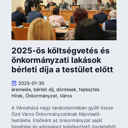
2025-ös költségvetés és
önkormányzati lakások
bérleti díja a testület előtt
2025-01-30
áremelés
bérleti díj
döntések
fejlesztés
Hírek
Önkormányzat
Város
A Városháza nagy tanácstermében gyűlt össze
Ózd Város Önkormányzatának Képviselő-
testülete. Elsőként az önkormányzat saját
bevételei és adósságot keletkeztető ügyleteiből