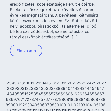
eredő fizetési kötelezettsége került előtérbe.
Ezeket az összegeket az elkövetkező három
évre kell meghatározni. A bevételek kétmilliárd
körül lesznek minden évben. Ez többek között
helyi adókból, bírságokból, talajterhelési díjból,
bérleti szerződésekből, üzemeltetésből és
tárgyi eszközök értékesítéséből […]
Elolvasom
1
2
3
4
5
6
7
8
9
10
11
12
13
14
15
16
17
18
19
20
21
22
23
24
25
26
27
28
29
30
31
32
33
34
35
36
37
38
39
40
41
42
43
44
45
46
47
48
49
50
51
52
53
54
55
56
57
58
59
60
61
62
63
64
65
66
67
68
69
70
71
72
73
74
75
76
77
78
79
80
81
82
83
84
85
86
87
88
89
90
91
92
93
94
95
96
97
98
99
100
101
102
103
104
105
106
107
108
109
110
111
112
113
114
115
116
117
118
119
120
121
122