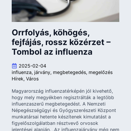
Orrfolyás, köhögés,
fejfájás, rossz közérzet –
Tombol az influenza
2025-02-04
influenza
járvány
megbetegedés
megelőzés
Hírek
Város
Magyarország influenzatérképén jól kivehető,
hogy mely megyékben regisztrálták a legtöbb
influenzaszerű megbetegedést. A Nemzeti
Népegészségügyi és Gyógyszerészeti Központ
munkatársai hetente készítenek kimutatást a
figyelőszolgálatban résztvevő orvosok
jelentései alapján. „Az influenzajárvány még nem