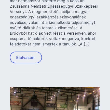
már harmadszor hirdette meg a Kossuth
Zsuzsanna Nemzeti Egészségügyi Szakképzési
Versenyt. A megmérettetés célja a magyar
egészségügyi szakképzés színvonalának
növelése, valamint a kiemelkedő teljesítményt
nyújtó diákok és tanáraik elismerése. A
Bródyból hat diák vett részt a versenyen, ahol
csupán a témakörök voltak megadva, konkrét
feladatokat nem ismertek a tanulók. „A […]
Elolvasom