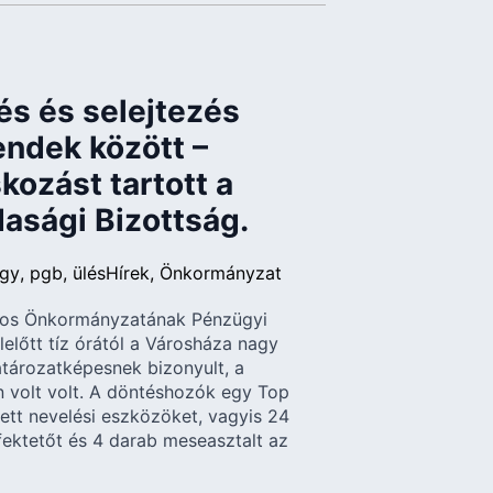
és és selejtezés
endek között –
kozást tartott a
asági Bizottság.
gy
pgb
ülés
Hírek
Önkormányzat
Város Önkormányzatának Pénzügyi
előtt tíz órától a Városháza nagy
tározatképesnek bizonyult, a
 volt volt. A döntéshozók egy Top
ett nevelési eszközöket, vagyis 24
fektetőt és 4 darab meseasztalt az