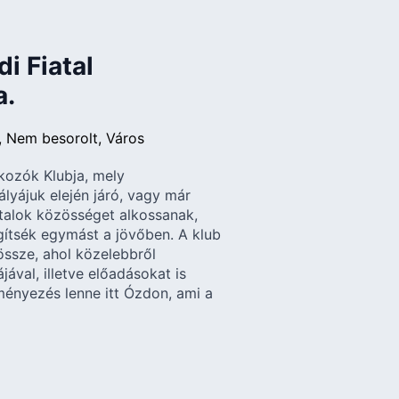
i Fiatal
a.
Nem besorolt
Város
lkozók Klubja, mely
lyájuk elején járó, vagy már
talok közösséget alkossanak,
egítsék egymást a jövőben. A klub
össze, ahol közelebbről
val, illetve előadásokat is
ményezés lenne itt Ózdon, ami a