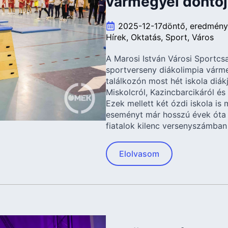
vármegyei döntőj
2025-12-17
döntő
eredmény
Hírek
Oktatás
Sport
Város
A Marosi István Városi Sportc
sportverseny diákolimpia várme
találkozón most hét iskola diák
Miskolcról, Kazincbarcikáról és
Ezek mellett két ózdi iskola i
eseményt már hosszú évek óta
fiatalok kilenc versenyszámba
Elolvasom