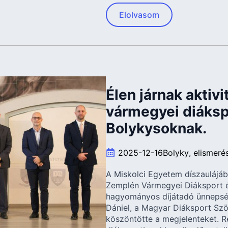
Elolvasom
Élen járnak aktiv
vármegyei diáksp
Bolykysoknak.
2025-12-16
Bolyky
elismeré
A Miskolci Egyetem díszaulájáb
Zemplén Vármegyei Diáksport 
hagyományos díjátadó ünnepség
Dániel, a Magyar Diáksport Szö
köszöntötte a megjelenteket. R