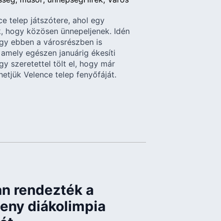
e telep játszótere, ahol egy
ők, hogy közösen ünnepeljenek. Idén
gy ebben a városrészben is
 amely egészen januárig ékesíti
y szeretettel tölt el, hogy már
hetjük Velence telep fenyőfáját.
n rendezték a
seny diákolimpia