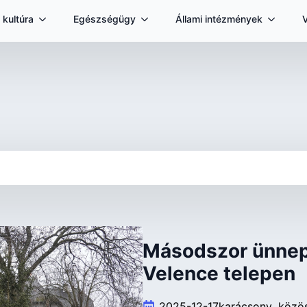
 kultúra
Egészségügy
Állami intézmények
Másodszor ünnep
Velence telepen
2025-12-17
karácsony
közö