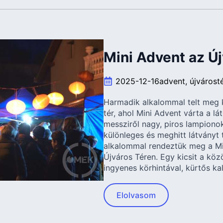
Mini Advent az Új
2025-12-16
advent
újvárost
Harmadik alkalommal telt meg k
tér, ahol Mini Advent várta a l
messziről nagy, piros lampiono
különleges és meghitt látványt 
alkalommal rendeztük meg a Min
Újváros Téren. Egy kicsit a kö
ingyenes körhintával, kürtős ka
Elolvasom