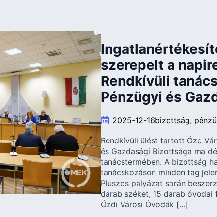
Ingatlanértékesít
szerepelt a napir
Rendkívüli tanács
Pénzügyi és Gazd
2025-12-16
bizottság
pénzü
Rendkívüli ülést tartott Ózd 
és Gazdasági Bizottsága ma dél
tanácstermében. A bizottság ha
tanácskozáson minden tag jelen
Pluszos pályázat során beszerz
darab széket, 15 darab óvodai 
Ózdi Városi Óvodák […]