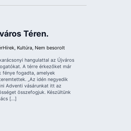
város Téren.
ér
Hírek
Kultúra
Nem besorolt
arácsonyi hangulattal az Újváros
átogatókat. A térre érkezőket már
k fénye fogadta, amelyek
teremtettek. „Az idén negyedik
i Adventi vásárunkat itt az
zösséget összefogjuk. Készültünk
lács […]