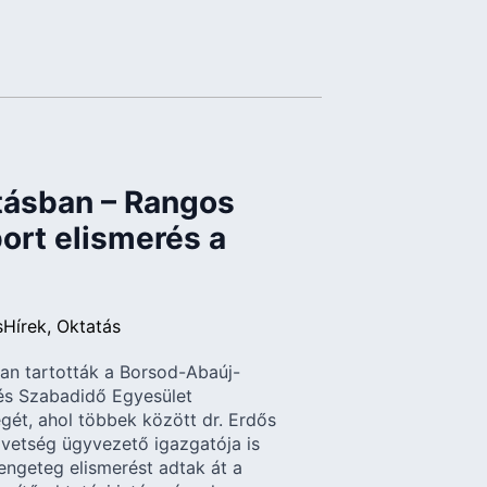
itásban – Rangos
ort elismerés a
s
Hírek
Oktatás
an tartották a Borsod-Abaúj-
és Szabadidő Egyesület
ét, ahol többek között dr. Erdős
vetség ügyvezető igazgatója is
engeteg elismerést adtak át a