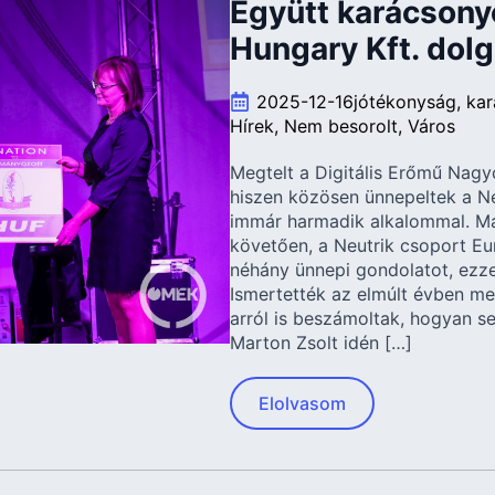
Együtt karácsony
Hungary Kft. dolg
2025-12-16
jótékonyság
kar
Hírek
Nem besorolt
Város
Megtelt a Digitális Erőmű Nag
hiszen közösen ünnepeltek a Ne
immár harmadik alkalommal. Ma
követően, a Neutrik csoport Eu
néhány ünnepi gondolatot, ezze
Ismertették az elmúlt évben me
arról is beszámoltak, hogyan se
Marton Zsolt idén […]
Elolvasom