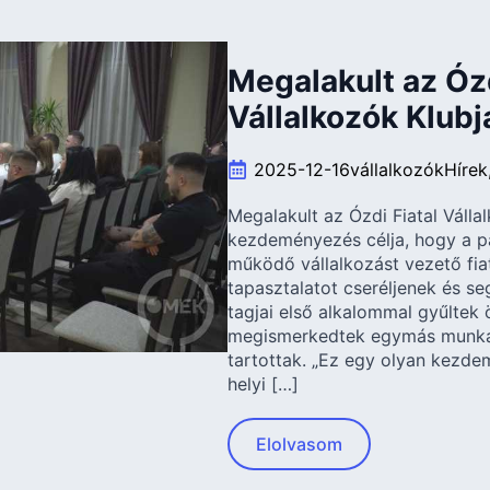
Megalakult az Ózd
Vállalkozók Klubj
2025-12-16
vállalkozók
Hírek
Megalakult az Ózdi Fiatal Válla
kezdeményezés célja, hogy a pá
működő vállalkozást vezető fia
tapasztalatot cseréljenek és s
tagjai első alkalommal gyűltek 
megismerkedtek egymás munkájá
tartottak. „Ez egy olyan kezde
helyi […]
Elolvasom