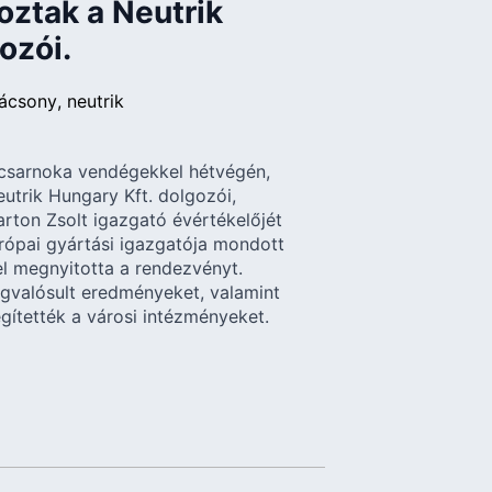
oztak a Neutrik
ozói.
ácsony
neutrik
ycsarnoka vendégekkel hétvégén,
utrik Hungary Kft. dolgozói,
rton Zsolt igazgató évértékelőjét
rópai gyártási igazgatója mondott
l megnyitotta a rendezvényt.
gvalósult eredményeket, valamint
gítették a városi intézményeket.