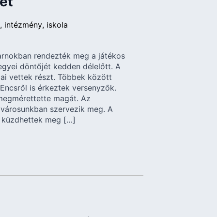
ét
intézmény
iskola
sarnokban rendezték meg a játékos
gyei döntőjét kedden délelőtt. A
jai vettek részt. Többek között
 Encsről is érkeztek versenyzők.
s megmérettette magát. Az
 városunkban szervezik meg. A
n küzdhettek meg […]