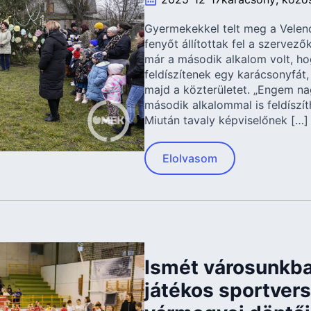
Gyermekekkel telt meg a Velenc
fenyőt állítottak fel a szervez
már a második alkalom volt, ho
feldíszítenek egy karácsonyfát,
majd a közterületet. „Engem nag
második alkalommal is feldíszít
Miután tavaly képviselőnek […]
Elolvasom
Ismét városunkba
játékos sportver