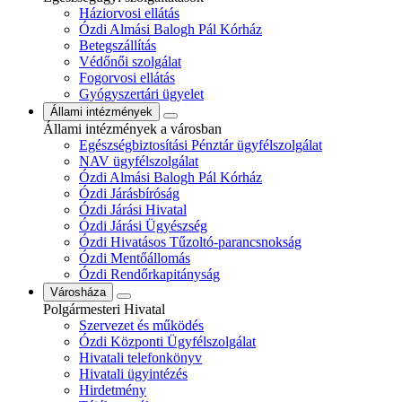
Háziorvosi ellátás
Ózdi Almási Balogh Pál Kórház
Betegszállítás
Védőnői szolgálat
Fogorvosi ellátás
Gyógyszertári ügyelet
Állami intézmények
Állami intézmények a városban
Egészségbiztosítási Pénztár ügyfélszolgálat
NAV ügyfélszolgálat
Ózdi Almási Balogh Pál Kórház
Ózdi Járásbíróság
Ózdi Járási Hivatal
Ózdi Járási Ügyészség
Ózdi Hivatásos Tűzoltó-parancsnokság
Ózdi Mentőállomás
Ózdi Rendőrkapitányság
Városháza
Polgármesteri Hivatal
Szervezet és működés
Ózdi Központi Ügyfélszolgálat
Hivatali telefonkönyv
Hivatali ügyintézés
Hirdetmény