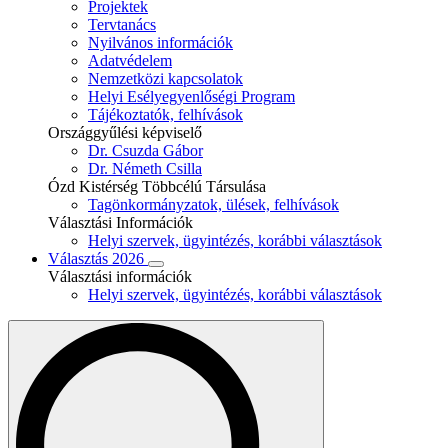
Projektek
Tervtanács
Nyilvános információk
Adatvédelem
Nemzetközi kapcsolatok
Helyi Esélyegyenlőségi Program
Tájékoztatók, felhívások
Országgyűlési képviselő
Dr. Csuzda Gábor
Dr. Németh Csilla
Ózd Kistérség Többcélú Társulása
Tagönkormányzatok, ülések, felhívások
Választási Információk
Helyi szervek, ügyintézés, korábbi választások
Választás 2026
Választási információk
Helyi szervek, ügyintézés, korábbi választások