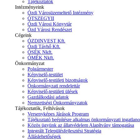
Tájékoztatók
Intézményeink
Ózdi Városüzemeltető Intézmény
ÓTSZEGYII
Ózdi Városi Könyvtár
Ózd Városi Rendészet
Cégeink
ÓZDINVEST Kft.
Ózdi Távhő Kft.
ÓSÉK Nkft.
ÓMÉK Nkft.
Önkormányzat
Polgármester
Képviselő-testület
Képviselő-testületi bizottságok
Önkormányzati rendelettár
Képviselő-testületi ülések
Gazdálkodási adatok
Nemzetiségi Önkormányzatok
Tájékoztatók, Felhívások
Versenyképes Járások Program
Tájékoztató beépítésre alkalmas önkormányzati ingatlanok
Közös ügyünk az állatvédelem Alapítvány támogatása
Integrált Településfejlesztési Stratégia
Álláslehetőségek