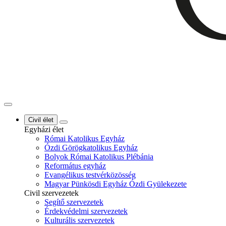
Civil élet
Egyházi élet
Római Katolikus Egyház
Ózdi Görögkatolikus Egyház
Bolyok Római Katolikus Plébánia
Református egyház
Evangélikus testvérközösség
Magyar Pünkösdi Egyház Ózdi Gyülekezete
Civil szervezetek
Segítő szervezetek
Érdekvédelmi szervezetek
Kulturális szervezetek