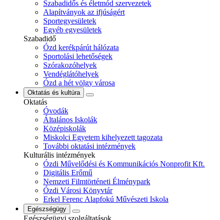
Szabadidős és életmód szervezetek
Alapítványok az ifjúságért
Sportegyesületek
Egyéb egyesületek
Szabadidő
Ózd kerékpárút hálózata
Sportolási lehetőségek
Szórakozóhelyek
Vendéglátóhelyek
Ózd a hét völgy városa
Oktatás és kultúra
Oktatás
Óvodák
Általános Iskolák
Középiskolák
Miskolci Egyetem kihelyezett tagozata
További oktatási intézmények
Kulturális intézmények
Ózdi Művelődési és Kommunikációs Nonprofit Kft.
Digitális Erőmű
Nemzeti Filmtörténeti Élménypark
Ózdi Városi Könyvtár
Erkel Ferenc Alapfokú Művészeti Iskola
Egészségügy
Egészségügyi szolgáltatások