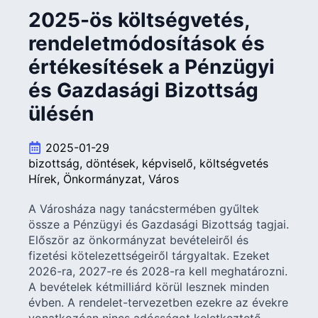
2025-ös költségvetés,
rendeletmódosítások és
értékesítések a Pénzügyi
és Gazdasági Bizottság
ülésén
2025-01-29
bizottság
döntések
képviselő
költségvetés
Hírek
Önkormányzat
Város
A Városháza nagy tanácstermében gyűltek
össze a Pénzügyi és Gazdasági Bizottság tagjai.
Először az önkormányzat bevételeiről és
fizetési kötelezettségeiről tárgyaltak. Ezeket
2026-ra, 2027-re és 2028-ra kell meghatározni.
A bevételek kétmilliárd körül lesznek minden
évben. A rendelet-tervezetben ezekre az évekre
vonatkozóan nincs adósságot keletkeztető