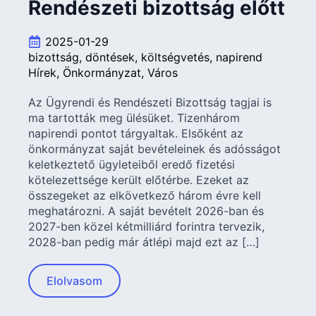
Rendészeti bizottság előtt
2025-01-29
bizottság
döntések
költségvetés
napirend
Hírek
Önkormányzat
Város
Az Ügyrendi és Rendészeti Bizottság tagjai is
ma tartották meg ülésüket. Tizenhárom
napirendi pontot tárgyaltak. Elsőként az
önkormányzat saját bevételeinek és adósságot
keletkeztető ügyleteiből eredő fizetési
kötelezettsége került előtérbe. Ezeket az
összegeket az elkövetkező három évre kell
meghatározni. A saját bevételt 2026-ban és
2027-ben közel kétmilliárd forintra tervezik,
2028-ban pedig már átlépi majd ezt az […]
Elolvasom