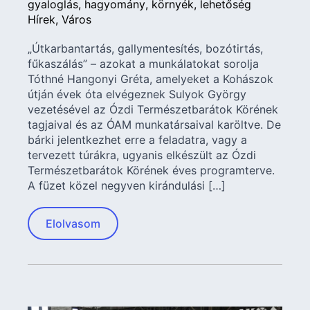
gyaloglás
hagyomány
környék
lehetőség
Hírek
Város
„Útkarbantartás, gallymentesítés, bozótirtás,
fűkaszálás” – azokat a munkálatokat sorolja
Tóthné Hangonyi Gréta, amelyeket a Kohászok
útján évek óta elvégeznek Sulyok György
vezetésével az Ózdi Természetbarátok Körének
tagjaival és az ÓAM munkatársaival karöltve. De
bárki jelentkezhet erre a feladatra, vagy a
tervezett túrákra, ugyanis elkészült az Ózdi
Természetbarátok Körének éves programterve.
A füzet közel negyven kirándulási […]
Elolvasom