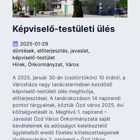
Képviselő-testületi ülés
2025-01-29
döntések
előterjesztés
javaslat
képviselő-testület
Hírek
Önkormányzat
Város
A 2025. január 30-án (csütörtökön) 10 órától, a
Városháza nagy tanácstermében kezdődő
képviselő-testületi ülés meghívója,
előterjesztései. A tanácskozáson 14 napirendi
pontot tárgyalnak, köztük Ózd város 2025. évi
költségvetését is. Meghívó 1. napirend –
Javaslat Ózd Város Önkormányzata saját
bevételeinek és adósságot keletkeztető
ügyleteiből eredő fizetési kötelezettségeinek
jóváhagyására 2. napirend – Ózd Város