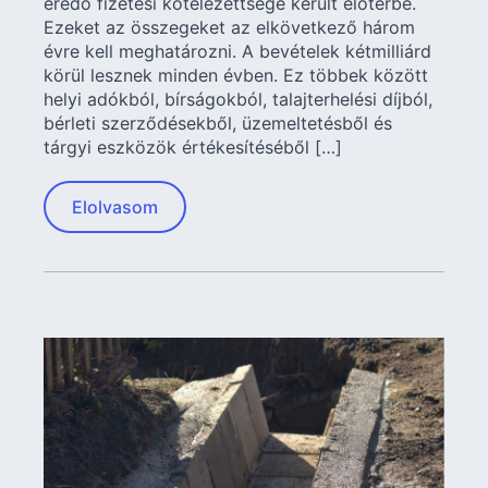
eredő fizetési kötelezettsége került előtérbe.
Ezeket az összegeket az elkövetkező három
évre kell meghatározni. A bevételek kétmilliárd
körül lesznek minden évben. Ez többek között
helyi adókból, bírságokból, talajterhelési díjból,
bérleti szerződésekből, üzemeltetésből és
tárgyi eszközök értékesítéséből […]
Elolvasom