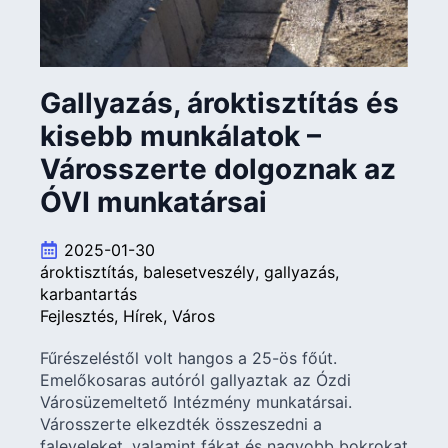
Gallyazás, ároktisztítás és
kisebb munkálatok –
Városszerte dolgoznak az
ÓVI munkatársai
2025-01-30
ároktisztítás
balesetveszély
gallyazás
karbantartás
Fejlesztés
Hírek
Város
Fűrészeléstől volt hangos a 25-ös főút.
Emelőkosaras autóról gallyaztak az Ózdi
Városüzemeltető Intézmény munkatársai.
Városszerte elkezdték összeszedni a
faleveleket, valamint fákat és nagyobb bokrokat