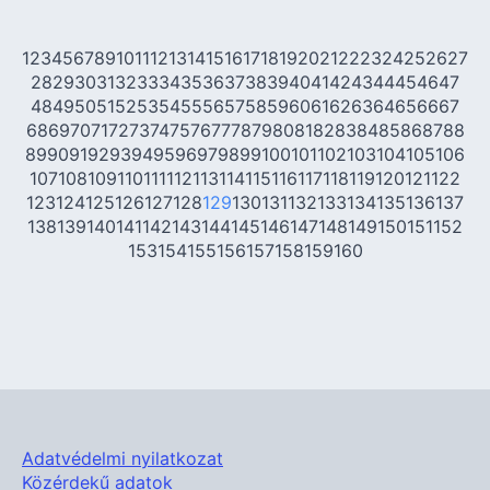
1
2
3
4
5
6
7
8
9
10
11
12
13
14
15
16
17
18
19
20
21
22
23
24
25
26
27
28
29
30
31
32
33
34
35
36
37
38
39
40
41
42
43
44
45
46
47
48
49
50
51
52
53
54
55
56
57
58
59
60
61
62
63
64
65
66
67
68
69
70
71
72
73
74
75
76
77
78
79
80
81
82
83
84
85
86
87
88
89
90
91
92
93
94
95
96
97
98
99
100
101
102
103
104
105
106
107
108
109
110
111
112
113
114
115
116
117
118
119
120
121
122
123
124
125
126
127
128
129
130
131
132
133
134
135
136
137
138
139
140
141
142
143
144
145
146
147
148
149
150
151
152
153
154
155
156
157
158
159
160
Adatvédelmi nyilatkozat
Közérdekű adatok