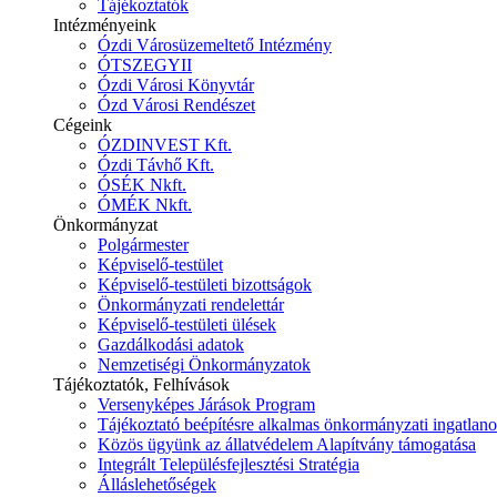
Tájékoztatók
Intézményeink
Ózdi Városüzemeltető Intézmény
ÓTSZEGYII
Ózdi Városi Könyvtár
Ózd Városi Rendészet
Cégeink
ÓZDINVEST Kft.
Ózdi Távhő Kft.
ÓSÉK Nkft.
ÓMÉK Nkft.
Önkormányzat
Polgármester
Képviselő-testület
Képviselő-testületi bizottságok
Önkormányzati rendelettár
Képviselő-testületi ülések
Gazdálkodási adatok
Nemzetiségi Önkormányzatok
Tájékoztatók, Felhívások
Versenyképes Járások Program
Tájékoztató beépítésre alkalmas önkormányzati ingatlanok
Közös ügyünk az állatvédelem Alapítvány támogatása
Integrált Településfejlesztési Stratégia
Álláslehetőségek