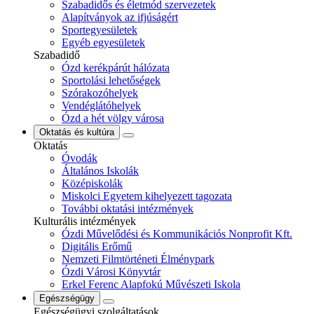
Szabadidős és életmód szervezetek
Alapítványok az ifjúságért
Sportegyesületek
Egyéb egyesületek
Szabadidő
Ózd kerékpárút hálózata
Sportolási lehetőségek
Szórakozóhelyek
Vendéglátóhelyek
Ózd a hét völgy városa
Oktatás és kultúra
Oktatás
Óvodák
Általános Iskolák
Középiskolák
Miskolci Egyetem kihelyezett tagozata
További oktatási intézmények
Kulturális intézmények
Ózdi Művelődési és Kommunikációs Nonprofit Kft.
Digitális Erőmű
Nemzeti Filmtörténeti Élménypark
Ózdi Városi Könyvtár
Erkel Ferenc Alapfokú Művészeti Iskola
Egészségügy
Egészségügyi szolgáltatások