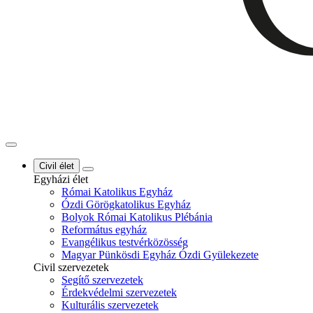
Civil élet
Egyházi élet
Római Katolikus Egyház
Ózdi Görögkatolikus Egyház
Bolyok Római Katolikus Plébánia
Református egyház
Evangélikus testvérközösség
Magyar Pünkösdi Egyház Ózdi Gyülekezete
Civil szervezetek
Segítő szervezetek
Érdekvédelmi szervezetek
Kulturális szervezetek