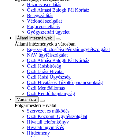
Háziorvosi ellátás
Ózdi Almási Balogh Pál Kórház
Betegszállítás
Védőnői szolgálat
Fogorvosi ellátás
Gyógyszertári ügyelet
Állami intézmények
Állami intézmények a városban
Egészségbiztosítási Pénztár ügyfélszolgálat
NAV ügyfélszolgálat
Ózdi Almási Balogh Pál Kórház
Ózdi Járásbíróság
Ózdi Járási Hivatal
Ózdi Járási Ügyészség
Ózdi Hivatásos Tűzoltó-parancsnokság
Ózdi Mentőállomás
Ózdi Rendőrkapitányság
Városháza
Polgármesteri Hivatal
Szervezet és működés
Ózdi Központi Ügyfélszolgálat
Hivatali telefonkönyv
Hivatali ügyintézés
Hirdetmény