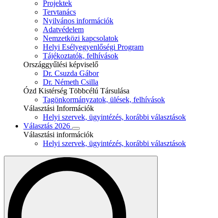
Projektek
Tervtanács
Nyilvános információk
Adatvédelem
Nemzetközi kapcsolatok
Helyi Esélyegyenlőségi Program
Tájékoztatók, felhívások
Országgyűlési képviselő
Dr. Csuzda Gábor
Dr. Németh Csilla
Ózd Kistérség Többcélú Társulása
Tagönkormányzatok, ülések, felhívások
Választási Információk
Helyi szervek, ügyintézés, korábbi választások
Választás 2026
Választási információk
Helyi szervek, ügyintézés, korábbi választások