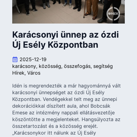
Karácsonyi ünnep az ózdi
Új Esély Központban
2025-12-19
karácsony
közösség
összefogás
segítség
Hírek
Város
Idén is megrendezték a már hagyománnyá vált
karácsonyi ünnepséget az ózdi Új Esély
Központban. Vendégekkel telt meg az ünnepi
dekorációkkal díszített aula, ahol Bobcsák
Emese az intézmény nappali ellátásvezetője
köszöntötte a megjelenteket. Hangsúlyozta az
összetartozást és a közösség erejét.
„Karácsonykor itt nálunk az Új Esély