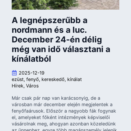
A legnépszerűbb a
nordmann és a luc.
December 24-én délig
még van idő választani a
kínálatból
2025-12-19
ezüst
fenyő
kereskedő
kínálat
Hírek
Város
Már csak pár nap van karácsonyig, de a
városban már december elején megjelentek a
fenyőfaárusok. Először a nagyobb fák fogynak
el, amelyeket főként intézmények képviselői
vásárolnak meg, ahogyan azonban közeledünk
az ünnephez, egyre több magánszemély jelenik