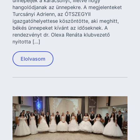
ünnepeljék a karácsonyt, illetve hogy
hangolódjanak az ünnepekre. A megjelenteket
Turcsányi Adrienn, az ÓTSZEGYII
igazgatóhelyettese köszöntötte, aki meghitt,
békés ünnepeket kívánt az időseknek. A
rendezvényt dr. Olexa Renáta klubvezető
nyitotta […]
Elolvasom