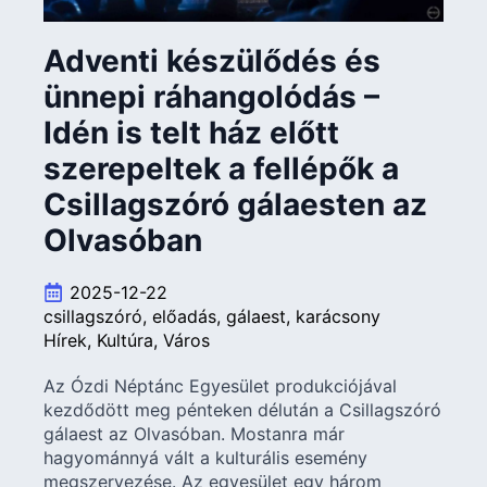
Adventi készülődés és
ünnepi ráhangolódás –
Idén is telt ház előtt
szerepeltek a fellépők a
Csillagszóró gálaesten az
Olvasóban
2025-12-22
csillagszóró
előadás
gálaest
karácsony
Hírek
Kultúra
Város
Az Ózdi Néptánc Egyesület produkciójával
kezdődött meg pénteken délután a Csillagszóró
gálaest az Olvasóban. Mostanra már
hagyománnyá vált a kulturális esemény
megszervezése. Az egyesület egy három