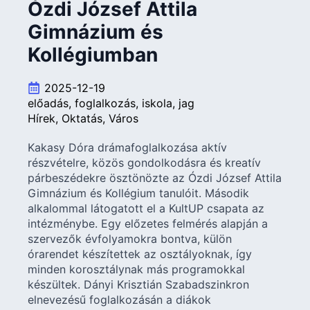
Ózdi József Attila
Gimnázium és
Kollégiumban
2025-12-19
előadás
foglalkozás
iskola
jag
Hírek
Oktatás
Város
Kakasy Dóra drámafoglalkozása aktív
részvételre, közös gondolkodásra és kreatív
párbeszédekre ösztönözte az Ózdi József Attila
Gimnázium és Kollégium tanulóit. Második
alkalommal látogatott el a KultUP csapata az
intézménybe. Egy előzetes felmérés alapján a
szervezők évfolyamokra bontva, külön
órarendet készítettek az osztályoknak, így
minden korosztálynak más programokkal
készültek. Dányi Krisztián Szabadszinkron
elnevezésű foglalkozásán a diákok