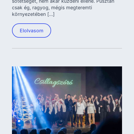
sötétséget, nem akar küzdeni ellene. Pusztán
csak ég, ragyog, mégis megteremti
környezetében […]
Elolvasom