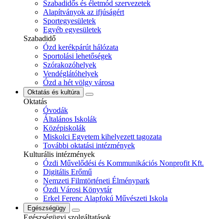
Szabadidős és életmód szervezetek
Alapítványok az ifjúságért
Sportegyesületek
Egyéb egyesületek
Szabadidő
Ózd kerékpárút hálózata
Sportolási lehetőségek
Szórakozóhelyek
Vendéglátóhelyek
Ózd a hét völgy városa
Oktatás és kultúra
Oktatás
Óvodák
Általános Iskolák
Középiskolák
Miskolci Egyetem kihelyezett tagozata
További oktatási intézmények
Kulturális intézmények
Ózdi Művelődési és Kommunikációs Nonprofit Kft.
Digitális Erőmű
Nemzeti Filmtörténeti Élménypark
Ózdi Városi Könyvtár
Erkel Ferenc Alapfokú Művészeti Iskola
Egészségügy
Egészségügyi szolgáltatások