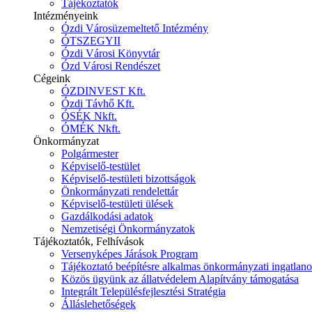
Tájékoztatók
Intézményeink
Ózdi Városüzemeltető Intézmény
ÓTSZEGYII
Ózdi Városi Könyvtár
Ózd Városi Rendészet
Cégeink
ÓZDINVEST Kft.
Ózdi Távhő Kft.
ÓSÉK Nkft.
ÓMÉK Nkft.
Önkormányzat
Polgármester
Képviselő-testület
Képviselő-testületi bizottságok
Önkormányzati rendelettár
Képviselő-testületi ülések
Gazdálkodási adatok
Nemzetiségi Önkormányzatok
Tájékoztatók, Felhívások
Versenyképes Járások Program
Tájékoztató beépítésre alkalmas önkormányzati ingatlanok
Közös ügyünk az állatvédelem Alapítvány támogatása
Integrált Településfejlesztési Stratégia
Álláslehetőségek