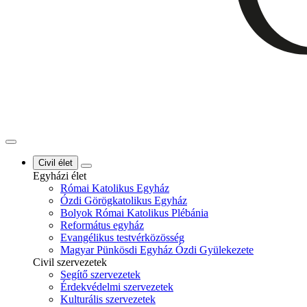
Civil élet
Egyházi élet
Római Katolikus Egyház
Ózdi Görögkatolikus Egyház
Bolyok Római Katolikus Plébánia
Református egyház
Evangélikus testvérközösség
Magyar Pünkösdi Egyház Ózdi Gyülekezete
Civil szervezetek
Segítő szervezetek
Érdekvédelmi szervezetek
Kulturális szervezetek