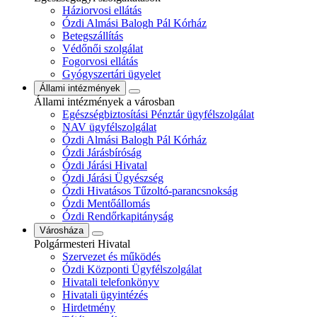
Háziorvosi ellátás
Ózdi Almási Balogh Pál Kórház
Betegszállítás
Védőnői szolgálat
Fogorvosi ellátás
Gyógyszertári ügyelet
Állami intézmények
Állami intézmények a városban
Egészségbiztosítási Pénztár ügyfélszolgálat
NAV ügyfélszolgálat
Ózdi Almási Balogh Pál Kórház
Ózdi Járásbíróság
Ózdi Járási Hivatal
Ózdi Járási Ügyészség
Ózdi Hivatásos Tűzoltó-parancsnokság
Ózdi Mentőállomás
Ózdi Rendőrkapitányság
Városháza
Polgármesteri Hivatal
Szervezet és működés
Ózdi Központi Ügyfélszolgálat
Hivatali telefonkönyv
Hivatali ügyintézés
Hirdetmény