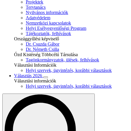
Projektek
Tervtanács
Nyilvános információk
Adatvédelem
Nemzetközi kapcsolatok
Helyi Esélyegyenlőségi Program
Tájékoztatók, felhívások
Országgyűlési képviselő
Dr. Csuzda Gábor
Dr. Németh Csilla
Ózd Kistérség Többcélú Társulása
Tagönkormányzatok, ülések, felhívások
Választási Információk
Helyi szervek, ügyintézés, korábbi választások
Választás 2026
Választási információk
Helyi szervek, ügyintézés, korábbi választások