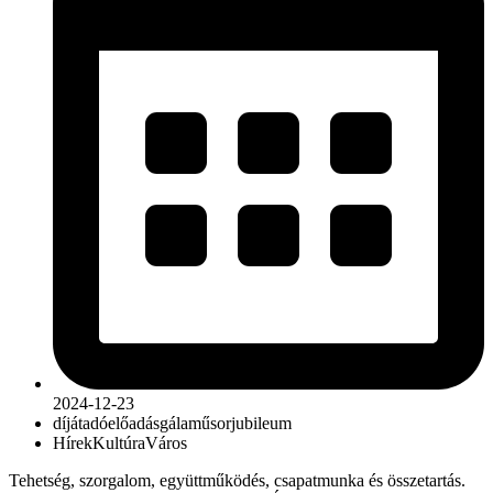
2024-12-23
díjátadó
előadás
gálaműsor
jubileum
Hírek
Kultúra
Város
Tehetség, szorgalom, együttműködés, csapatmunka és összetartás.