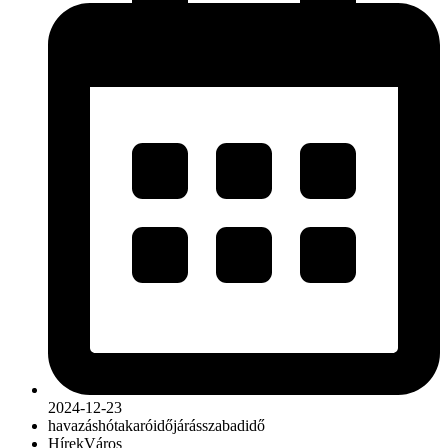
2024-12-23
havazás
hótakaró
időjárás
szabadidő
Hírek
Város