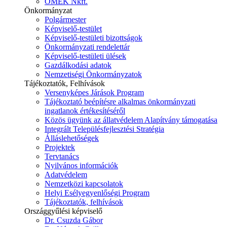
ÓMÉK Nkft.
Önkormányzat
Polgármester
Képviselő-testület
Képviselő-testületi bizottságok
Önkormányzati rendelettár
Képviselő-testületi ülések
Gazdálkodási adatok
Nemzetiségi Önkormányzatok
Tájékoztatók, Felhívások
Versenyképes Járások Program
Tájékoztató beépítésre alkalmas önkormányzati
ingatlanok értékesítéséről
Közös ügyünk az állatvédelem Alapítvány támogatása
Integrált Településfejlesztési Stratégia
Álláslehetőségek
Projektek
Tervtanács
Nyilvános információk
Adatvédelem
Nemzetközi kapcsolatok
Helyi Esélyegyenlőségi Program
Tájékoztatók, felhívások
Országgyűlési képviselő
Dr. Csuzda Gábor