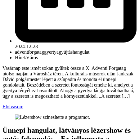
2024-12-23
advent
forgatag
gyertyagyújtás
hangulat
Hírek
Város
Vasárnap este ismét sokan gyűltek össze a X. Adventi Forgatag
utolsó napján a Városház téren. A kulturális műsorok után Janiczak
Dávid polgármester lépett a színpadra és mondta el ünnepi
gondolatait. Beszédében a szeretet fontosságát emelte ki, amelyet a
gyertya fényéhez hasonlított. Ahogy a gyertya lángja továbbadható,
úgy a szeretet is megosztható a környezetünkkel. „A szeretet […]
Elolvasom
Ünnepi hangulat, látványos lézershow és
autós felvonulás – Ez jellemezte a