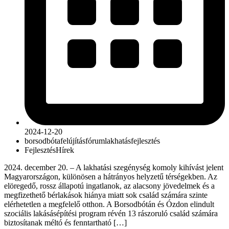
2024-12-20
borsodbóta
felújítás
fórum
lakhatásfejlesztés
Fejlesztés
Hírek
2024. december 20. – A lakhatási szegénység komoly kihívást jelent
Magyarországon, különösen a hátrányos helyzetű térségekben. Az
elöregedő, rossz állapotú ingatlanok, az alacsony jövedelmek és a
megfizethető bérlakások hiánya miatt sok család számára szinte
elérhetetlen a megfelelő otthon. A Borsodbótán és Ózdon elindult
szociális lakásásépítési program révén 13 rászoruló család számára
biztosítanak méltó és fenntartható […]