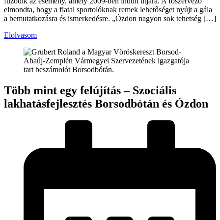
fűződik az esemény, amely 2009-ben indult útjára. A főszervező
elmondta, hogy a fiatal sportolóknak remek lehetőséget nyújt a gála
a bemutatkozásra és ismerkedésre. „Ózdon nagyon sok tehetség […]
Elolvasom
Több mint egy felújítás – Szociális
lakhatásfejlesztés Borsodbótán és Ózdon