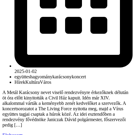
2025-01-02
együttes
hagyomány
karácsony
koncert
Hírek
Kultúra
Város
A Metál Karácsony nevet viselő rendezvényre érkezőknek délután
öt óra előtt kinyitották a Civil Ház kapuit. Idén már XIV.
alkalommal várták a keményebb zenét kedvelőket a szervezők. A
koncertsorozatot a The Living Force nyitotta meg, majd a Vírus
együttes tagjai csaptak a húrok közé. Az idei esztendőben a
rendezvény fővédnöke Janiczak Dávid polgármester, főszervezői
pedig […]