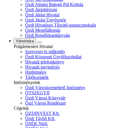
Ózdi Almási Balogh Pál Kórház
Ózdi Járásbíróság
Ózdi Járási Hivatal
Ózdi Járási Ügyészség
Ózdi Hivatásos Tűzoltó-parancsnokság
Ózdi Mentőállomás
Ózdi Rendőrkapitányság
Városháza
Polgármesteri Hivatal
Szervezet és működés
Ózdi Központi Ügyfélszolgálat
Hivatali telefonkönyv
Hivatali ügyintézés
Hirdetmény
Tájékoztatók
Intézményeink
Ózdi Városüzemeltető Intézmény
ÓTSZEGYII
Ózdi Városi Könyvtár
Ózd Városi Rendészet
Cégeink
ÓZDINVEST Kft.
Ózdi Távhő Kft.
ÓSÉK Nkft.