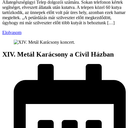
Állategészségügyi Telep dolgozói számára. Sokan telefonon kértek
segítséget, elveszett állataik után kutatva. A telepen közel 60 kutya
tartózkodik, az ünnepek előtt volt pár üres hely, azonban ezek hamar
megteltek. „A petárdázás már szilveszter előtt megkezdődött,
úgyhogy mi már szilveszter előtt több kutyát is behoztunk […]
Elolvasom
XIV. Metál Karácsony a Civil Házban