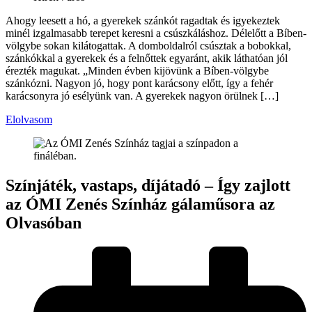
Ahogy leesett a hó, a gyerekek szánkót ragadtak és igyekeztek
minél izgalmasabb terepet keresni a csúszkáláshoz. Délelőtt a Bíben-
völgybe sokan kilátogattak. A domboldalról csúsztak a bobokkal,
szánkókkal a gyerekek és a felnőttek egyaránt, akik láthatóan jól
érezték magukat. „Minden évben kijövünk a Bíben-völgybe
szánkózni. Nagyon jó, hogy pont karácsony előtt, így a fehér
karácsonyra jó esélyünk van. A gyerekek nagyon örülnek […]
Elolvasom
Színjáték, vastaps, díjátadó – Így zajlott
az ÓMI Zenés Színház gálaműsora az
Olvasóban