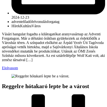
2024-12-23
advent
előadó
felvonulás
forgatag
Hírek
Kultúra
Város
Vásári hangulat fogadta a kilátogatókat aranyvasárnap az Adventi
Forgatagon. Már a délutáni órákban gyülekeztek az érdeklődők a
Városház téren. A színpadot elsőként az Árpád Vezér Úti Tagóvoda
apróságai vették birtokba, majd a Sajóvárkonyi Általános Iskola
növendékei mutatták be produkcióikat. Utánuk az ÓMI Zenés
Színház műsora következett. Az est sztárfellépője Wolf Kati volt, aki
zenész társaival […]
Elolvasom
Reggelre hótakaró lepte be a várost