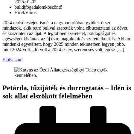
2025-01-02
buli
dj
fogadalom
köszöntő
Hírek
Város
2024 utolsó estéjén ismét a nagyparkolóban gyűltek össze
mindazok, akik retró bulival szerették volna elbúcsúztatni az óévet,
és köszönteni az újat. A legtöbben szeretetet, boldogságot és
egészséget kívántak az új évre maguknak és szeretteiknek is. Abban
mindenki egyetértett, hogy 2025 minden tekintetben legyen jobb,
mint 2024 volt. „Jó volt a 2024-es év, szerencsés volt, egész […]
Elolvasom
Petárda, tűzijáték és durrogtatás – Idén is
sok állat elszökött félelmében