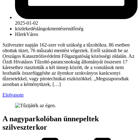
2025-01-02
közlekedés
lángok
mentés
rendőrség
Hírek
Város
Szilveszter napján 162-szer volt szükség a tűzoltókra. 86 esetben
oltottak tüzet, 76 műszaki mentést végeztek. Erről számolt be az
Országos Katasztrófavédelmi Főigazgatóság közösségi oldalán. Az
Ózdi Hivatásos Tűzoltó-parancsnokság állományát összesen 17
káresethez riasztották a két ünnep között, de a vonulások nem
hozhatók összefüggésbe az ilyenkor szokványos karácsonyi
tűzesetekkel, vagy pirotechnikai eszközökkel. „Megszaporodtak
azonban a kéménytüzek, […]
Elolvasom
A nagyparkolóban ünnepeltek
szilveszterkor