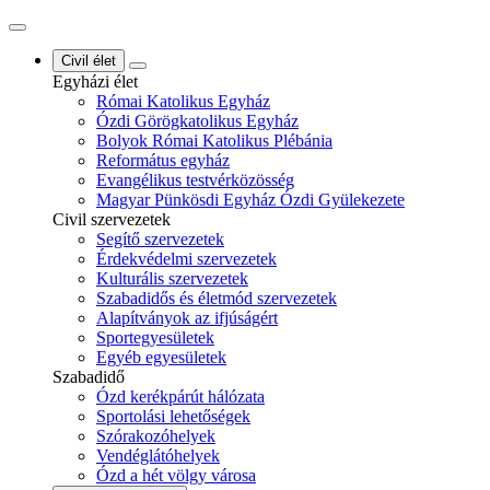
Civil élet
Egyházi élet
Római Katolikus Egyház
Ózdi Görögkatolikus Egyház
Bolyok Római Katolikus Plébánia
Református egyház
Evangélikus testvérközösség
Magyar Pünkösdi Egyház Ózdi Gyülekezete
Civil szervezetek
Segítő szervezetek
Érdekvédelmi szervezetek
Kulturális szervezetek
Szabadidős és életmód szervezetek
Alapítványok az ifjúságért
Sportegyesületek
Egyéb egyesületek
Szabadidő
Ózd kerékpárút hálózata
Sportolási lehetőségek
Szórakozóhelyek
Vendéglátóhelyek
Ózd a hét völgy városa