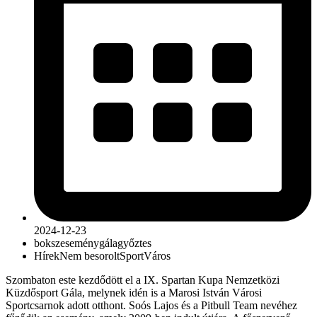
2024-12-23
boksz
esemény
gála
győztes
Hírek
Nem besorolt
Sport
Város
Szombaton este kezdődött el a IX. Spartan Kupa Nemzetközi
Küzdősport Gála, melynek idén is a Marosi István Városi
Sportcsarnok adott otthont. Soós Lajos és a Pitbull Team nevéhez