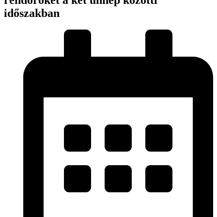
rendőröket a két ünnep közötti
időszakban