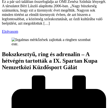
Ez a pár szó találóan összefoglalja az ÓMI Zenész Színház lényegét.
A társulatot Béri László alapította 2006-ban. „Nagy büszkeség
számunkra, hogy ezt a tizennyolc évet megéltük. Nagyon sok
minden történt az elmúlt tizennyolc évben, de azt hiszem a
legfontosabbat, a közönség szórakoztatását, az ózdi kultúrába való
beépülést, azt megoldottuk […]
Elolvasom
Bokszkesztyű, ring és adrenalin – A
hétvégén tartották a IX. Spartan Kupa
Nemzetközi Küzdősport Gálát