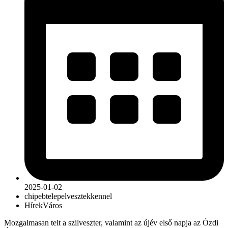
2025-01-02
chip
ebtelep
elvesztek
kennel
Hírek
Város
Mozgalmasan telt a szilveszter, valamint az újév első napja az Ózdi