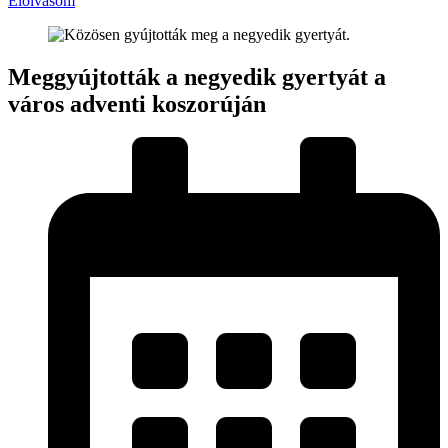
Elolvasom
Meggyújtották a negyedik gyertyát a
város adventi koszorúján