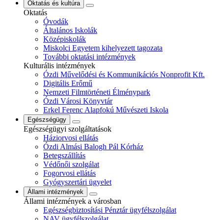
Oktatás és kultúra
Oktatás
Óvodák
Általános Iskolák
Középiskolák
Miskolci Egyetem kihelyezett tagozata
További oktatási intézmények
Kulturális intézmények
Ózdi Művelődési és Kommunikációs Nonprofit Kft.
Digitális Erőmű
Nemzeti Filmtörténeti Élménypark
Ózdi Városi Könyvtár
Erkel Ferenc Alapfokú Művészeti Iskola
Egészségügy
Egészségügyi szolgáltatások
Háziorvosi ellátás
Ózdi Almási Balogh Pál Kórház
Betegszállítás
Védőnői szolgálat
Fogorvosi ellátás
Gyógyszertári ügyelet
Állami intézmények
Állami intézmények a városban
Egészségbiztosítási Pénztár ügyfélszolgálat
NAV ügyfélszolgálat