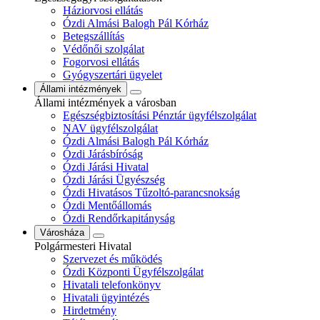
Háziorvosi ellátás
Ózdi Almási Balogh Pál Kórház
Betegszállítás
Védőnői szolgálat
Fogorvosi ellátás
Gyógyszertári ügyelet
Állami intézmények
Állami intézmények a városban
Egészségbiztosítási Pénztár ügyfélszolgálat
NAV ügyfélszolgálat
Ózdi Almási Balogh Pál Kórház
Ózdi Járásbíróság
Ózdi Járási Hivatal
Ózdi Járási Ügyészség
Ózdi Hivatásos Tűzoltó-parancsnokság
Ózdi Mentőállomás
Ózdi Rendőrkapitányság
Városháza
Polgármesteri Hivatal
Szervezet és működés
Ózdi Központi Ügyfélszolgálat
Hivatali telefonkönyv
Hivatali ügyintézés
Hirdetmény