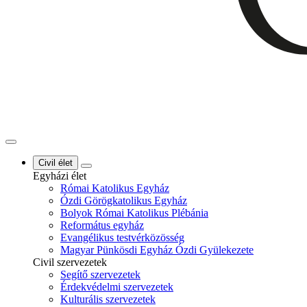
Civil élet
Egyházi élet
Római Katolikus Egyház
Ózdi Görögkatolikus Egyház
Bolyok Római Katolikus Plébánia
Református egyház
Evangélikus testvérközösség
Magyar Pünkösdi Egyház Ózdi Gyülekezete
Civil szervezetek
Segítő szervezetek
Érdekvédelmi szervezetek
Kulturális szervezetek