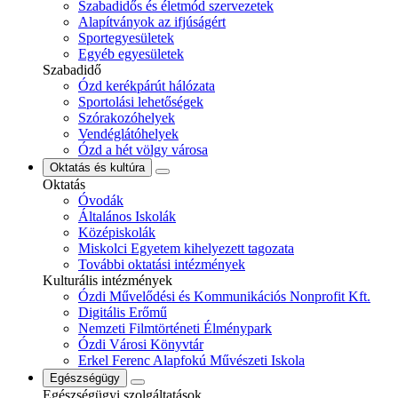
Szabadidős és életmód szervezetek
Alapítványok az ifjúságért
Sportegyesületek
Egyéb egyesületek
Szabadidő
Ózd kerékpárút hálózata
Sportolási lehetőségek
Szórakozóhelyek
Vendéglátóhelyek
Ózd a hét völgy városa
Oktatás és kultúra
Oktatás
Óvodák
Általános Iskolák
Középiskolák
Miskolci Egyetem kihelyezett tagozata
További oktatási intézmények
Kulturális intézmények
Ózdi Művelődési és Kommunikációs Nonprofit Kft.
Digitális Erőmű
Nemzeti Filmtörténeti Élménypark
Ózdi Városi Könyvtár
Erkel Ferenc Alapfokú Művészeti Iskola
Egészségügy
Egészségügyi szolgáltatások