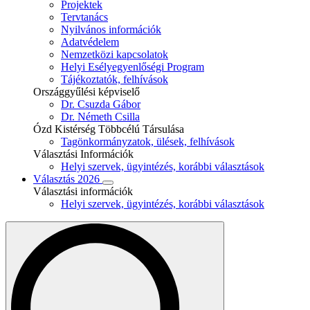
Projektek
Tervtanács
Nyilvános információk
Adatvédelem
Nemzetközi kapcsolatok
Helyi Esélyegyenlőségi Program
Tájékoztatók, felhívások
Országgyűlési képviselő
Dr. Csuzda Gábor
Dr. Németh Csilla
Ózd Kistérség Többcélú Társulása
Tagönkormányzatok, ülések, felhívások
Választási Információk
Helyi szervek, ügyintézés, korábbi választások
Választás 2026
Választási információk
Helyi szervek, ügyintézés, korábbi választások