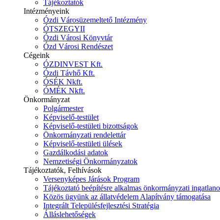
Tájékoztatók
Intézményeink
Ózdi Városüzemeltető Intézmény
ÓTSZEGYII
Ózdi Városi Könyvtár
Ózd Városi Rendészet
Cégeink
ÓZDINVEST Kft.
Ózdi Távhő Kft.
ÓSÉK Nkft.
ÓMÉK Nkft.
Önkormányzat
Polgármester
Képviselő-testület
Képviselő-testületi bizottságok
Önkormányzati rendelettár
Képviselő-testületi ülések
Gazdálkodási adatok
Nemzetiségi Önkormányzatok
Tájékoztatók, Felhívások
Versenyképes Járások Program
Tájékoztató beépítésre alkalmas önkormányzati ingatlanok
Közös ügyünk az állatvédelem Alapítvány támogatása
Integrált Településfejlesztési Stratégia
Álláslehetőségek