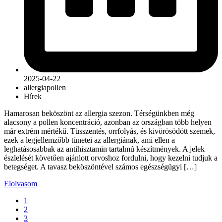
2025-04-22
allergia
pollen
Hírek
Hamarosan beköszönt az allergia szezon. Térségünkben még
alacsony a pollen koncentráció, azonban az országban több helyen
már extrém mértékű. Tüsszentés, orrfolyás, és kivörösödött szemek,
ezek a legjellemzőbb tünetei az allergiának, ami ellen a
leghatásosabbak az antihisztamin tartalmú készítmények. A jelek
észlelését követően ajánlott orvoshoz fordulni, hogy kezelni tudjuk a
betegséget. A tavasz beköszöntével számos egészségügyi […]
Elolvasom
1
2
3