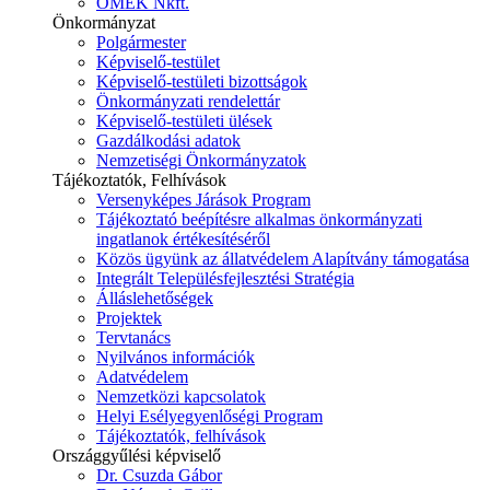
ÓMÉK Nkft.
Önkormányzat
Polgármester
Képviselő-testület
Képviselő-testületi bizottságok
Önkormányzati rendelettár
Képviselő-testületi ülések
Gazdálkodási adatok
Nemzetiségi Önkormányzatok
Tájékoztatók, Felhívások
Versenyképes Járások Program
Tájékoztató beépítésre alkalmas önkormányzati
ingatlanok értékesítéséről
Közös ügyünk az állatvédelem Alapítvány támogatása
Integrált Településfejlesztési Stratégia
Álláslehetőségek
Projektek
Tervtanács
Nyilvános információk
Adatvédelem
Nemzetközi kapcsolatok
Helyi Esélyegyenlőségi Program
Tájékoztatók, felhívások
Országgyűlési képviselő
Dr. Csuzda Gábor