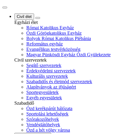
Civil élet
Egyházi élet
Római Katolikus Egyház
Ózdi Görögkatolikus Egyház
Bolyok Római Katolikus Plébánia
Református egyház
Evangélikus testvérközösség
Magyar Pünkösdi Egyház Ózdi Gyülekezete
Civil szervezetek
Segítő szervezetek
Érdekvédelmi szervezetek
Kulturális szervezetek
Szabadidős és életmód szervezetek
Alapítványok az ifjúságért
Sportegyesületek
Egyéb egyesületek
Szabadidő
Ózd kerékpárút hálózata
Sportolási lehetőségek
Szórakozóhelyek
Vendéglátóhelyek
Ózd a hét völgy városa