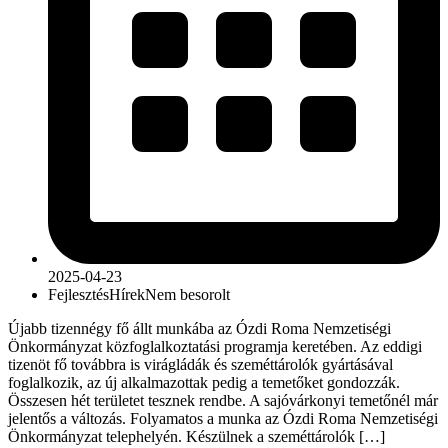
2025-04-23
Fejlesztés
Hírek
Nem besorolt
Újabb tizennégy fő állt munkába az Ózdi Roma Nemzetiségi
Önkormányzat közfoglalkoztatási programja keretében. Az eddigi
tizenöt fő továbbra is virágládák és szeméttárolók gyártásával
foglalkozik, az új alkalmazottak pedig a temetőket gondozzák.
Összesen hét területet tesznek rendbe. A sajóvárkonyi temetőnél már
jelentős a változás. Folyamatos a munka az Ózdi Roma Nemzetiségi
Önkormányzat telephelyén. Készülnek a szeméttárolók […]