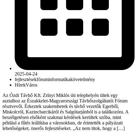
2025-04-24
fejlesztések
fórum
informatika
követelmény
Hírek
Város
Az Ózdi Távhő Kft. Zrínyi Miklós úti telephelyén ültek egy
asztalhoz az Északkelet-Magyarországi Távhőszolgáltatói Fórum
résztvevői. Érkeztek szakemberek és távhő vezetők Egerből,
Miskolcról, Kazincbarcikáról és Salgótarjánból is a találkozóra. A
beszélgetésen elsőként szakmai kérdések kerültek szóba, mint
például a fűtés leállítása a városokban, de érintették a pályázati
lehetőségeket, önerős fejlesztéseket. „Az nem titok, hogy a […]