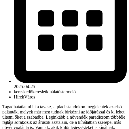
2025-04-25
kereskedő
kereslet
kínálat
őstermelő
Hírek
Város
Tagadhatatlanul itt a tavasz, a piaci standokon megjelentek az első
palánták, melyek már meg tudnak birkózni az időjárással és ki lehet
ültetni őket a szabadba. Leginkább a növendék paradicsom többféle
fajtája sorakozik az árusok asztalain, de a kínálatban szerepel más
növénypalánta is. Vannak, akik különlegességeket is kínálnak,