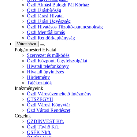
Ózdi Almási Balogh Pál Kórház
Ózdi Járásbíróság
Ózdi Járási Hivatal
Ózdi Járási Ügyészség
Ózdi Hivatásos Tűzoltó-parancsnokság
Ózdi Mentőállomás
Ózdi Rendőrkapitányság
Városháza
Polgármesteri Hivatal
Szervezet és működés
Ózdi Központi Ügyfélszolgálat
Hivatali telefonkönyv
Hivatali ügyintézés
Hirdetmény
Tájékoztatók
Intézményeink
Ózdi Városüzemeltető Intézmény
ÓTSZEGYII
Ózdi Városi Könyvtár
Ózd Városi Rendészet
Cégeink
ÓZDINVEST Kft.
Ózdi Távhő Kft.
ÓSÉK Nkft.