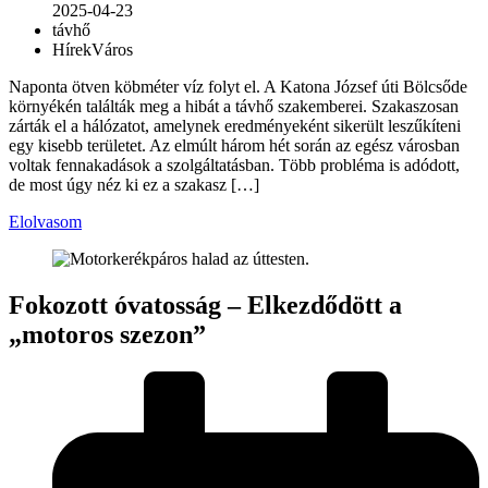
2025-04-23
távhő
Hírek
Város
Naponta ötven köbméter víz folyt el. A Katona József úti Bölcsőde
környékén találták meg a hibát a távhő szakemberei. Szakaszosan
zárták el a hálózatot, amelynek eredményeként sikerült leszűkíteni
egy kisebb területet. Az elmúlt három hét során az egész városban
voltak fennakadások a szolgáltatásban. Több probléma is adódott,
de most úgy néz ki ez a szakasz […]
Elolvasom
Fokozott óvatosság – Elkezdődött a
„motoros szezon”