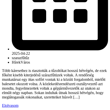
2025-04-22
szarazfű
tűz
Hírek
Város
Több káresethez is riasztották a tűzoltókat hosszú hétvégén, de ezek
főként kisebb kiterjedésű szárazfűtüzek voltak. A rendőrség
munkatársai egy ittas sofőrt vontak ki a közúti forgalomból, mielőtt
balesetet okozott volna. A közlekedésrendészeti osztályvezető azt
mondta, fegyelmezettek voltak a gépjárművezetők az utakon az
elmúlt négy napban. Sokan indultak útnak hosszú hétvégén, hogy
meglátogassák rokonaikat, szeretteiket húsvét […]
Elolvasom