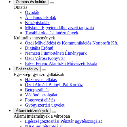
Oktatás és kultúra
Oktatás
Óvodák
Általános Iskolák
Középiskolák
Miskolci Egyetem kihelyezett tagozata
További oktatási intézmények
Kulturális intézmények
Ózdi Művelődési és Kommunikációs Nonprofit Kft.
Digitális Erőmű
Nemzeti Filmtörténeti Élménypark
Ózdi Városi Könyvtár
Erkel Ferenc Alapfokú Művészeti Iskola
Egészségügy
Egészségügyi szolgáltatások
Háziorvosi ellátás
Ózdi Almási Balogh Pál Kórház
Betegszállítás
Védőnői szolgálat
Fogorvosi ellátás
Gyógyszertári ügyelet
Állami intézmények
Állami intézmények a városban
Egészségbiztosítási Pénztár ügyfélszolgálat
NAV ügyfélszolgálat