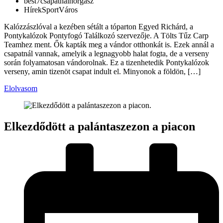
best7
csapat
hal
horgász
Hírek
Sport
Város
Kalózzászlóval a kezében sétált a tóparton Egyed Richárd, a
Pontykalózok Pontyfogó Találkozó szervezője. A Tölts Tűz Carp
Teamhez ment. Ők kapták meg a vándor otthonkát is. Ezek annál a
csapatnál vannak, amelyik a legnagyobb halat fogta, de a verseny
során folyamatosan vándorolnak. Ez a tizenhetedik Pontykalózok
verseny, amin tizenöt csapat indult el. Minyonok a földön, […]
Elolvasom
Elkezdődött a palántaszezon a piacon