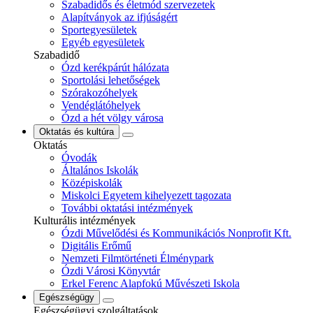
Szabadidős és életmód szervezetek
Alapítványok az ifjúságért
Sportegyesületek
Egyéb egyesületek
Szabadidő
Ózd kerékpárút hálózata
Sportolási lehetőségek
Szórakozóhelyek
Vendéglátóhelyek
Ózd a hét völgy városa
Oktatás és kultúra
Oktatás
Óvodák
Általános Iskolák
Középiskolák
Miskolci Egyetem kihelyezett tagozata
További oktatási intézmények
Kulturális intézmények
Ózdi Művelődési és Kommunikációs Nonprofit Kft.
Digitális Erőmű
Nemzeti Filmtörténeti Élménypark
Ózdi Városi Könyvtár
Erkel Ferenc Alapfokú Művészeti Iskola
Egészségügy
Egészségügyi szolgáltatások