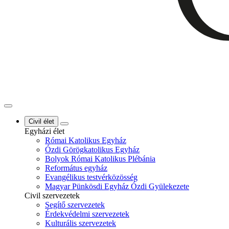
Civil élet
Egyházi élet
Római Katolikus Egyház
Ózdi Görögkatolikus Egyház
Bolyok Római Katolikus Plébánia
Református egyház
Evangélikus testvérközösség
Magyar Pünkösdi Egyház Ózdi Gyülekezete
Civil szervezetek
Segítő szervezetek
Érdekvédelmi szervezetek
Kulturális szervezetek