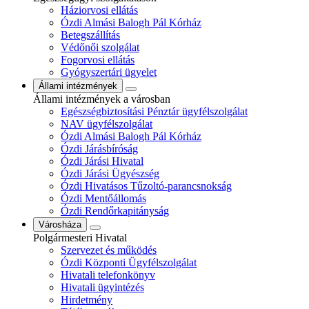
Háziorvosi ellátás
Ózdi Almási Balogh Pál Kórház
Betegszállítás
Védőnői szolgálat
Fogorvosi ellátás
Gyógyszertári ügyelet
Állami intézmények
Állami intézmények a városban
Egészségbiztosítási Pénztár ügyfélszolgálat
NAV ügyfélszolgálat
Ózdi Almási Balogh Pál Kórház
Ózdi Járásbíróság
Ózdi Járási Hivatal
Ózdi Járási Ügyészség
Ózdi Hivatásos Tűzoltó-parancsnokság
Ózdi Mentőállomás
Ózdi Rendőrkapitányság
Városháza
Polgármesteri Hivatal
Szervezet és működés
Ózdi Központi Ügyfélszolgálat
Hivatali telefonkönyv
Hivatali ügyintézés
Hirdetmény