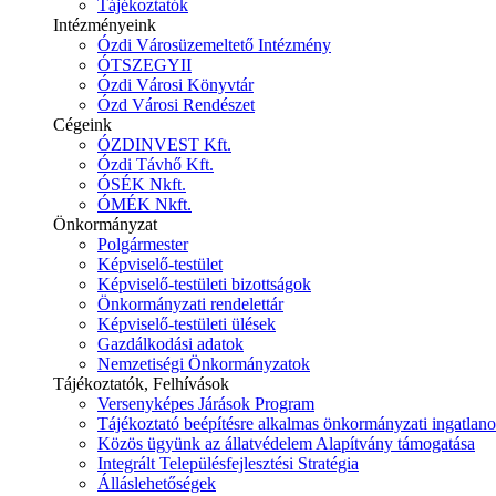
Tájékoztatók
Intézményeink
Ózdi Városüzemeltető Intézmény
ÓTSZEGYII
Ózdi Városi Könyvtár
Ózd Városi Rendészet
Cégeink
ÓZDINVEST Kft.
Ózdi Távhő Kft.
ÓSÉK Nkft.
ÓMÉK Nkft.
Önkormányzat
Polgármester
Képviselő-testület
Képviselő-testületi bizottságok
Önkormányzati rendelettár
Képviselő-testületi ülések
Gazdálkodási adatok
Nemzetiségi Önkormányzatok
Tájékoztatók, Felhívások
Versenyképes Járások Program
Tájékoztató beépítésre alkalmas önkormányzati ingatlanok
Közös ügyünk az állatvédelem Alapítvány támogatása
Integrált Településfejlesztési Stratégia
Álláslehetőségek