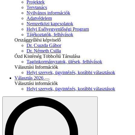
Projektek
Tervtanács
Nyilvános információk
Adatvédelem
Nemzetközi kapcsolatok
Helyi Esélyegyenlőségi Program
Tájékoztatók, felhívások
Országgyűlési képviselő
Dr. Csuzda Gábor
Dr. Németh Csilla
Ózd Kistérség Többcélú Társulása
Tagönkormányzatok, ülések, felhívások
Választási Információk
Helyi szervek, ügyintézés, korábbi választások
Választás 2026
Választási információk
Helyi szervek, ügyintézés, korábbi választások