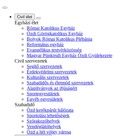
Civil élet
Egyházi élet
Római Katolikus Egyház
Ózdi Görögkatolikus Egyház
Bolyok Római Katolikus Plébánia
Református egyház
Evangélikus testvérközösség
Magyar Pünkösdi Egyház Ózdi Gyülekezete
Civil szervezetek
Segítő szervezetek
Érdekvédelmi szervezetek
Kulturális szervezetek
Szabadidős és életmód szervezetek
Alapítványok az ifjúságért
Sportegyesületek
Egyéb egyesületek
Szabadidő
Ózd kerékpárút hálózata
Sportolási lehetőségek
Szórakozóhelyek
Vendéglátóhelyek
Ózd a hét völgy városa