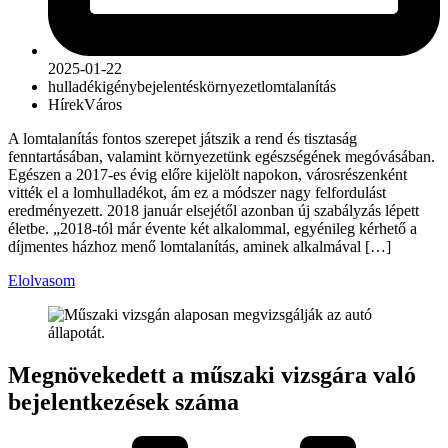
2025-01-22
hulladék
igénybejelentés
környezet
lomtalanítás
Hírek
Város
A lomtalanítás fontos szerepet játszik a rend és tisztaság
fenntartásában, valamint környezetünk egészségének megóvásában.
Egészen a 2017-es évig előre kijelölt napokon, városrészenként
vitték el a lomhulladékot, ám ez a módszer nagy felfordulást
eredményezett. 2018 január elsejétől azonban új szabályzás lépett
életbe. „2018-tól már évente két alkalommal, egyénileg kérhető a
díjmentes házhoz menő lomtalanítás, aminek alkalmával […]
Elolvasom
Megnövekedett a műszaki vizsgára való
bejelentkezések száma