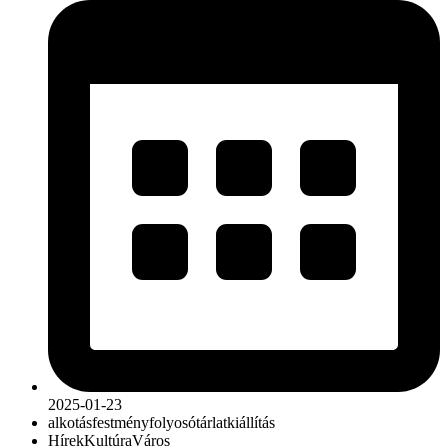
2025-01-23
alkotás
festmény
folyosótárlat
kiállítás
Hírek
Kultúra
Város