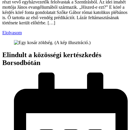
részt vevő egyházvezetők felolvastak a Szentírásból. Az idei imahét
mottója János evangéliumából származik. „Hiszed-e ezt?” E köré a
kérdés köré fonta gondolatait Szőke Gábor római katolikus plébános
is. Ő tartotta az első vendég prédikációt. Lázár feltámasztásának
története került előtérbe. […]
Elolvasom
Elindult a közösségi kertészkedés
Borsodbótán