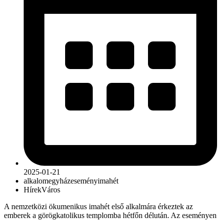
2025-01-21
alkalom
egyház
esemény
imahét
Hírek
Város
A nemzetközi ökumenikus imahét első alkalmára érkeztek az
emberek a görögkatolikus templomba hétfőn délután. Az eseményen