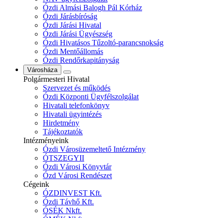
Ózdi Almási Balogh Pál Kórház
Ózdi Járásbíróság
Ózdi Járási Hivatal
Ózdi Járási Ügyészség
Ózdi Hivatásos Tűzoltó-parancsnokság
Ózdi Mentőállomás
Ózdi Rendőrkapitányság
Városháza
Polgármesteri Hivatal
Szervezet és működés
Ózdi Központi Ügyfélszolgálat
Hivatali telefonkönyv
Hivatali ügyintézés
Hirdetmény
Tájékoztatók
Intézményeink
Ózdi Városüzemeltető Intézmény
ÓTSZEGYII
Ózdi Városi Könyvtár
Ózd Városi Rendészet
Cégeink
ÓZDINVEST Kft.
Ózdi Távhő Kft.
ÓSÉK Nkft.