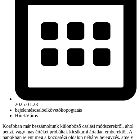
2025-01-23
bejelentés
csaló
elkövető
kopogtatás
Hírek
Város
Korábban már beszámoltunk különböző csalási módszerekről, ahol
pénzt, vagy más értéket próbáltak kicsikarni ártatlan emberektől. A
napokban jelent meg a közösségi oldalon néhány bejegyzés, amely