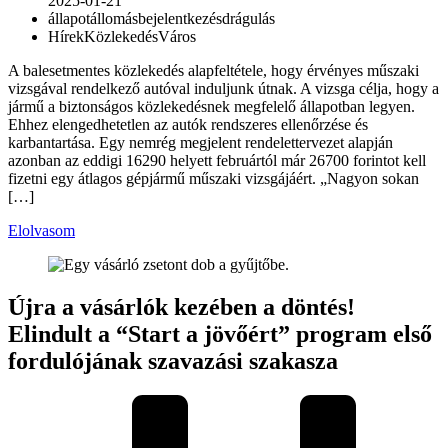
2025-01-21
állapot
állomás
bejelentkezés
drágulás
Hírek
Közlekedés
Város
A balesetmentes közlekedés alapfeltétele, hogy érvényes műszaki
vizsgával rendelkező autóval induljunk útnak. A vizsga célja, hogy a
jármű a biztonságos közlekedésnek megfelelő állapotban legyen.
Ehhez elengedhetetlen az autók rendszeres ellenőrzése és
karbantartása. Egy nemrég megjelent rendelettervezet alapján
azonban az eddigi 16290 helyett februártól már 26700 forintot kell
fizetni egy átlagos gépjármű műszaki vizsgájáért. „Nagyon sokan
[…]
Elolvasom
Újra a vásárlók kezében a döntés!
Elindult a “Start a jövőért” program első
fordulójának szavazási szakasza