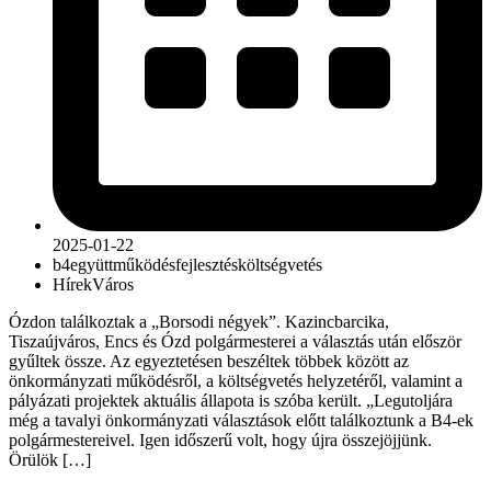
2025-01-22
b4
együttműködés
fejlesztés
költségvetés
Hírek
Város
Ózdon találkoztak a „Borsodi négyek”. Kazincbarcika,
Tiszaújváros, Encs és Ózd polgármesterei a választás után először
gyűltek össze. Az egyeztetésen beszéltek többek között az
önkormányzati működésről, a költségvetés helyzetéről, valamint a
pályázati projektek aktuális állapota is szóba került. „Legutoljára
még a tavalyi önkormányzati választások előtt találkoztunk a B4-ek
polgármestereivel. Igen időszerű volt, hogy újra összejöjjünk.
Örülök […]