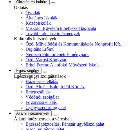
Oktatás és kultúra
Oktatás
Óvodák
Általános Iskolák
Középiskolák
Miskolci Egyetem kihelyezett tagozata
További oktatási intézmények
Kulturális intézmények
Ózdi Művelődési és Kommunikációs Nonprofit Kft.
Digitális Erőmű
Nemzeti Filmtörténeti Élménypark
Ózdi Városi Könyvtár
Erkel Ferenc Alapfokú Művészeti Iskola
Egészségügy
Egészségügyi szolgáltatások
Háziorvosi ellátás
Ózdi Almási Balogh Pál Kórház
Betegszállítás
Védőnői szolgálat
Fogorvosi ellátás
Gyógyszertári ügyelet
Állami intézmények
Állami intézmények a városban
Egészségbiztosítási Pénztár ügyfélszolgálat
NAV ügyfélszolgálat