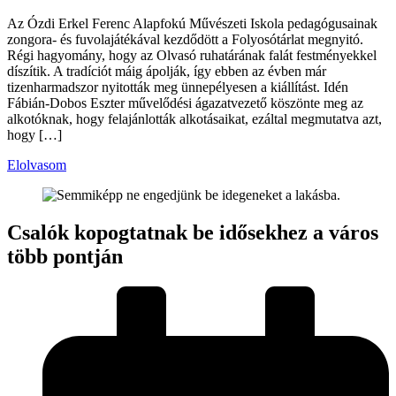
Az Ózdi Erkel Ferenc Alapfokú Művészeti Iskola pedagógusainak
zongora- és fuvolajátékával kezdődött a Folyosótárlat megnyitó.
Régi hagyomány, hogy az Olvasó ruhatárának falát festményekkel
díszítik. A tradíciót máig ápolják, így ebben az évben már
tizenharmadszor nyitották meg ünnepélyesen a kiállítást. Idén
Fábián-Dobos Eszter művelődési ágazatvezető köszönte meg az
alkotóknak, hogy felajánlották alkotásaikat, ezáltal megmutatva azt,
hogy […]
Elolvasom
Csalók kopogtatnak be idősekhez a város
több pontján