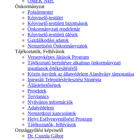
ÓMÉK Nkft.
Önkormányzat
Polgármester
Képviselő-testület
Képviselő-testületi bizottságok
Önkormányzati rendelettár
Képviselő-testületi ülések
Gazdálkodási adatok
Nemzetiségi Önkormányzatok
Tájékoztatók, Felhívások
Versenyképes Járások Program
Tájékoztató beépítésre alkalmas önkormányzati
ingatlanok értékesítéséről
Közös ügyünk az állatvédelem Alapítvány támogatása
Integrált Településfejlesztési Stratégia
Álláslehetőségek
Projektek
Tervtanács
Nyilvános információk
Adatvédelem
Nemzetközi kapcsolatok
Helyi Esélyegyenlőségi Program
Tájékoztatók, felhívások
Országgyűlési képviselő
Dr. Csuzda Gábor