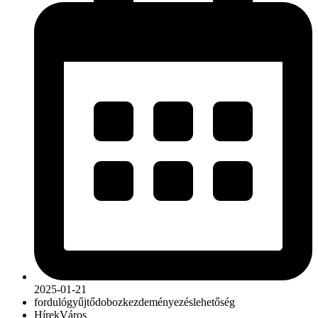
2025-01-21
forduló
gyűjtődoboz
kezdeményezés
lehetőség
Hírek
Város