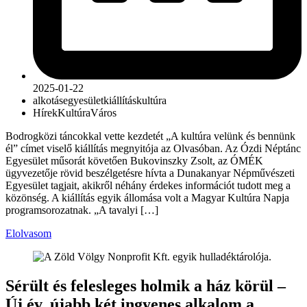
2025-01-22
alkotás
egyesület
kiállítás
kultúra
Hírek
Kultúra
Város
Bodrogközi táncokkal vette kezdetét „A kultúra velünk és bennünk
él” címet viselő kiállítás megnyitója az Olvasóban. Az Ózdi Néptánc
Egyesület műsorát követően Bukovinszky Zsolt, az ÓMÉK
ügyvezetője rövid beszélgetésre hívta a Dunakanyar Népművészeti
Egyesület tagjait, akikről néhány érdekes információt tudott meg a
közönség. A kiállítás egyik állomása volt a Magyar Kultúra Napja
programsorozatnak. „A tavalyi […]
Elolvasom
Sérült és felesleges holmik a ház körül –
Új év, újabb két ingyenes alkalom a