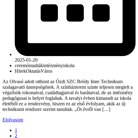
2025-01-20
ceremónia
diák
intézmény
iskola
Hírek
Oktatás
Város
Az Olvasó adott otthont az Ózdi SZC Bródy Imre Technikum
szalagavató ünnepségének. A színházterem szinte teljesen megtelt a
végzősök rokonaival, családtagjaival és barátaival, de az intézmény
pedagógusai is helyet foglaltak. A tavalyi évben kimaradt az iskola
életéből ez a rendezvény, hiszen ez az első évfolyam, akik az új
technikumi rendszer szerint tanultak. „Öt évről van […]
Elolvasom
1
2